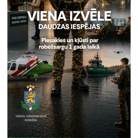
rivātuma politika
Vai šī informācija bija noderīga?