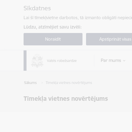
Pāriet uz lapas saturu
Sīkdatnes
Lai šī tīmekļvietne darbotos, tā izmanto obligāti nepiec
Lūdzu, atzīmējiet savu izvēli:
Noraidīt
Apstiprināt visas
Par mums
Sākums
Tīmekļa vietnes novērtējums
Tīmekļa vietnes novērtējums