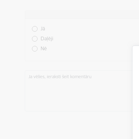
Vai šī informācija bija noderīga?
Jā
Daļēji
Nē
Ja vēlies, ieraksti šeit komentāru