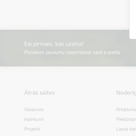
Esi pirmais, kas uzzina!
Piesakies jaunumu saņemšanai savā e-pastā.
Kājene
Ātrās saites
Noderīg
Vakances
Privātuma
Iepirkumi
Piekļūsta
Projekti
Lapas kar