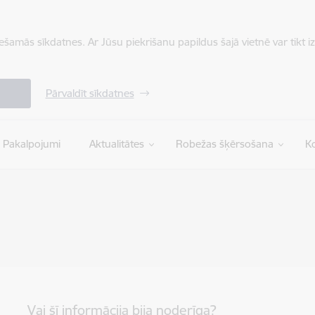
iešamās sīkdatnes. Ar Jūsu piekrišanu papildus šajā vietnē var tikt i
Pārvaldīt sīkdatnes
Pakalpojumi
Aktualitātes
Robežas šķērsošana
Ko
Vai šī informācija bija noderīga?