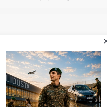
Vēlos atstāt savu e-pastu saziņai