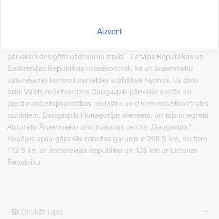
Daugavpils pārvaldes pastāvēšanas gados agrāko vagoniņu
vietā ir uzbūvētas modernas, dienesta pienākumu izpildei
Aizvērt
piemērotas ēkas, Daugavpils pārvaldes robežsargu rīcībā ir
jaunākā tehnika, sakaru līdzekļi. Šobrīd personāls sekmīgi veic
pārvaldei deleģēto uzdevumu izpildi - Latvijas Republikas un
Baltkrievijas Republikas robežkontroli, kā arī ārzemnieku
uzturēšanās kontroli pārvaldes atbildības rajonos. Uz doto
brīdi Valsts robežsardzes Daugavpils pārvalde sastāv no
piecām robežapsardzības nodaļām un
diviem robežkontroles
punktiem, Daugavpils I kategorijas dienesta, un tajā integrētā
Aizturēto Ārzemnieku izmitināšanas centra „Daugavpils"
.
Kopējais apsargājamās robežas garums ir 298,9 km, no tiem
172.9 km ar Baltkrievijas Republiku un 126 km ar Lietuvas
Republiku.
Drukāt lapu