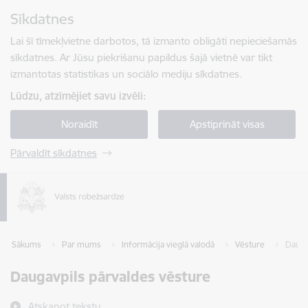
Pāriet uz lapas saturu
Sīkdatnes
Spied
lai meklētu
Enter
Lai šī tīmekļvietne darbotos, tā izmanto obligāti nepieciešamās
sīkdatnes. Ar Jūsu piekrišanu papildus šajā vietnē var tikt
izmantotas statistikas un sociālo mediju sīkdatnes.
Lūdzu, atzīmējiet savu izvēli:
Noraidīt
Apstiprināt visas
Pārvaldīt sīkdatnes
Sākums
Par mums
Informācija vieglā valodā
Vēsture
Dauga
Daugavpils pārvaldes vēsture
Atskaņot tekstu