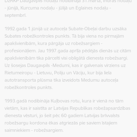
DzRKP Daugavpils nodaļu nodibināja 31.martā, Indras nodaļu
- jūnijā, Kurcuma nodaļu - jūlijā un Eglaines nodaļu -
septembrī.
1992.gada 1.jūnijā uz autoceļa Subate-Obeļai darbu uzsāka
Subates robežkontroles punkts. Tā bija viena no pirmajām
apakšvienībām, kura pārgāja uz robežsargiem -
profesionāļiem. Jau 1997.gada aprīļa pēdējās dienās uz citām
apakšvienībām tika pārcelti visi obligātā dienesta robežsargi.
Uz šosejas Daugavpils -Medumi, kas ir galvenais virziens uz
Rietumeiropu - Lietuvu, Poliju un Vāciju, kur bija liela
autotransporta plūsma tika izveidots Medumu autoceļa
robežkontroles punkts.
1993.gadā nodibināja Kuļbovas rotu, kura ir vienā no tām
vietām, kas ir saistīta ar Latvijas Republikas robežapsardzības
dienesta vēsturi, jo šeit pēc 60 gadiem Latvijas brīvvalsts
robežsargu kordona ēkas atgriezās pie saviem īstajiem
saimniekiem - robežsargiem.