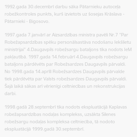
1992.gada 30.decembrī darbu sāka Pātarnieku autoceļa
robežkontroles punkts, kurš izvietots uz šosejas Krāslava -
Pātarnieki - Bigosovo.
1997.gada 7.janvārī ar Aizsardzības ministra pavēli Nr.7 "Par
Robežapsardzības spēku personālsastāva nodošanu Iekšlietu
ministrijai" 4.Daugavpils robežsargu bataljons tika nodots IeM
pakļautībā. 1997.gada 14.februārī 4.Daugavpils robežsargu
bataljons pārdēvēts par Robežsardzes Daugavpils pārvaldi.
No 1998.gada 14.aprīlī Robežsardzes Daugavpils pārvalde
tiek pārdēvēta par Valsts robežsardzes Daugavpils pārvaldi.
Šajā laikā sākas arī vērienīgi celtniecības un rekonstrukcijas
darbi.
1998.gadā 28.septembrī tika nodots ekspluatācijā Kaplavas
robežapsardzības nodaļas komplekss, uzsākta Silenes
robežsargu nodaļas kompleksa celtniecība, tā nodoto
ekspluatācijā 1999.gadā 30.septembrī.