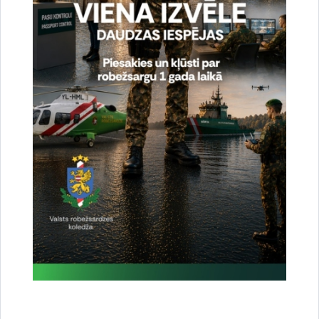
pārņem pulkvežleitnants Jevgēnijs Lapkovskis
1996.gada 30.jūlija bataljona vadība uzticēta
pulkvežleitnantam (patreiz ģenerālim) Ivaram Zālītim
Pulkvedis Ēvalds Mekšs Daugavpils pārvaldi vadīja no
2002. gada 18.oktobra
No 2005. gada 27. jūlija pārvaldes priekšnieks bija
pulkvedis Leonards Doņikis
No 2008. gada 1. februāra līdz 2011.gada 29.martam
Daugavpils pārvaldes priekšnieks bija pulkvedis Jurijs
Kokins
No 2011.gada 9.maija līdz 2023.gada 31.decembrim
pārvaldes priekšnieks bija pulkvedis Oļegs Tribis
No 2024.gada 1.janvāra līdz 2025. gada 31.oktobrim
Daugavpils pārvaldes priekšnieks bija pulkvedis Raimonds
Kublickis
No 2025.gada 1.novembra pārvaldi vada pulkvedis Valdis
Jukšs.