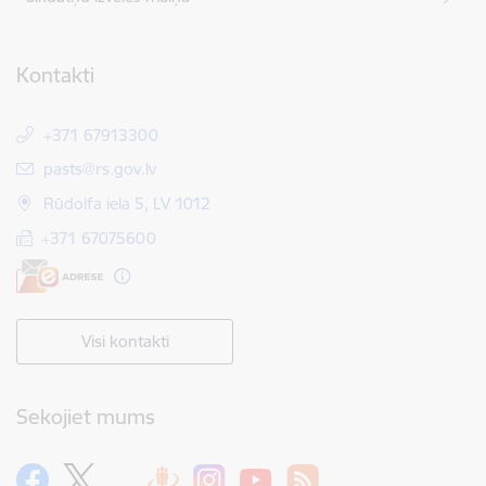
Kontakti
+371 67913300
E-pasts:
pasts@rs.gov.lv
Rūdolfa iela 5, LV 1012
+371 67075600
Visi kontakti
Sekojiet mums