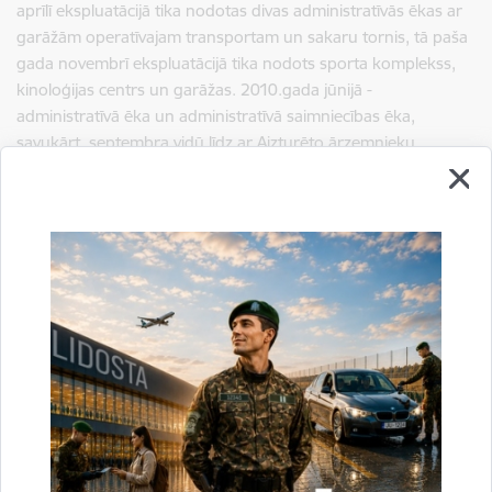
aprīlī ekspluatācijā tika nodotas divas administratīvās ēkas ar
garāžām operatīvajam transportam un sakaru tornis, tā paša
gada novembrī ekspluatācijā tika nodots sporta komplekss,
kinoloģijas centrs un garāžas. 2010.gada jūnijā -
administratīvā ēka un administratīvā saimniecības ēka,
savukārt, septembra vidū līdz ar Aizturēto ārzemnieku
izmitināšanas centra „Daugavpils" nodošanu ekspluatācijā tika
pabeigta Valsts robežsardzes Daugavpils pārvaldes
kompleksa rekonstrukcija.
Valsts robežsardzes Daugavpils pārvaldi ir vadījuši:
No 1991. gada 13. decembra majors Dmitrijs Stepanovs
No 1993.gada 29.decembra bataljonu komandē majors
Aivars Latkovskis
No 1994.gada 1.septembra par bataljona komandieri tiek
iecelts pulkvežleitnants Leonīds Lasmanis
1995.gada 10.februārī 4. Daugavpils bataljona vadīšanu