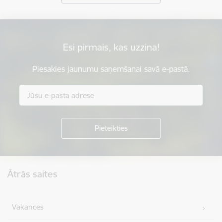
Esi pirmais, kas uzzina!
Piesakies jaunumu saņemšanai savā e-pastā.
Kājene
Ātrās saites
Vakances