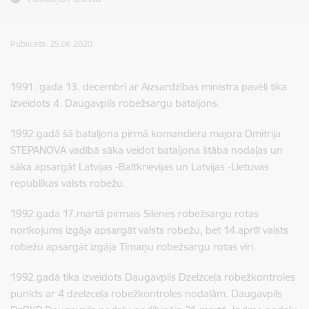
Publicēts: 25.06.2020.
1991. gada 13. decembrī ar Aizsardzības ministra pavēli tika
izveidots 4. Daugavpils robežsargu bataljons.
1992.gadā šā bataljona pirmā komandiera majora Dmitrija
STEPANOVA vadībā sāka veidot bataljona štāba nodaļas un
sāka apsargāt Latvijas -Baltkrievijas un Latvijas -Lietuvas
republikas valsts robežu.
1992.gada 17.martā pirmais Silenes robežsargu rotas
norīkojums izgāja apsargāt valsts robežu, bet 14.aprīlī valsts
robežu apsargāt izgāja Tīmaņu robežsargu rotas vīri.
1992.gadā tika izveidots Daugavpils Dzelzceļa robežkontroles
punkts ar 4 dzelzceļa robežkontroles nodaļām. Daugavpils