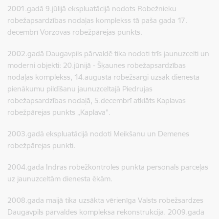
2001.gadā 9.jūlijā ekspluatācijā nodots Robežnieku
robežapsardzības nodaļas komplekss tā paša gada 17.
decembrī Vorzovas robežpārejas punkts.
2002.gadā Daugavpils pārvaldē tika nodoti trīs jaunuzcelti un
moderni objekti: 20.jūnijā - Šķaunes robežapsardzības
nodaļas komplekss, 14.augustā robežsargi uzsāk dienesta
pienākumu pildīšanu jaunuzceltajā Piedrujas
robežapsardzības nodaļā, 5.decembrī atklāts Kaplavas
robežpārejas punkts „Kaplava".
2003.gadā ekspluatācijā nodoti Meikšanu un Demenes
robežpārejas punkti.
2004.gadā Indras robežkontroles punkta personāls pārceļas
uz jaunuzceltām dienesta ēkām.
2008.gada maijā tika uzsākta vērienīga Valsts robežsardzes
Daugavpils pārvaldes kompleksa rekonstrukcija. 2009.gada