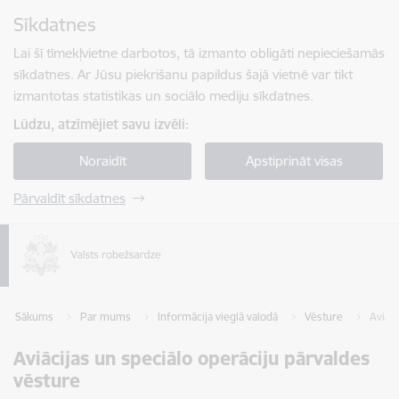
Pāriet uz lapas saturu
Sīkdatnes
Spied
lai meklētu
Enter
Lai šī tīmekļvietne darbotos, tā izmanto obligāti nepieciešamās
sīkdatnes. Ar Jūsu piekrišanu papildus šajā vietnē var tikt
izmantotas statistikas un sociālo mediju sīkdatnes.
Lūdzu, atzīmējiet savu izvēli:
Noraidīt
Apstiprināt visas
Pārvaldīt sīkdatnes
Sākums
Par mums
Informācija vieglā valodā
Vēsture
Aviāci
Aviācijas un speciālo operāciju pārvaldes
vēsture