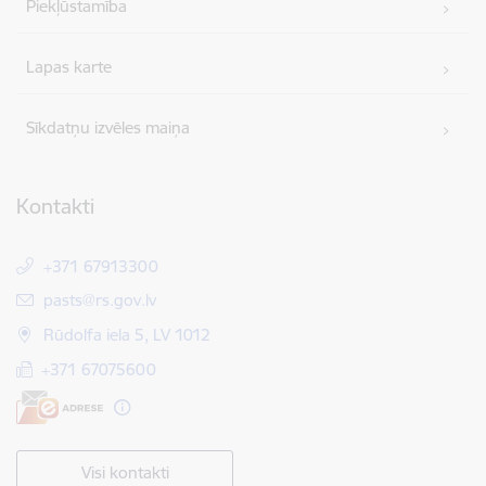
Piekļūstamība
Lapas karte
Sīkdatņu izvēles maiņa
Kontakti
+371 67913300
E-pasts:
pasts@rs.gov.lv
Rūdolfa iela 5, LV 1012
+371 67075600
Visi kontakti