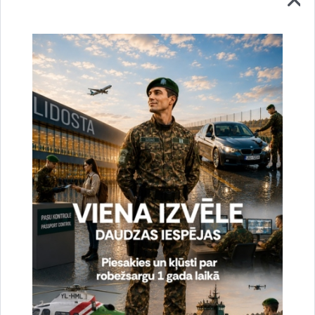
„Ventspils".
Drukāt lapu
Dalīties