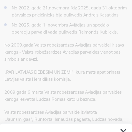
No 2022. gada 21.novembra līdz 2025. gada 31.oktobrim
pārvaldes priekšnieks bija pulkvedis Andrejs Kasatkins.
No 2025. gada 1. novembra Aviācijas un speciālo
operāciju pārvaldi vada pulkvedis Raimonds Kublickis.
No 2009.gada Valsts robežsardzes Aviācijas pārvaldei ir savs
karogs - Valsts robežsardzes Aviācijas pārvaldes vienotības
simbols ar devīzi:
„PAR LATVIJAS DEBESĪM UN ZEMI",
kura mets apstiprināts
Latvijas valsts Heraldikas komisijā.
2009.gada 6.martā Valsts robežsardzes Aviācijas pārvaldes
karogs iesvētīts Ludzas Romas katoļu baznīcā.
Valsts robežsardzes Aviācijas pārvalde izvietota
„Jaunsmilgās", Runtortā, Isnaudas pagastā, Ludzas novadā,
Valsts robežsardzes aviācijas atbalsta punkts lidostā