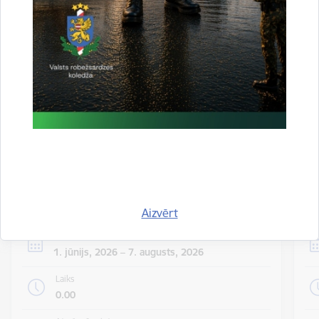
valsts iekšienē
06.08.2026.
Statistika
Visi jaunumi
Notikumu
Skatīt visus notikumus
kalendārs
Aizvērt
Datums
1. jūnijs, 2026 – 7. augusts, 2026
Laiks
0.00