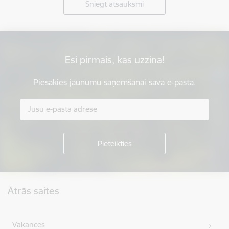
Sniegt atsauksmi
Esi pirmais, kas uzzina!
Piesakies jaunumu saņemšanai savā e-pastā.
Kājene
Ātrās saites
Vakances