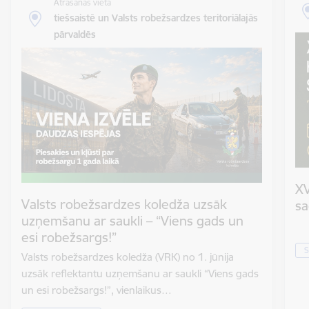
Atrašanās vieta
tiešsaistē un Valsts robežsardzes teritoriālajās
pārvaldēs
XV
Valsts robežsardzes koledža uzsāk
sa
uzņemšanu ar saukli – “Viens gads un
esi robežsargs!”
S
Valsts robežsardzes koledža (VRK) no 1. jūnija
uzsāk reflektantu uzņemšanu ar saukli “Viens gads
un esi robežsargs!”, vienlaikus…