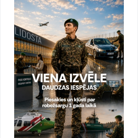
Noslēgušās Valsts robežsardzes organizētas
starptautiskās operatīvi - taktiskās mācības
“RONIS 2026”
27.07.2026.
Sabiedriskie pasākumi
2026. gada 6. augusts uz valsts robežas un
valsts iekšienē
07.08.2026.
Statistika
2026. gada 5. augusts uz valsts robežas un