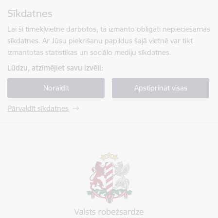
Pāriet uz lapas saturu
Sīkdatnes
Spied
lai meklētu
Enter
Lai šī tīmekļvietne darbotos, tā izmanto obligāti nepieciešamās
sīkdatnes. Ar Jūsu piekrišanu papildus šajā vietnē var tikt
izmantotas statistikas un sociālo mediju sīkdatnes.
Lūdzu, atzīmējiet savu izvēli:
Noraidīt
Apstiprināt visas
Pārvaldīt sīkdatnes
Valsts robežsardze