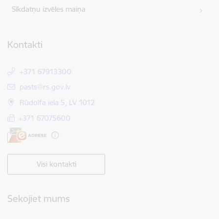
Sīkdatņu izvēles maiņa
Kontakti
+371 67913300
E-pasts:
pasts@rs.gov.lv
Rūdolfa iela 5, LV 1012
+371 67075600
Visi kontakti
Sekojiet mums