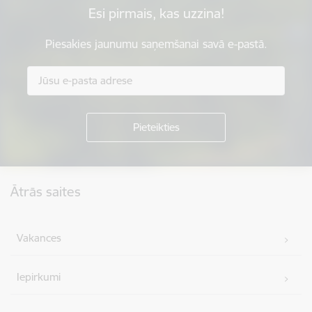
Esi pirmais, kas uzzina!
Piesakies jaunumu saņemšanai savā e-pastā.
Kājene
Ātrās saites
Vakances
Iepirkumi