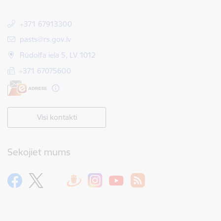
+371 67913300
E-pasts:
pasts@rs.gov.lv
Rūdolfa iela 5, LV 1012
+371 67075600
Visi kontakti
Sekojiet mums