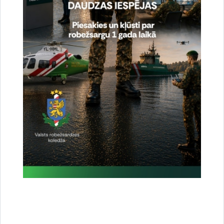
Noslēgušās Valsts robežsardzes organizētas
starptautiskās operatīvi - taktiskās mācības
“RONIS 2026”
27.07.2026.
Sabiedriskie pasākumi
2026. gada 5. augusts uz valsts robežas un
valsts iekšienē
06.08.2026.
Statistika