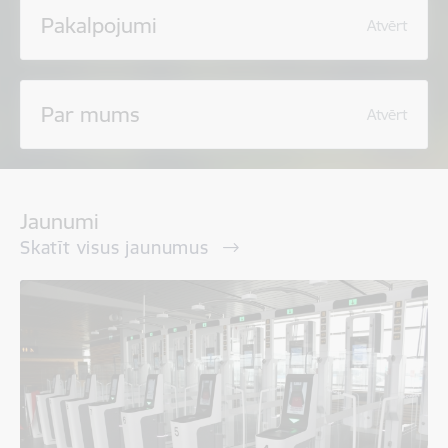
Pakalpojumi
Atvērt
Par mums
Atvērt
Jaunumi
Skatīt visus jaunumus