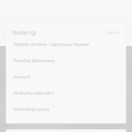
Noderīgi
Aizvērt
Atbalsts Ukrainai - підтримка України
Robežas šķērsošana
Jaunumi
Notikumu kalendārs
Informācija presei