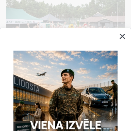
Valsts robežsardze aizvada XXII Sporta sezonas
noslēguma sacensības
04.08.2026.
Sports