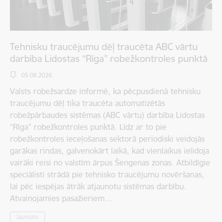
Tehnisku traucējumu dēļ traucēta ABC vārtu
darbība Lidostas “Rīga” robežkontroles punktā
05.08.2026.
Valsts robežsardze informē, ka pēcpusdienā tehnisku
traucējumu dēļ tika traucēta automatizētās
robežpārbaudes sistēmas (ABC vārtu) darbība Lidostas
“Rīga” robežkontroles punktā. Līdz ar to pie
robežkontroles ieceļošanas sektorā periodiski veidojās
garākas rindas, galvenokārt laikā, kad vienlaikus ielidoja
vairāki reisi no valstīm ārpus Šengenas zonas. Atbildīgie
speciālisti strādā pie tehnisko traucējumu novēršanas,
lai pēc iespējas ātrāk atjaunotu sistēmas darbību.
Atvainojamies pasažieriem…
Jaunumi