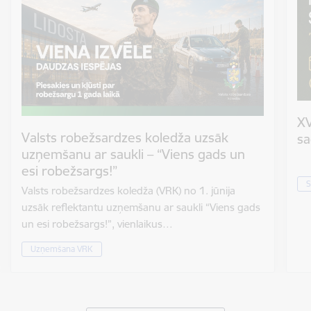
XV
Valsts robežsardzes koledža uzsāk
sa
uzņemšanu ar saukli – “Viens gads un
esi robežsargs!”
S
Valsts robežsardzes koledža (VRK) no 1. jūnija
uzsāk reflektantu uzņemšanu ar saukli “Viens gads
un esi robežsargs!”, vienlaikus…
Uzņemšana VRK