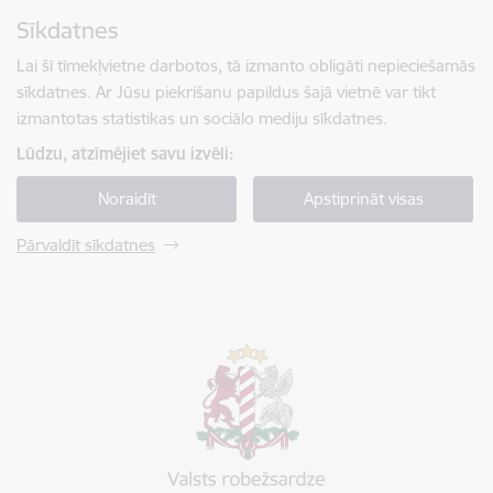
Pāriet uz lapas saturu
Sīkdatnes
Spied
lai meklētu
Enter
Lai šī tīmekļvietne darbotos, tā izmanto obligāti nepieciešamās
sīkdatnes. Ar Jūsu piekrišanu papildus šajā vietnē var tikt
izmantotas statistikas un sociālo mediju sīkdatnes.
Lūdzu, atzīmējiet savu izvēli:
Noraidīt
Apstiprināt visas
Pārvaldīt sīkdatnes
Valsts robežsardze