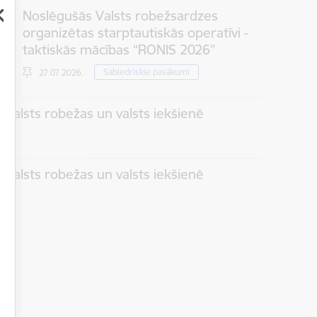
Noslēgušās Valsts robežsardzes
organizētas starptautiskās operatīvi -
taktiskās mācības “RONIS 2026”
Sabiedriskie pasākumi
27.07.2026.
 valsts robežas un valsts iekšienē
 valsts robežas un valsts iekšienē