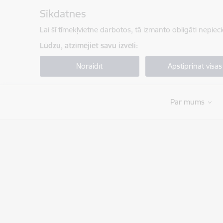
Pāriet uz lapas saturu
Sīkdatnes
Lai šī tīmekļvietne darbotos, tā izmanto obligāti nepiec
Lūdzu, atzīmējiet savu izvēli:
Noraidīt
Apstiprināt visas
Par mums
Valsts robežsardze