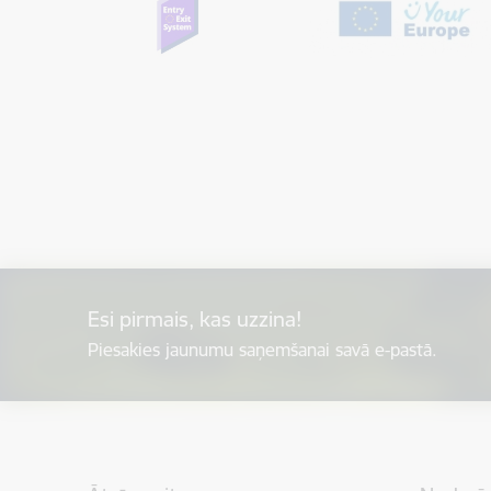
Esi pirmais, kas uzzina!
Piesakies jaunumu saņemšanai savā e-pastā.
Kājene