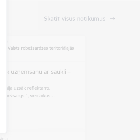
Skatīt visus notikumus
vieta
ē un Valsts robežsardzes teritoriālajās
s
zsāk uzņemšanu ar saukli –
”
 jūnija uzsāk reflektantu
 robežsargs!”, vienlaikus…
vieta