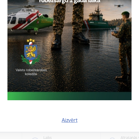
Atrašanās 
Laiks
tiešsaist
ts, 2026
0.00
pārvaldē
Valsts robežsardzes koledža u
“Viens gads un esi robežsargs!
Valsts robežsardzes koledža (VRK) no 1.
uzņemšanu ar saukli “Viens gads un esi
Uzņemšana VRK
Aizvērt
Laiks
Atrašanās 