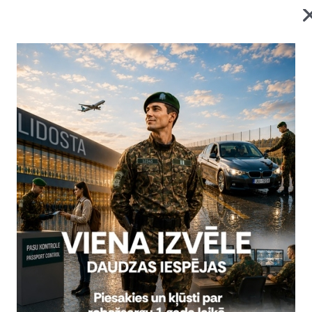
robežkontroles punkta
2026. gada 6. augusts uz
obežkontroles punkta
Statistika
07.08.2026.
roles veikšana ir pilnībā
iespēja veikt jaunas robežas
2026. gada 5. augusts uz
Statistika
06.08.2026.
Visi jaunumi