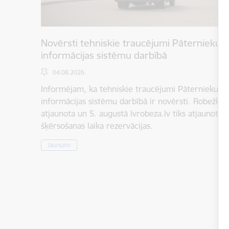
Novērsti tehniskie traucējumi Pāternieku 
informācijas sistēmu darbībā
04.08.2026.
Informējam, ka tehniskie traucējumi Pāternieku r
informācijas sistēmu darbībā ir novērsti. Robežkont
atjaunota un 5. augustā lvrobeza.lv tiks atjaunota 
šķērsošanas laika rezervācijas.
Jaunumi