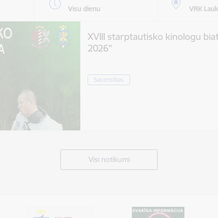
Visu dienu
VRK Lauk
XVIII starptautisko kinologu bia
2026"
Sacensības
Visi notikumi