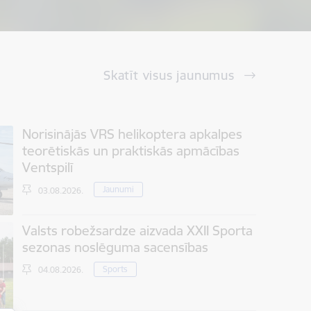
Skatīt visus jaunumus
Norisinājās VRS helikoptera apkalpes
teorētiskās un praktiskās apmācības
Ventspilī
Jaunumi
03.08.2026.
Valsts robežsardze aizvada XXII Sporta
sezonas noslēguma sacensības
Sports
04.08.2026.