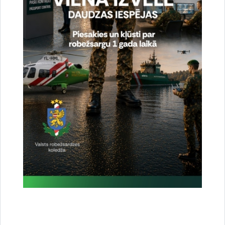
attīstības centra atbalstu.
Par publikācijas saturu atbild Valsts robežsardze.
Kontaktpersona:
Vladimirs Zaguzovs
e-pasts:
Vladimirs.Zaguzovs@rs.gov.lv
tel. 67075709
Drukāt lapu
Dalīties