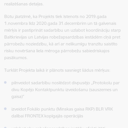
realizēšanas detaļas.
Būtu jāatzīmē, ka Projekts tiek īstenots no 2019.gada
1.novembra līdz 2020.gada 31.decembrim un tā galvenais
mērķis ir pastiprināt sadarbību un uzlabot koordināciju starp
Baltkrievijas un Latvijas robežapsardzības iestādēm cīņā pret
pārrobežu noziedzību, kā arī ar nelikumīgu tranzītu saistīto
risku novēršana liela mēroga pārrobežu sabiedriskajos
pasākumos.
Turklāt Projekta laikā ir plānots sasniegt šādus mērķus:
pilnveidot sadarbību noslēdzot divpusējo „Protokolu par
divu Kopējo Kontaktpunktu izveidošanu (sauszemes un
gaisa)"
izveidot Fokālo punktu (Minskas gaisa RKP) BLR VRK
dalībai FRONTEX kopīgajās operācijās