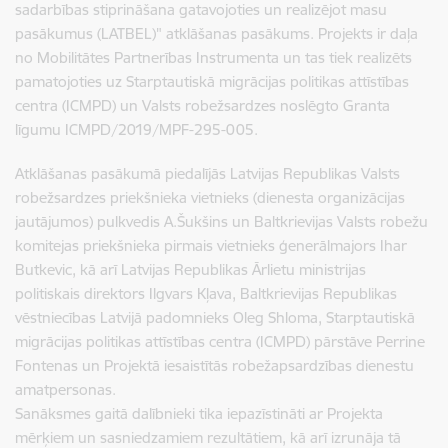
sadarbības stiprināšana gatavojoties un realizējot masu
pasākumus (LATBEL)" atklāšanas pasākums. Projekts ir daļa
no Mobilitātes Partnerības Instrumenta un tas tiek realizēts
pamatojoties uz Starptautiskā migrācijas politikas attīstības
centra (ICMPD) un Valsts robežsardzes noslēgto Granta
līgumu ICMPD/2019/MPF-295-005.
Atklāšanas pasākumā piedalījās Latvijas Republikas Valsts
robežsardzes priekšnieka vietnieks (dienesta organizācijas
jautājumos) pulkvedis A.Šukšins un Baltkrievijas Valsts robežu
komitejas priekšnieka pirmais vietnieks ģenerālmajors Ihar
Butkevic, kā arī Latvijas Republikas Ārlietu ministrijas
politiskais direktors Ilgvars Kļava, Baltkrievijas Republikas
vēstniecības Latvijā padomnieks Oleg Shloma, Starptautiskā
migrācijas politikas attīstības centra (ICMPD) pārstāve Perrine
Fontenas un Projektā iesaistītās robežapsardzības dienestu
amatpersonas.
Sanāksmes gaitā dalībnieki tika iepazīstināti ar Projekta
mērķiem un sasniedzamiem rezultātiem, kā arī izrunāja tā