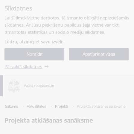
Pāriet uz lapas saturu
Sīkdatnes
Spied
lai meklētu
Enter
Lai šī tīmekļvietne darbotos, tā izmanto obligāti nepieciešamās
sīkdatnes. Ar Jūsu piekrišanu papildus šajā vietnē var tikt
izmantotas statistikas un sociālo mediju sīkdatnes.
Lūdzu, atzīmējiet savu izvēli:
Noraidīt
Apstiprināt visas
Pārvaldīt sīkdatnes
Sākums
Aktualitātes
Projekti
Projekta atklāšanas sanāksme
Projekta atklāšanas sanāksme