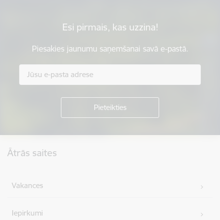
Esi pirmais, kas uzzina!
Piesakies jaunumu saņemšanai savā e-pastā.
Kājene
Ātrās saites
Vakances
Iepirkumi