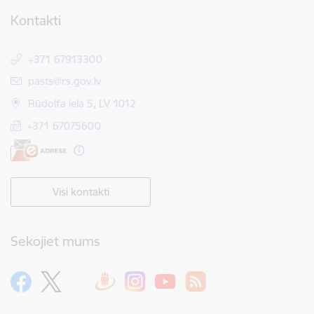
Kontakti
+371 67913300
E-pasts:
pasts@rs.gov.lv
Rūdolfa iela 5, LV 1012
+371 67075600
Visi kontakti
Sekojiet mums