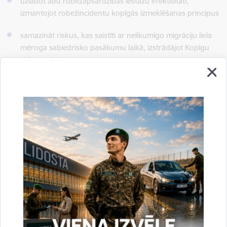
uzlabot abu robežapsardzības iestāžu efektivitāti,
izmantojot robežincidentu kopīgās izmeklēšanas principus
samazināt riskus, kas saistīti ar nelikumīgo migrāciju liela
mēroga sabiedrisko pasākumu laikā, izstrādājot Kopīgu
riska analīzi
paaugstināt BLR VRK robežuzraudzības un
robežpārbaužu efektivitāti, iegādājoties modernu
aprīkojumu (sensorus, pasu lasītājus, komparatoru) un
aprīkojot Kopējos Kontaktpunktus
Projekta kopējais finansējums: 494 813, 32 EUR
LV VRS ieguldījums: 24 802, 34 EUR
Projektu finansē Eiropas Savienība.
Šī publikācija ir veidota ar Starptautiskās Migrācijas politikas