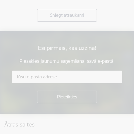
Sniegt atsauksmi
Esi pirmais, kas uzzina!
Piesakies jaunumu saņemšanai savā e-pastā.
Kājene
Ātrās saites