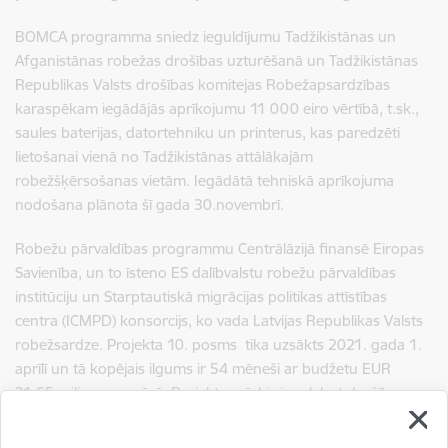
BOMCA programma sniedz ieguldījumu Tadžikistānas un
Afganistānas robežas drošības uzturēšanā un Tadžikistānas
Republikas Valsts drošības komitejas Robežapsardzības
karaspēkam iegādājās aprīkojumu 11 000 eiro vērtībā, t.sk.,
saules baterijas, datortehniku un printerus, kas paredzēti
lietošanai vienā no Tadžikistānas attālākajām
robežšķērsošanas vietām. Iegādātā tehniskā aprīkojuma
nodošana plānota šī gada 30.novembrī.
Robežu pārvaldības programmu Centrālāzijā finansē Eiropas
Savienība, un to īsteno ES dalībvalstu robežu pārvaldības
institūciju un Starptautiskā migrācijas politikas attīstības
centra (ICMPD) konsorcijs, ko vada Latvijas Republikas Valsts
robežsardze. Projekta 10. posms tika uzsākts 2021. gada 1.
aprīlī un tā kopējais ilgums ir 54 mēneši ar budžetu EUR
21,65 miljonu apmērā. Projekta mērķis ir uzlabot drošību,
stabilitāti un ilgtspējīgu izaugsmi reģionā, vienlaikus atbalstot
pārrobežu sadarbību un uzlabojot dzīves apstākļus cilvēkiem,