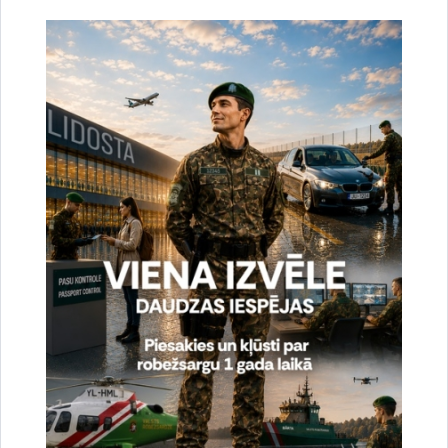
kas dzīvo Centrālāzijas un Afganistānas pierobežas
apgabalos. Tematiski projekts aptver četrus elementus:
robežu pārvaldības aģentūru institucionālā attīstība,
atklāšanas spēju uzlabošana, tirdzniecības veicināšana un
pārrobežu sadarbības uzlabošana. Ģeogrāfiski projekts
aptver piecas reģiona valstis (Kazahstānu, Kirgizstānu,
Tadžikistānu, Turkmenistānu un Uzbekistānu).
BOMCA ir galvenā un lielākā ES finansētā programma
reģionā. Kopš tās uzsākšanas 2003. gadā tās dažādie posmi
bija vērsti uz spēju veidošanu un iestāžu attīstību,
tirdzniecības koridoru attīstīšanu un tirdzniecības veicināšanu,
robežu pārvaldības sistēmu uzlabošanu un narkotiku
tirdzniecības apkarošanu Centrālāzijas reģionā. Katrs jauns
BOMCA posms, ieskaitot pašreizējo, tika izstrādāts tā, lai
pakāpeniski attīstītu un palielinātu iepriekšējos posmos
sasniegtos rezultātus.