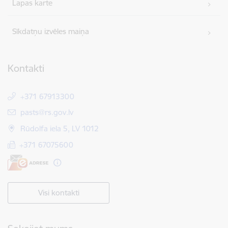
Lapas karte
Sīkdatņu izvēles maiņa
Kontakti
+371 67913300
E-pasts:
pasts@rs.gov.lv
Rūdolfa iela 5, LV 1012
+371 67075600
Visi kontakti