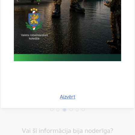
Drukāt lapu
Dalīties
Aizvērt
Vai šī informācija bija noderīga?