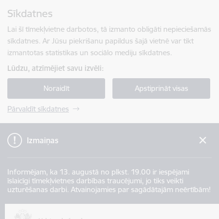
Pāriet uz lapas saturu
Sīkdatnes
Spied
lai meklētu
Enter
Lai šī tīmekļvietne darbotos, tā izmanto obligāti nepieciešamās
sīkdatnes. Ar Jūsu piekrišanu papildus šajā vietnē var tikt
izmantotas statistikas un sociālo mediju sīkdatnes.
Lūdzu, atzīmējiet savu izvēli:
Noraidīt
Apstiprināt visas
Pārvaldīt sīkdatnes
Izmaiņas
Informējam, ka 13. augustā no plkst. 19.00 ir iespējami
īslaicīgi tīmekļvietnes darbības traucējumi, jo tiks veikti
uzturēšanas darbi. Atvainojamies par sagādātajām neērtībām!