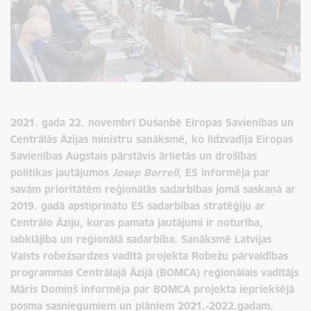
2021. gada 22. novembrī Dušanbē Eiropas Savienības un
Centrālās Āzijas ministru sanāksmē, ko līdzvadīja Eiropas
Savienības Augstais pārstāvis ārlietās un drošības
politikas jautājumos
Josep Borrell
, ES informēja par
savām prioritātēm reģionālās sadarbības jomā saskaņā ar
2019. gadā apstiprināto ES sadarbības stratēģiju ar
Centrālo Āziju, kuras pamata jautājumi ir noturība,
labklājība un reģionālā sadarbība. Sanāksmē Latvijas
Valsts robežsardzes vadītā projekta Robežu pārvaldības
programmas Centrālajā Āzijā (BOMCA) reģionālais vadītājs
Māris Domiņš informēja par BOMCA projekta iepriekšējā
posma sasniegumiem un plāniem 2021.-2022.gadam.