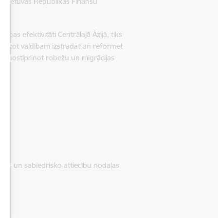
a, Lietuvas Republikas Finanšu
bas efektivitāti Centrālajā Āzijā, tiks
alīdzot valdībām izstrādāt un reformēt
 arī nostiprinot robežu un migrācijas
jas un sabiedrisko attiecību nodaļas