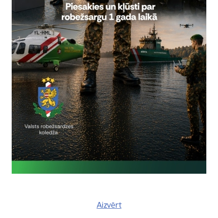
 universitātes Starptautisko ekonomisko sakaru un muitas institūt
as Muitas departamenta pārstāvji.
 ka projekta šā posma vispārējais mērķis - palielināt robežu pārvaldī
ieviešot integrētās robežu pārvaldības (IBM) papildus elementus, p
jas pārvaldību, mobilitāti un tirdzniecības veicināšanas politiku, kā
apacitātes.
ju sagatavoja:
Pētersone
bežsardzes Galvenās pārvaldes Administratīvās pārvaldes Koordināci
inspektore tālrunis 67075739, 28364592
Aizvērt