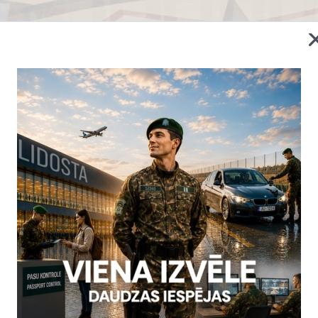
 jūnijā ar Eiropas Savienības finansiālu atbalstu tika uzsākts BOM
6 mēnešu laikā. Projekta 9.posmu ar kopējo budžetu gandrīz 5 mil
s Latvijas Valsts robežsardzes vadībā.
ma misijas mērķis bija iepazīstināt galvenās mērķa grupas ar BO
pašreizējo situāciju kopā ar Tadžikistānas Republikas mērķa iestād
s jomas, uz kurām vērsts projekts.
a 20. līdz 23.oktobrim Dušanbe ir notikušas vairākas tikšanās ar Ārl
s Nacionālās drošības valsts komitejas Robežapsardzības spēku, T
 Migrācijas dienesta pārstāvjiem, kā arī notika tikšanās ar starptaut
as robežu pārvaldības jomā (EDSO, IOM un UNHCR).
dīja pulkvedis Zaguzovs, Latvija Republikas Valsts robežsardzes Adm
dalījās: Latvijas Valsts robežsardzes, Starptautiskā Migrācijas Politi