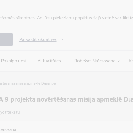
iešamās sīkdatnes. Ar Jūsu piekrišanu papildus šajā vietnē var tikt i
Pārvaldīt sīkdatnes
Pakalpojumi
Aktualitātes
Robežas šķērsošana
Ko
ērtēšanas misija apmeklē Dušanbe
 9 projekta novērtēšanas misija apmeklē Du
ņot tekstu
stenošanā