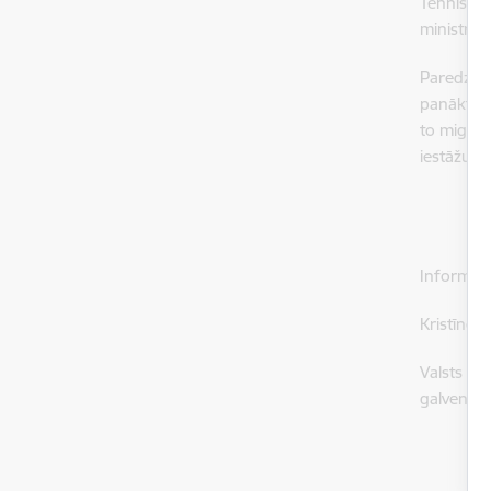
Tehniskās
ministrij
Paredzams,
panākts, 
to migrāci
iestāžu k
Informāci
Kristīne 
Valsts ro
galvenā 