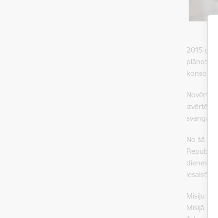
2015.gada
plānota 3
konsorcij
Novērtēju
izvērtēt 
svarīgākā
No šā gad
Republika
dienesta,
iesaistīt
Misiju va
Misijā pie