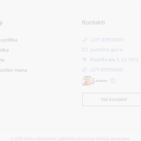
i
Kontakti
 politika
+371 67913300
E-pasts:
pasts@rs.gov.lv
mība
Rūdolfa iela 5, LV 1012
te
+371 67075600
izvēles maiņa
Visi kontakti
© 2026 Valsts robežsardze, publicētā satura visas tiesības aizsargātas.