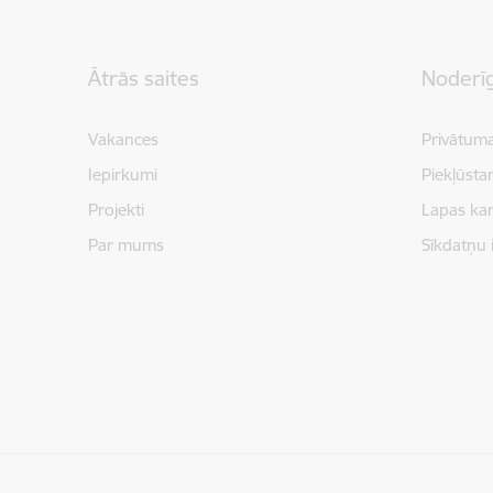
Kājene
Ātrās saites
Noderīg
Vakances
Privātuma
Iepirkumi
Piekļūsta
Projekti
Lapas kar
Par mums
Sīkdatņu 