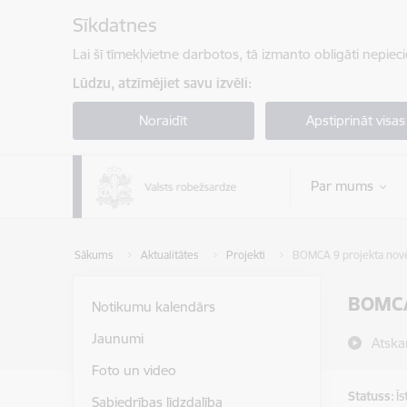
Pāriet uz lapas saturu
Sīkdatnes
Lai šī tīmekļvietne darbotos, tā izmanto obligāti nepiec
Lūdzu, atzīmējiet savu izvēli:
Noraidīt
Apstiprināt visas
Par mums
Sākums
Aktualitātes
Projekti
BOMCA 9 projekta nov
BOMCA
Notikumu kalendārs
Jaunumi
Atska
Foto un video
Statuss:
Ī
Sabiedrības līdzdalība