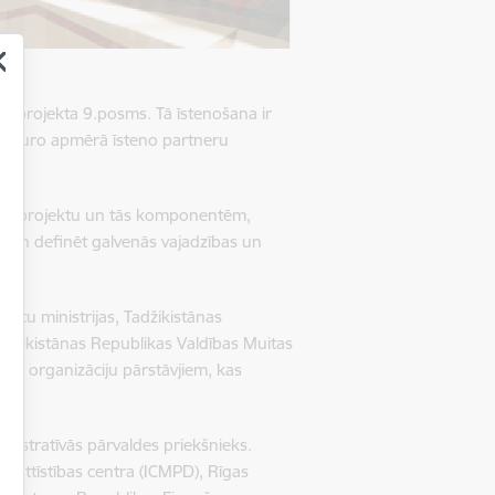
CA projekta 9.posms. Tā īstenošana ir
j. euro apmērā īsteno partneru
MCA projektu un tās komponentēm,
ēm un definēt galvenās vajadzības un
ietu ministrijas, Tadžikistānas
adžikistānas Republikas Valdības Muitas
isko organizāciju pārstāvjiem, kas
inistratīvās pārvaldes priekšnieks.
kas attīstības centra (ICMPD), Rīgas