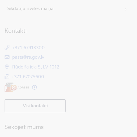
Sīkdatņu izvēles maiņa
Kontakti
+371 67913300
E-pasts:
pasts@rs.gov.lv
Rūdolfa iela 5, LV 1012
+371 67075600
Visi kontakti
Sekojiet mums