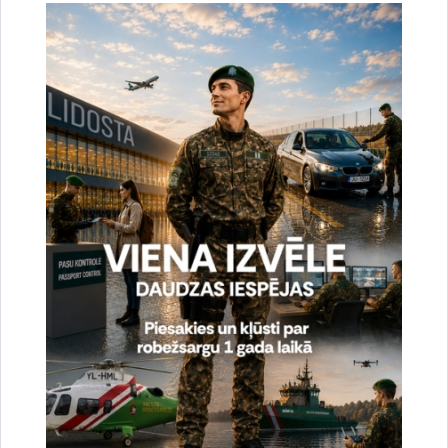
sistēma REIS datu apmaiņas saskarņu modulis.
2. Piegādāti un uzstādīti esošās Starptautiskās lidostas "Rīga"
infrastruktūras savienošanai ar ABC vārtu risinājumu 4
komunikācijas aparatūras komplekti, katrs sastāv no:
2.1. 24 portu tīkla komutatora,
2.2. tīkla komutatora grēdošanas moduļa,
2.3. optiskā moduļa,
2.4. komutatora pārvaldības sistēmas licences
Projektu līdzfinansē Eiropas Savienība