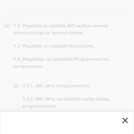
1.2. Piegādāti un uzstādīti ABC vadības servera
infrastruktūras un servera statnes.
1.3. Piegādāts un uzstādīts Komutators.
1.4. Piegādātas un uzstādītas Programmatūras
komponentes:
1.4.1. ABC vārtu programmatūra;
1.4.2. ABC vārtu uzraudzības darba stacijas
programmatūra;
1.4.3. ABC vārtu vadības servera programmatūra;
1.4.4. Valsts robežsardzes elektroniskās informācijas