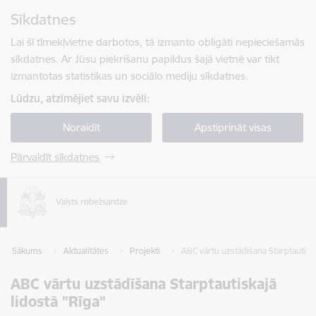
Pāriet uz lapas saturu
Sīkdatnes
Spied
lai meklētu
Enter
Lai šī tīmekļvietne darbotos, tā izmanto obligāti nepieciešamās
sīkdatnes. Ar Jūsu piekrišanu papildus šajā vietnē var tikt
izmantotas statistikas un sociālo mediju sīkdatnes.
Lūdzu, atzīmējiet savu izvēli:
Noraidīt
Apstiprināt visas
Pārvaldīt sīkdatnes
Sākums
Aktualitātes
Projekti
ABC vārtu uzstādīšana Starptautiska
ABC vārtu uzstādīšana Starptautiskajā
lidostā "Rīga"