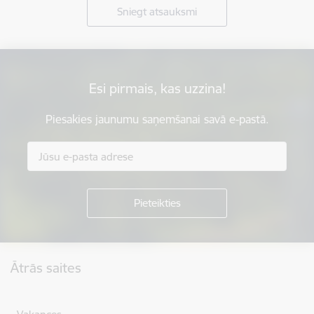
Sniegt atsauksmi
Esi pirmais, kas uzzina!
Piesakies jaunumu saņemšanai savā e-pastā.
Kājene
Ātrās saites