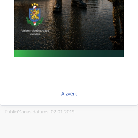
Šī publikācija ir veidota ar Iekšējās drošības fonda 2014. -
2020. gadam atbalstu
Par publikācijas saturu atbild Valsts robežsardze
Kontaktpersona: Larisa Koženkova
e-pasta adrese:
larisa.kozenkova@rs.gov.lv
Tālr.:67075662
Aizvērt
Publicēšanas datums: 02.01.2019.