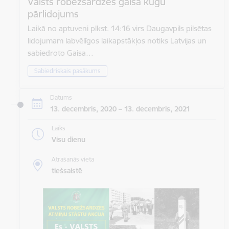
Valsts robežsardzes gaisa kuģu
pārlidojums
Laikā no aptuveni plkst. 14:16 virs Daugavpils pilsētas
lidojumam labvēlīgos laikapstākļos notiks Latvijas un
sabiedroto Gaisa…
Sabiedriskais pasākums
Datums
13. decembris, 2020 – 13. decembris, 2021
Laiks
Visu dienu
Atrašanās vieta
tiešsaistē