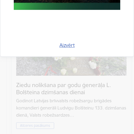
Atrašanās vieta
Rīgas Brāļu kapi
Aizvērt
Ziedu nolikšana par godu ģenerāļa L.
Bolšteina dzimšanas dienai
Godinot Latvijas brīvvalsts robežsargu brigādes
komandieri ģenerāli Ludvigu Bolšteinu 133. dzimšanas
dienā, Valsts robežsardzes…
Atceres pasākums