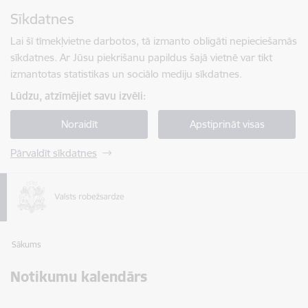
Pāriet uz lapas saturu
Sīkdatnes
Spied
lai meklētu
Enter
Lai šī tīmekļvietne darbotos, tā izmanto obligāti nepieciešamās
sīkdatnes. Ar Jūsu piekrišanu papildus šajā vietnē var tikt
izmantotas statistikas un sociālo mediju sīkdatnes.
Lūdzu, atzīmējiet savu izvēli:
Noraidīt
Apstiprināt visas
Pārvaldīt sīkdatnes
Sākums
Notikumu kalendārs