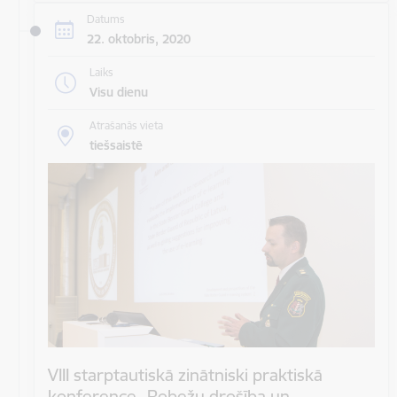
Datums
22. oktobris, 2020
Laiks
Visu dienu
Atrašanās vieta
tiešsaistē
VIII starptautiskā zinātniski praktiskā
konference „Robežu drošība un