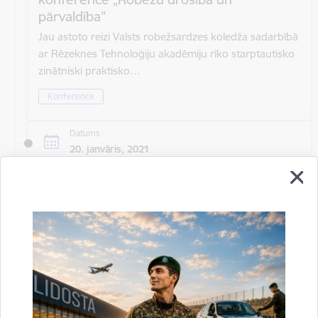
pārvaldība”
Jau astoto reizi Valsts robežsardzes koledža sadarbībā
ar Rēzeknes Tehnoloģiju akadēmiju rīko starptautisko
zinātniski praktisko…
Konference
Datums
20. janvāris, 2021
Laiks
Visu dienu
Atrašanās vieta
Rīga