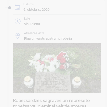
Datums
9. oktobris, 2020
Laiks
Visu dienu
Atrašanās vieta
Rīga un valsts austrumu robeža
Robežsardzes sagrāves un represēto
robežsargu piemiņai veltītie atceres