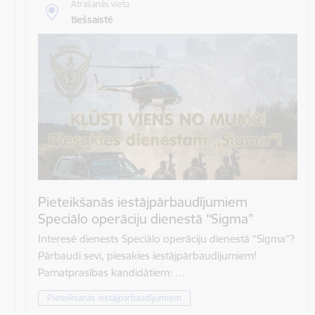
Atrašanās vieta
tiešsaistē
Pieteikšanās iestājpārbaudījumiem
Speciālo operāciju dienestā “Sigma”
Interesē dienests Speciālo operāciju dienestā “Sigma”?
Pārbaudi sevi, piesakies iestājpārbaudījumiem!
Pamatprasības kandidātiem: …
Pieteikšanās iestājpārbaudījumiem