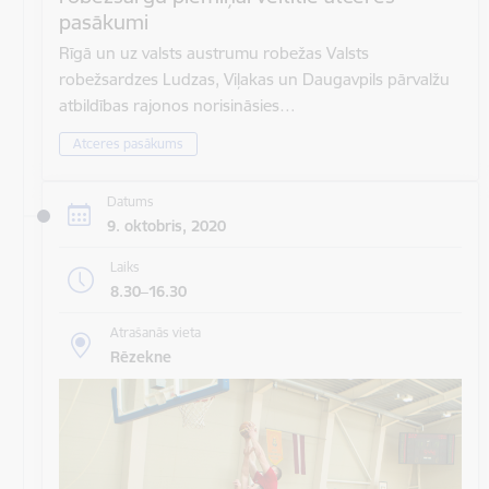
pasākumi
Rīgā un uz valsts austrumu robežas Valsts
robežsardzes Ludzas, Viļakas un Daugavpils pārvalžu
atbildības rajonos norisināsies…
Atceres pasākums
Datums
9. oktobris, 2020
Laiks
8.30–16.30
Atrašanās vieta
Rēzekne