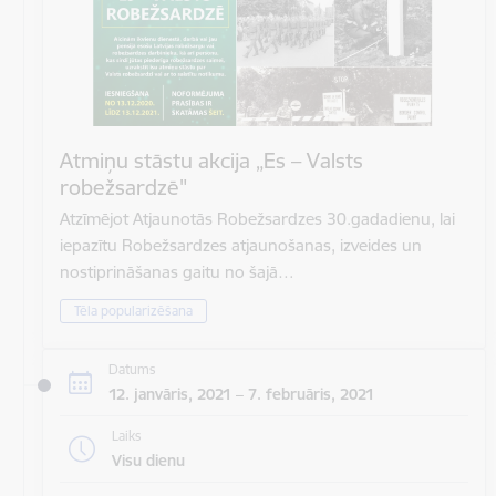
Atmiņu stāstu akcija „Es – Valsts
robežsardzē"
Atzīmējot Atjaunotās Robežsardzes 30.gadadienu, lai
iepazītu Robežsardzes atjaunošanas, izveides un
nostiprināšanas gaitu no šajā…
Tēla popularizēšana
Datums
12. janvāris, 2021 – 7. februāris, 2021
Laiks
Visu dienu