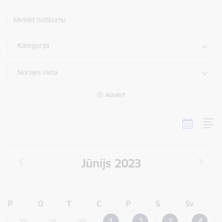
Meklēt notikumu
Kategorija
Norises vieta
Aizvērt
Jūnijs 2023
P
O
T
C
P
S
Sv
1
2
3
4
27
28
29