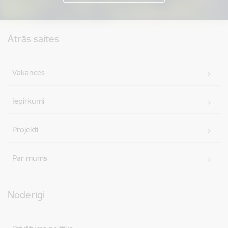
Kājene
Ātrās saites
Vakances
Iepirkumi
Projekti
Par mums
Noderīgi