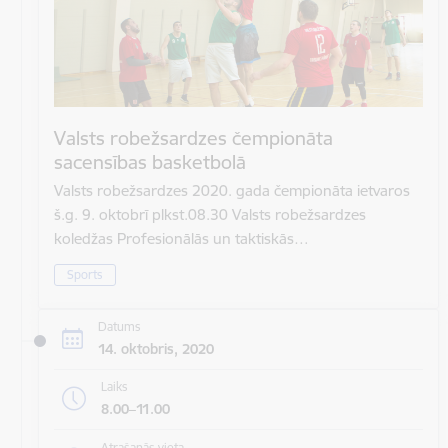
Valsts robežsardzes čempionāta
sacensības basketbolā
Valsts robežsardzes 2020. gada čempionāta ietvaros
š.g. 9. oktobrī plkst.08.30 Valsts robežsardzes
koledžas Profesionālās un taktiskās…
Sports
Datums
14. oktobris, 2020
Laiks
8.00–11.00
Atrašanās vieta