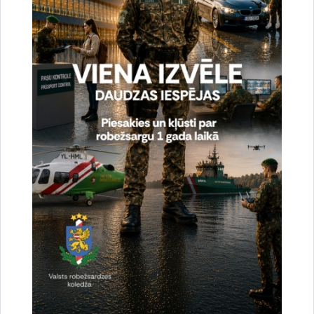
Ziedu nolikšana II Meža kapos un pie
Brīvības pieminekļa
Valsts robežsardzes priekšnieka vietnieks noliks ziedus
II Meža kapos un pie Brīvības pieminekļa par godu
1991. gada…
Atceres pasākums
Datums
5. februāris, 2021
Laiks
12.00–12.10