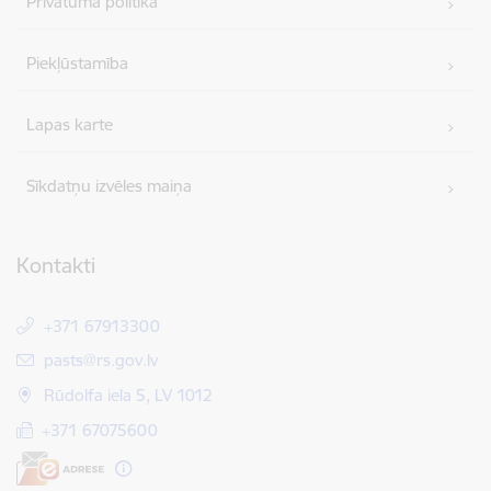
Privātuma politika
Piekļūstamība
Lapas karte
Sīkdatņu izvēles maiņa
Kontakti
+371 67913300
E-pasts:
pasts@rs.gov.lv
Rūdolfa iela 5, LV 1012
+371 67075600