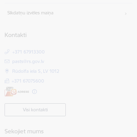
Sīkdatņu izvēles maiņa
Kontakti
+371 67913300
E-pasts:
pasts@rs.gov.lv
Rūdolfa iela 5, LV 1012
+371 67075600
Visi kontakti
Sekojiet mums