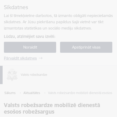
Pāriet uz lapas saturu
Sīkdatnes
Spied
lai meklētu
Enter
Lai šī tīmekļvietne darbotos, tā izmanto obligāti nepieciešamās
sīkdatnes. Ar Jūsu piekrišanu papildus šajā vietnē var tikt
izmantotas statistikas un sociālo mediju sīkdatnes.
Lūdzu, atzīmējiet savu izvēli:
Noraidīt
Apstiprināt visas
Pārvaldīt sīkdatnes
Sākums
Aktualitātes
Valsts robežsardze mobilizē dienestā esošos r
Valsts robežsardze mobilizē dienestā
esošos robežsargus