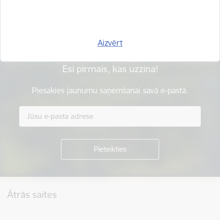
Sniegt atsauksmi
Aizvērt
Esi pirmais, kas uzzina!
Piesakies jaunumu saņemšanai savā e-pastā.
Kājene
Ātrās saites