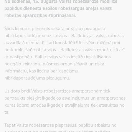
No šodienas, 15. augusta Valsts robežsardze mobilizē
papildus dienestā esošos robežsargus ārējās valsts
robežas apsardzības stiprināšanai.
Šāds lēmums pieņemts sakarā ar strauji pieaugušo
hibrīdapdraudējumu uz Latvijas – Baltkrievijas valsts robežas
aizvadītajā diennaktī, kad konstatēti 96 cilvēku mēģinājumi
nelikumīgi šķērsot Latvijas – Baltkrievijas valsts robežu, kā arī
ar pastiprinātu Baltkrievijas varas iestāžu iesaistīšanos
nelegālo imigrantu plūsmas organizēšanā un riska
informāciju, kas liecina par iespējamu
hibrīdapdraudējuma pieaugumu.
Uz doto brīdi Valsts robežsardzes amatpersonām tiek
pārtraukts piešķirt ikgadējos atvaļinājumus un amatpersonas,
kuras šobrīd atrodas ikgadējā atvaļinājumā tiek atsauktas no
tā.
Tāpat Valsts robežsardze pieprasījusi papildu atbalstu no