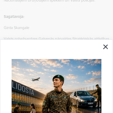
Nacionālajiem bruņotajiem spēkiem un Valsts policijas.
Sagatavoja:
Ginta Skangale
Valsts robežsardzes Galvenās pārvaldes Stratēģiskās attīstības
un sabiedrisko attiecību nodaļa.
tālr.
67075617
e-pasts:
ginta.skangale@rs.gov.lv
Saistītas tēmas
Aktualitātes:
Jaunumi