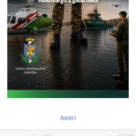
Atrašanās 
Laiks
tiešsaist
ts, 2026
0.00
pārvaldē
Valsts robežsardzes koledža u
“Viens gads un esi robežsargs!
Valsts robežsardzes koledža (VRK) no 1.
uzņemšanu ar saukli “Viens gads un esi
Uzņemšana VRK
Aizvērt
Laiks
Atrašanās 