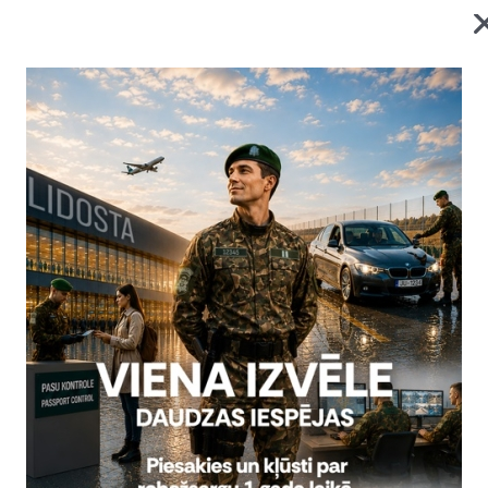
robežkontroles punkta
2026. gada 6. augusts uz
obežkontroles punkta
Statistika
07.08.2026.
roles veikšana ir pilnībā
iespēja veikt jaunas robežas
2026. gada 5. augusts uz
Statistika
06.08.2026.
Visi jaunumi