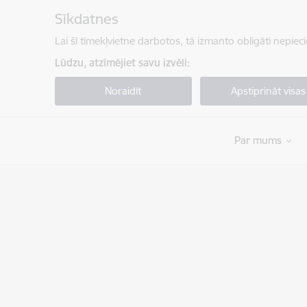
Pāriet uz lapas saturu
Sīkdatnes
Lai šī tīmekļvietne darbotos, tā izmanto obligāti nepiec
Lūdzu, atzīmējiet savu izvēli:
Noraidīt
Apstiprināt visas
Par mums
Valsts robežsardze