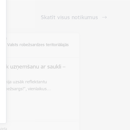
Skatīt visus notikumus
vieta
ē un Valsts robežsardzes teritoriālajās
s
zsāk uzņemšanu ar saukli –
”
 jūnija uzsāk reflektantu
 robežsargs!”, vienlaikus…
vieta