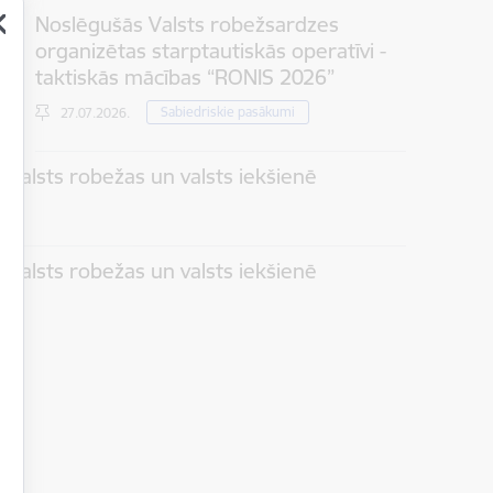
Noslēgušās Valsts robežsardzes
organizētas starptautiskās operatīvi -
taktiskās mācības “RONIS 2026”
Sabiedriskie pasākumi
27.07.2026.
 valsts robežas un valsts iekšienē
 valsts robežas un valsts iekšienē