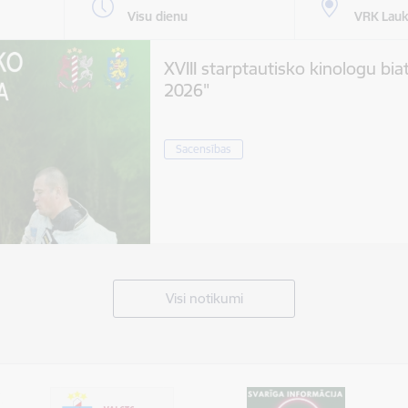
Visu dienu
VRK Lauk
XVIII starptautisko kinologu bia
2026"
Sacensības
Visi notikumi