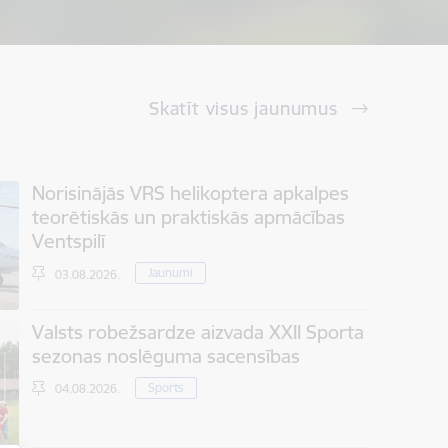
Skatīt visus jaunumus
Norisinājās VRS helikoptera apkalpes
teorētiskās un praktiskās apmācības
Ventspilī
Jaunumi
03.08.2026.
Valsts robežsardze aizvada XXII Sporta
sezonas noslēguma sacensības
Sports
04.08.2026.