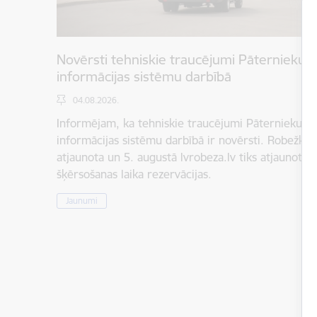
Novērsti tehniskie traucējumi Pāternieku 
informācijas sistēmu darbībā
04.08.2026.
Informējam, ka tehniskie traucējumi Pāternieku r
informācijas sistēmu darbībā ir novērsti. Robežkont
atjaunota un 5. augustā lvrobeza.lv tiks atjaunota 
šķērsošanas laika rezervācijas.
Jaunumi