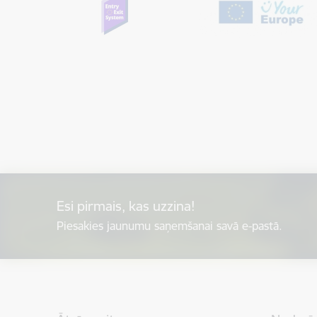
Esi pirmais, kas uzzina!
Piesakies jaunumu saņemšanai savā e-pastā.
Kājene