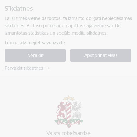
Pāriet uz lapas saturu
Sīkdatnes
Spied
lai meklētu
Enter
Lai šī tīmekļvietne darbotos, tā izmanto obligāti nepieciešamās
sīkdatnes. Ar Jūsu piekrišanu papildus šajā vietnē var tikt
izmantotas statistikas un sociālo mediju sīkdatnes.
Lūdzu, atzīmējiet savu izvēli:
Noraidīt
Apstiprināt visas
Pārvaldīt sīkdatnes
Valsts robežsardze