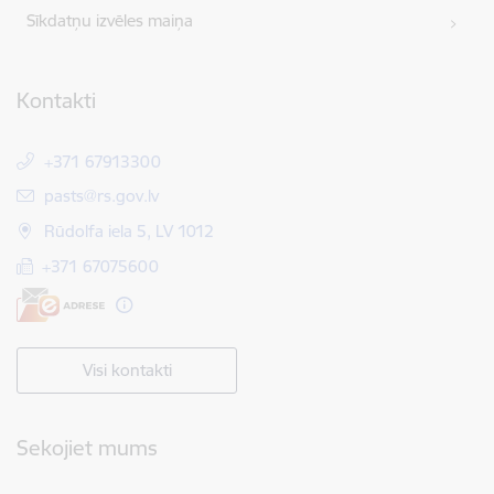
Sīkdatņu izvēles maiņa
Kontakti
+371 67913300
E-pasts:
pasts@rs.gov.lv
Rūdolfa iela 5, LV 1012
+371 67075600
Visi kontakti
Sekojiet mums