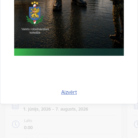
valsts iekšienē
06.08.2026.
Statistika
Visi jaunumi
Notikumu
Skatīt visus notikumus
kalendārs
Aizvērt
Datums
1. jūnijs, 2026 – 7. augusts, 2026
Laiks
0.00