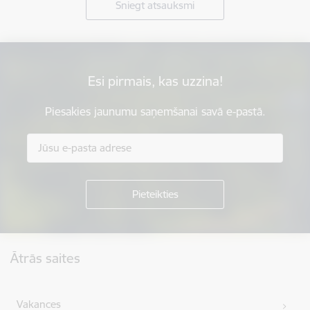
Sniegt atsauksmi
Esi pirmais, kas uzzina!
Piesakies jaunumu saņemšanai savā e-pastā.
Kājene
Ātrās saites
Vakances