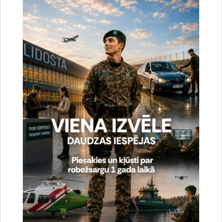
Noslēgušās Valsts robežsardzes organizētas
starptautiskās operatīvi - taktiskās mācības
“RONIS 2026”
27.07.2026.
Sabiedriskie pasākumi
2026. gada 6. augusts uz valsts robežas un
valsts iekšienē
07.08.2026.
Statistika
2026. gada 5. augusts uz valsts robežas un