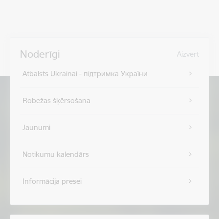
Noderīgi
Aizvērt
Atbalsts Ukrainai - підтримка України
Robežas šķērsošana
Jaunumi
Notikumu kalendārs
Informācija presei