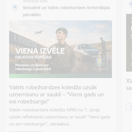
Atrašanās vieta
tiešsaistē un Valsts robežsardzes teritoriālajās
pārvaldēs
XV
Valsts robežsardzes koledža uzsāk
sa
uzņemšanu ar saukli – “Viens gads un
esi robežsargs!”
S
Valsts robežsardzes koledža (VRK) no 1. jūnija
uzsāk reflektantu uzņemšanu ar saukli “Viens gads
un esi robežsargs!”, vienlaikus…