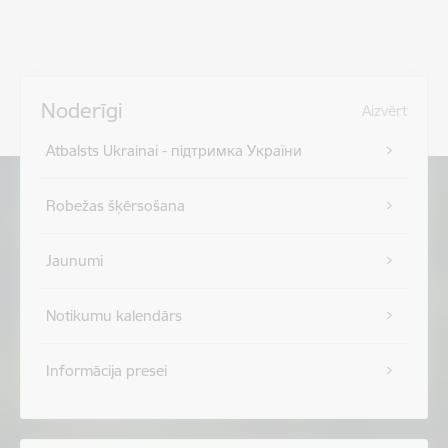
Noderīgi
Aizvērt
Atbalsts Ukrainai - підтримка України
Robežas šķērsošana
Jaunumi
Notikumu kalendārs
Informācija presei