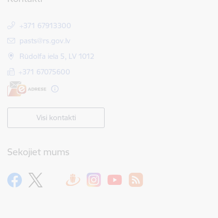
+371 67913300
E-pasts:
pasts@rs.gov.lv
Rūdolfa iela 5, LV 1012
+371 67075600
Visi kontakti
Sekojiet mums