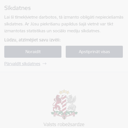
Pāriet uz lapas saturu
Sīkdatnes
Spied
lai meklētu
Enter
Lai šī tīmekļvietne darbotos, tā izmanto obligāti nepieciešamās
sīkdatnes. Ar Jūsu piekrišanu papildus šajā vietnē var tikt
izmantotas statistikas un sociālo mediju sīkdatnes.
Lūdzu, atzīmējiet savu izvēli:
Noraidīt
Apstiprināt visas
Pārvaldīt sīkdatnes
Valsts robežsardze