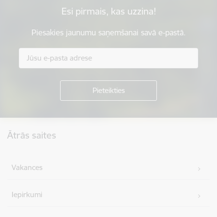
Esi pirmais, kas uzzina!
Piesakies jaunumu saņemšanai savā e-pastā.
Kājene
Ātrās saites
Vakances
Iepirkumi