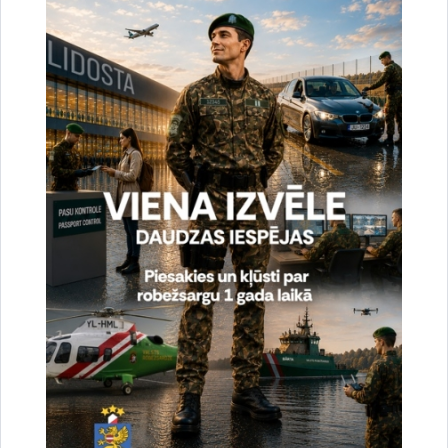
Noslēgušās Valsts robežsardzes organizētas
starptautiskās operatīvi - taktiskās mācības
“RONIS 2026”
27.07.2026.
Sabiedriskie pasākumi
2026. gada 6. augusts uz valsts robežas un
valsts iekšienē
07.08.2026.
Statistika
2026. gada 5. augusts uz valsts robežas un