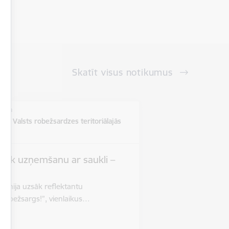
Skatīt visus notikumus
vieta
ē un Valsts robežsardzes teritoriālajās
s
zsāk uzņemšanu ar saukli –
”
 jūnija uzsāk reflektantu
 robežsargs!”, vienlaikus…