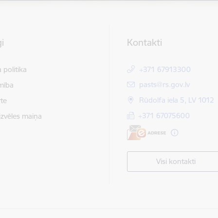
i
Kontakti
 politika
+371 67913300
E-pasts:
pasts@rs.gov.lv
mība
Rūdolfa iela 5, LV 1012
te
+371 67075600
izvēles maiņa
Visi kontakti