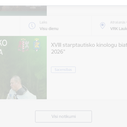
Laiks
Atrašanās 
Visu dienu
VRK Lauk
XVIII starptautisko kinologu bia
2026"
Sacensības
Visi notikumi