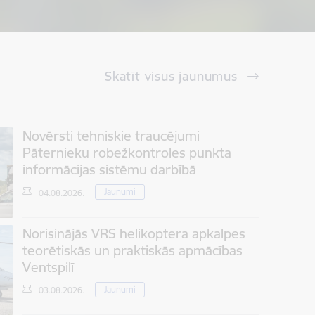
Skatīt visus jaunumus
Novērsti tehniskie traucējumi
Pāternieku robežkontroles punkta
informācijas sistēmu darbībā
Jaunumi
04.08.2026.
Norisinājās VRS helikoptera apkalpes
teorētiskās un praktiskās apmācības
Ventspilī
Jaunumi
03.08.2026.