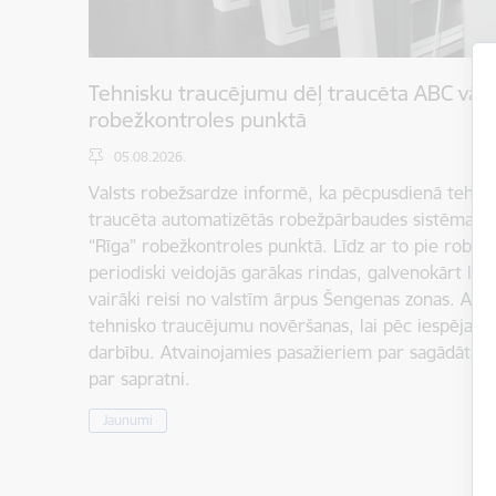
Tehnisku traucējumu dēļ traucēta ABC vārt
robežkontroles punktā
05.08.2026.
Valsts robežsardze informē, ka pēcpusdienā tehnis
traucēta automatizētās robežpārbaudes sistēmas (
“Rīga” robežkontroles punktā. Līdz ar to pie robež
periodiski veidojās garākas rindas, galvenokārt laikā
vairāki reisi no valstīm ārpus Šengenas zonas. Atbild
tehnisko traucējumu novēršanas, lai pēc iespējas ā
darbību. Atvainojamies pasažieriem par sagādātaj
par sapratni.
Jaunumi