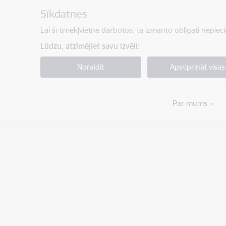
Pāriet uz lapas saturu
Sīkdatnes
Lai šī tīmekļvietne darbotos, tā izmanto obligāti nepiec
Lūdzu, atzīmējiet savu izvēli:
Noraidīt
Apstiprināt visas
Par mums
Valsts robežsardze