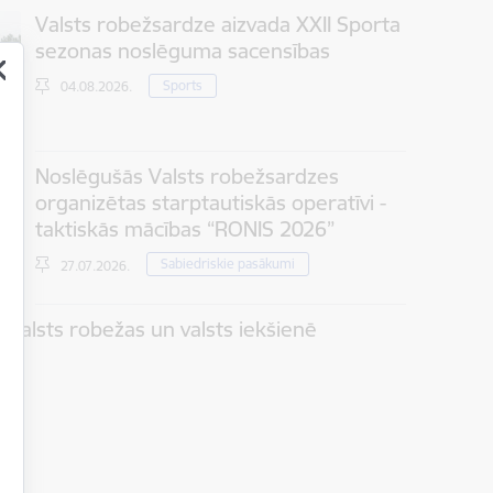
Valsts robežsardze aizvada XXII Sporta
sezonas noslēguma sacensības
Sports
04.08.2026.
Noslēgušās Valsts robežsardzes
organizētas starptautiskās operatīvi -
taktiskās mācības “RONIS 2026”
Sabiedriskie pasākumi
27.07.2026.
 valsts robežas un valsts iekšienē