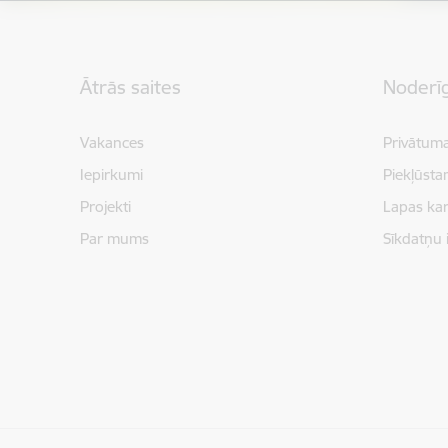
Kājene
Ātrās saites
Noderīg
Vakances
Privātuma
Iepirkumi
Piekļūsta
Projekti
Lapas kar
Par mums
Sīkdatņu 