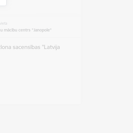
vieta
u mācību centrs "Janopole"
tlona sacensības "Latvija