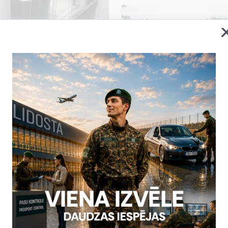
u darbība Lidostas “Rīga”
ku traucējumu dēļ tika
ABC vārtu) darbība Lidostas
kontroles ieceļošanas sektorā
, kad vienlaikus ielidoja
īgie speciālisti strādā pie
trāk atjaunotu sistēmas
2026. gada 5. augusts uz
ām neērtībām un pateicamies
Statistika
06.08.2026.