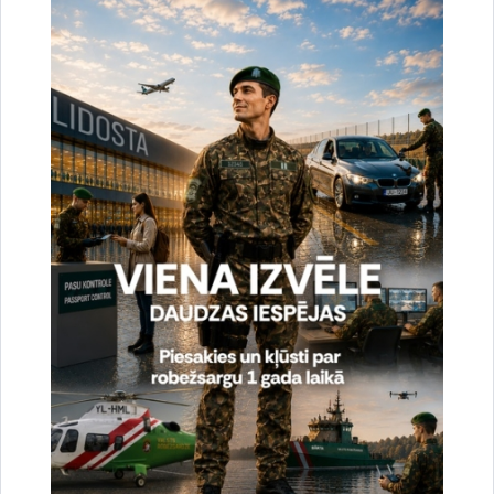
Noslēgušās Valsts robežsardzes organizētas
starptautiskās operatīvi - taktiskās mācības
“RONIS 2026”
27.07.2026.
Sabiedriskie pasākumi
2026. gada 6. augusts uz valsts robežas un
valsts iekšienē
07.08.2026.
Statistika
2026. gada 5. augusts uz valsts robežas un