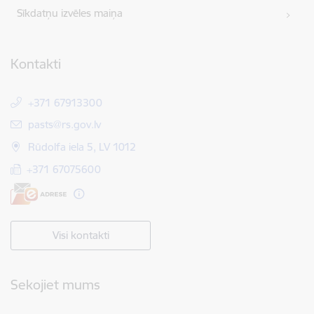
Sīkdatņu izvēles maiņa
Kontakti
+371 67913300
E-pasts:
pasts@rs.gov.lv
Rūdolfa iela 5, LV 1012
+371 67075600
Visi kontakti
Sekojiet mums