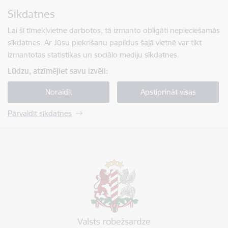
Pāriet uz lapas saturu
Sīkdatnes
Spied
lai meklētu
Enter
Lai šī tīmekļvietne darbotos, tā izmanto obligāti nepieciešamās
sīkdatnes. Ar Jūsu piekrišanu papildus šajā vietnē var tikt
izmantotas statistikas un sociālo mediju sīkdatnes.
Lūdzu, atzīmējiet savu izvēli:
Noraidīt
Apstiprināt visas
Pārvaldīt sīkdatnes
Valsts robežsardze