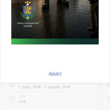
valsts iekšienē
06.08.2026.
Statistika
Visi jaunumi
Notikumu
Skatīt visus notikumus
kalendārs
Aizvērt
Datums
1. jūnijs, 2026 – 7. augusts, 2026
Laiks
0.00