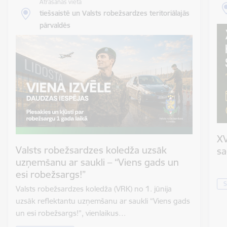
Atrašanās vieta
tiešsaistē un Valsts robežsardzes teritoriālajās
pārvaldēs
XV
Valsts robežsardzes koledža uzsāk
sa
uzņemšanu ar saukli – “Viens gads un
esi robežsargs!”
S
Valsts robežsardzes koledža (VRK) no 1. jūnija
uzsāk reflektantu uzņemšanu ar saukli “Viens gads
un esi robežsargs!”, vienlaikus…