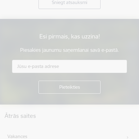
Sniegt atsauksmi
Esi pirmais, kas uzzina!
Piesakies jaunumu saņemšanai savā e-pastā.
Kājene
Ātrās saites
Vakances