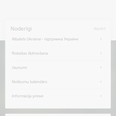
Noderīgi
Aizvērt
Atbalsts Ukrainai - підтримка України
Robežas šķērsošana
Jaunumi
Notikumu kalendārs
Informācija presei