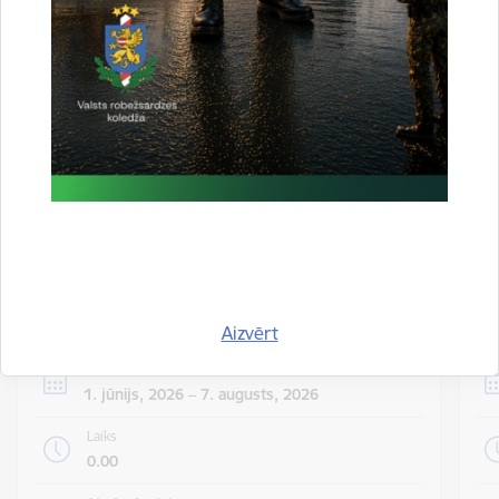
valsts iekšienē
06.08.2026.
Statistika
Visi jaunumi
Notikumu
Skatīt visus notikumus
kalendārs
Aizvērt
Datums
1. jūnijs, 2026 – 7. augusts, 2026
Laiks
0.00