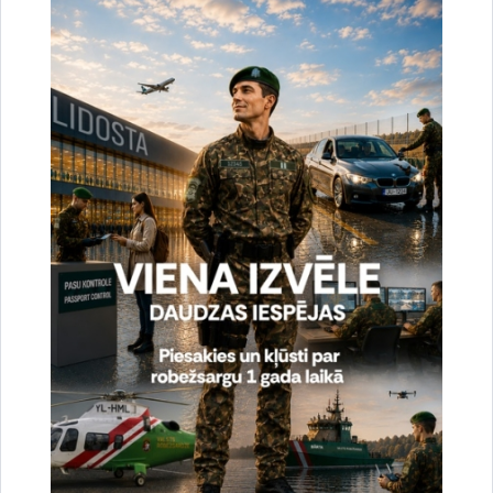
Noslēgušās Valsts robežsardzes organizētas
starptautiskās operatīvi - taktiskās mācības
“RONIS 2026”
27.07.2026.
Sabiedriskie pasākumi
2026. gada 6. augusts uz valsts robežas un
valsts iekšienē
07.08.2026.
Statistika
2026. gada 5. augusts uz valsts robežas un