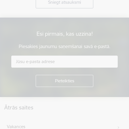
Sniegt atsauksmi
Esi pirmais, kas uzzina!
Piesakies jaunumu saņemšanai savā e-pastā.
Kājene
Ātrās saites
Vakances