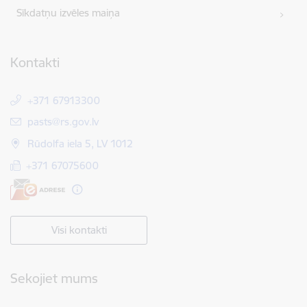
Sīkdatņu izvēles maiņa
Kontakti
+371 67913300
E-pasts:
pasts@rs.gov.lv
Rūdolfa iela 5, LV 1012
+371 67075600
Visi kontakti
Sekojiet mums