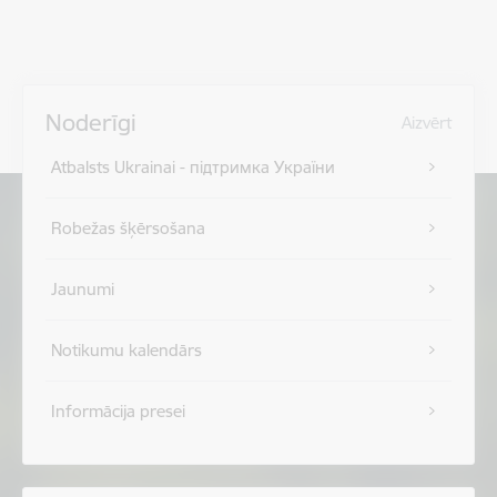
Noderīgi
Aizvērt
Atbalsts Ukrainai - підтримка України
Robežas šķērsošana
Jaunumi
Notikumu kalendārs
Informācija presei