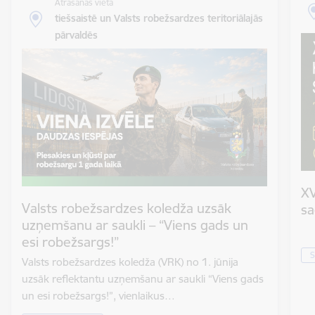
Atrašanās vieta
tiešsaistē un Valsts robežsardzes teritoriālajās
pārvaldēs
XV
Valsts robežsardzes koledža uzsāk
sa
uzņemšanu ar saukli – “Viens gads un
esi robežsargs!”
S
Valsts robežsardzes koledža (VRK) no 1. jūnija
uzsāk reflektantu uzņemšanu ar saukli “Viens gads
un esi robežsargs!”, vienlaikus…