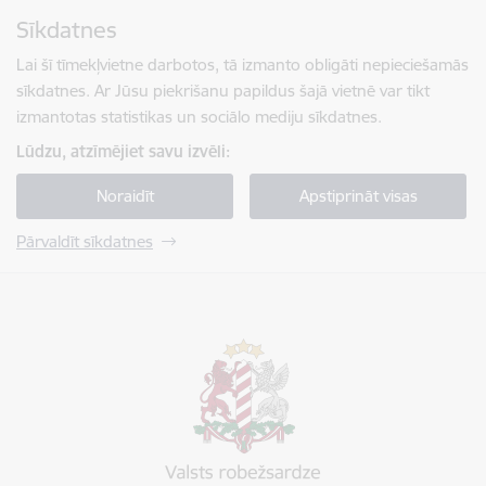
Pāriet uz lapas saturu
Sīkdatnes
Spied
lai meklētu
Enter
Lai šī tīmekļvietne darbotos, tā izmanto obligāti nepieciešamās
sīkdatnes. Ar Jūsu piekrišanu papildus šajā vietnē var tikt
izmantotas statistikas un sociālo mediju sīkdatnes.
Lūdzu, atzīmējiet savu izvēli:
Noraidīt
Apstiprināt visas
Pārvaldīt sīkdatnes
Valsts robežsardze