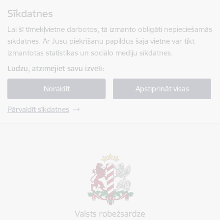
Pāriet uz lapas saturu
Sīkdatnes
Spied
lai meklētu
Enter
Lai šī tīmekļvietne darbotos, tā izmanto obligāti nepieciešamās
sīkdatnes. Ar Jūsu piekrišanu papildus šajā vietnē var tikt
izmantotas statistikas un sociālo mediju sīkdatnes.
Lūdzu, atzīmējiet savu izvēli:
Noraidīt
Apstiprināt visas
Pārvaldīt sīkdatnes
Valsts robežsardze