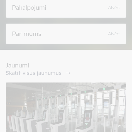
Pakalpojumi
Atvērt
Par mums
Atvērt
Jaunumi
Skatīt visus jaunumus