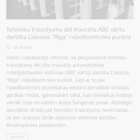
Tehnisku traucējumu dēļ traucēta ABC vārtu
darbība Lidostas “Rīga” robežkontroles punktā
05.08.2026.
Valsts robežsardze informē, ka pēcpusdienā tehnisku
traucējumu dēļ tika traucēta automatizētās
robežpārbaudes sistēmas (ABC vārtu) darbība Lidostas
“Rīga” robežkontroles punktā. Līdz ar to pie
robežkontroles ieceļošanas sektorā periodiski veidojās
garākas rindas, galvenokārt laikā, kad vienlaikus ielidoja
vairāki reisi no valstīm ārpus Šengenas zonas. Atbildīgie
speciālisti strādā pie tehnisko traucējumu novēršanas,
lai pēc iespējas ātrāk atjaunotu sistēmas darbību.
Atvainojamies pasažieriem…
Jaunumi