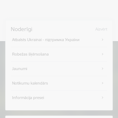
Noderīgi
Aizvērt
Atbalsts Ukrainai - підтримка України
Robežas šķērsošana
Jaunumi
Notikumu kalendārs
Informācija presei