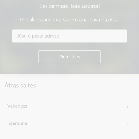
Esi pirmais, kas uzzina!
Piesakies jaunumu saņemšanai savā e-pastā.
Kājene
Ātrās saites
Vakances
Iepirkumi