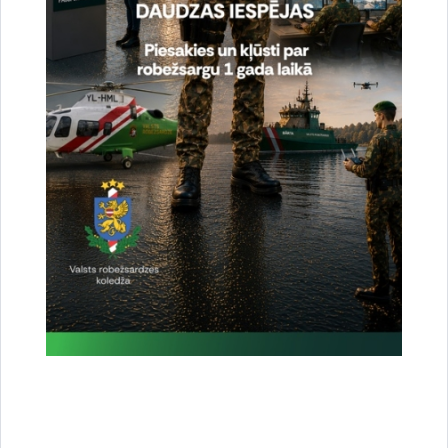
Noslēgušās Valsts robežsardzes organizētas
starptautiskās operatīvi - taktiskās mācības
“RONIS 2026”
27.07.2026.
Sabiedriskie pasākumi
2026. gada 5. augusts uz valsts robežas un
valsts iekšienē
06.08.2026.
Statistika