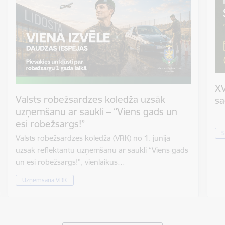
XV
Valsts robežsardzes koledža uzsāk
sa
uzņemšanu ar saukli – “Viens gads un
esi robežsargs!”
S
Valsts robežsardzes koledža (VRK) no 1. jūnija
uzsāk reflektantu uzņemšanu ar saukli “Viens gads
un esi robežsargs!”, vienlaikus…
Uzņemšana VRK