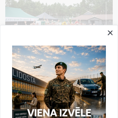
Valsts robežsardze aizvada XXII Sporta sezonas
noslēguma sacensības
04.08.2026.
Sports