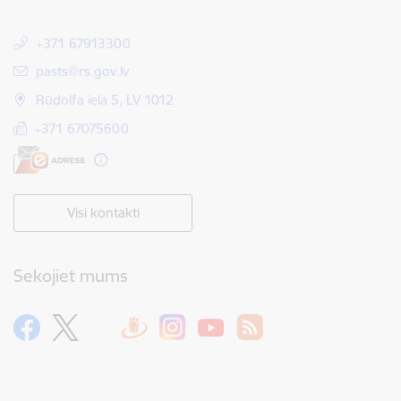
+371 67913300
E-pasts:
pasts@rs.gov.lv
Rūdolfa iela 5, LV 1012
+371 67075600
Visi kontakti
Sekojiet mums