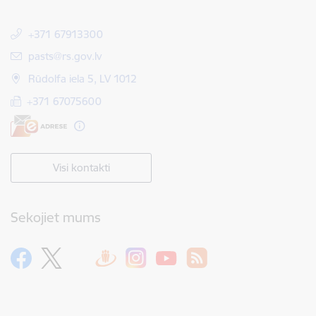
+371 67913300
E-pasts:
pasts@rs.gov.lv
Rūdolfa iela 5, LV 1012
+371 67075600
Visi kontakti
Sekojiet mums