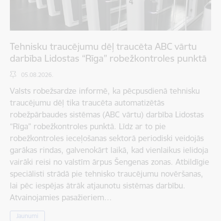
Tehnisku traucējumu dēļ traucēta ABC vārtu
darbība Lidostas “Rīga” robežkontroles punktā
05.08.2026.
Valsts robežsardze informē, ka pēcpusdienā tehnisku
traucējumu dēļ tika traucēta automatizētās
robežpārbaudes sistēmas (ABC vārtu) darbība Lidostas
“Rīga” robežkontroles punktā. Līdz ar to pie
robežkontroles ieceļošanas sektorā periodiski veidojās
garākas rindas, galvenokārt laikā, kad vienlaikus ielidoja
vairāki reisi no valstīm ārpus Šengenas zonas. Atbildīgie
speciālisti strādā pie tehnisko traucējumu novēršanas,
lai pēc iespējas ātrāk atjaunotu sistēmas darbību.
Atvainojamies pasažieriem…
Jaunumi