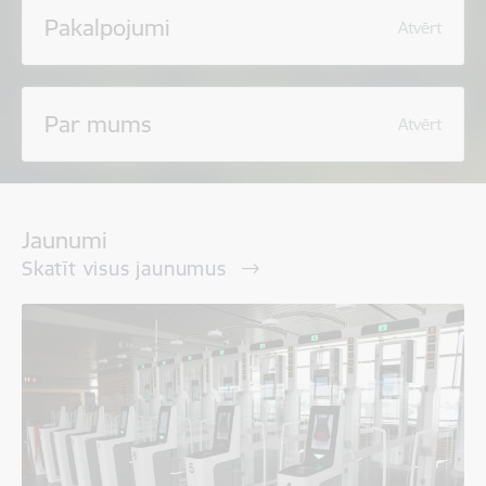
Pakalpojumi
Atvērt
Par mums
Atvērt
Jaunumi
Skatīt visus jaunumus