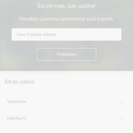
Esi pirmais, kas uzzina!
Piesakies jaunumu saņemšanai savā e-pastā.
Kājene
Ātrās saites
Vakances
Iepirkumi