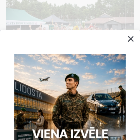
Valsts robežsardze aizvada XXII Sporta sezonas
noslēguma sacensības
04.08.2026.
Sports