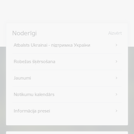
Noderīgi
Aizvērt
Atbalsts Ukrainai - підтримка України
Robežas šķērsošana
Jaunumi
Notikumu kalendārs
Informācija presei