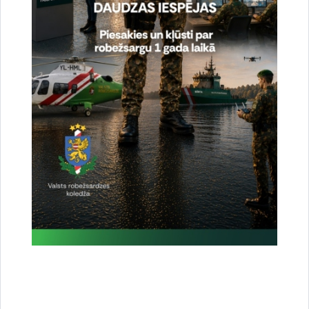
Noslēgušās Valsts robežsardzes organizētas
starptautiskās operatīvi - taktiskās mācības
“RONIS 2026”
27.07.2026.
Sabiedriskie pasākumi
2026. gada 5. augusts uz valsts robežas un
valsts iekšienē
06.08.2026.
Statistika