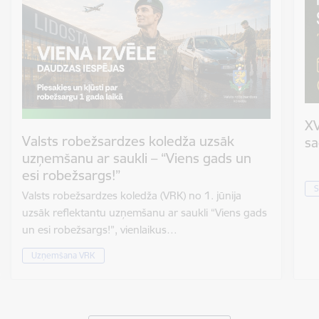
XV
Valsts robežsardzes koledža uzsāk
sa
uzņemšanu ar saukli – “Viens gads un
esi robežsargs!”
S
Valsts robežsardzes koledža (VRK) no 1. jūnija
uzsāk reflektantu uzņemšanu ar saukli “Viens gads
un esi robežsargs!”, vienlaikus…
Uzņemšana VRK