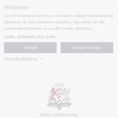
Pāriet uz lapas saturu
Sīkdatnes
Spied
lai meklētu
Enter
Lai šī tīmekļvietne darbotos, tā izmanto obligāti nepieciešamās
sīkdatnes. Ar Jūsu piekrišanu papildus šajā vietnē var tikt
izmantotas statistikas un sociālo mediju sīkdatnes.
Lūdzu, atzīmējiet savu izvēli:
Noraidīt
Apstiprināt visas
Pārvaldīt sīkdatnes
Valsts robežsardze