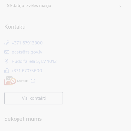
Sīkdatņu izvēles maiņa
Kontakti
+371 67913300
E-pasts:
pasts@rs.gov.lv
Rūdolfa iela 5, LV 1012
+371 67075600
Visi kontakti
Sekojiet mums