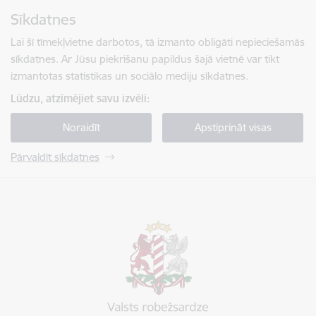
Pāriet uz lapas saturu
Sīkdatnes
Spied
lai meklētu
Enter
Lai šī tīmekļvietne darbotos, tā izmanto obligāti nepieciešamās
sīkdatnes. Ar Jūsu piekrišanu papildus šajā vietnē var tikt
izmantotas statistikas un sociālo mediju sīkdatnes.
Lūdzu, atzīmējiet savu izvēli:
Noraidīt
Apstiprināt visas
Pārvaldīt sīkdatnes
Valsts robežsardze