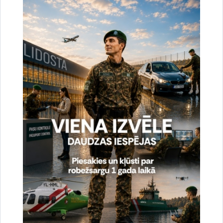
Noslēgušās Valsts robežsardzes organizētas
starptautiskās operatīvi - taktiskās mācības
“RONIS 2026”
27.07.2026.
Sabiedriskie pasākumi
2026. gada 6. augusts uz valsts robežas un
valsts iekšienē
07.08.2026.
Statistika
2026. gada 5. augusts uz valsts robežas un