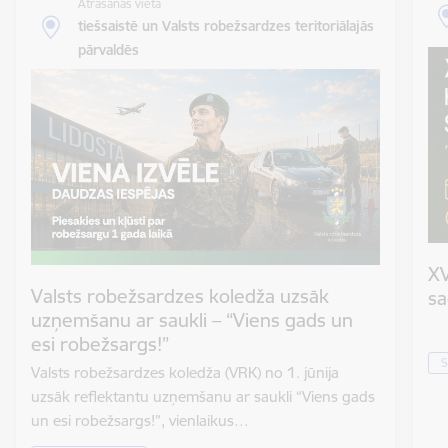
Atrašanās vieta
tiešsaistē un Valsts robežsardzes teritoriālajās
pārvaldēs
XV
Valsts robežsardzes koledža uzsāk
sa
uzņemšanu ar saukli – “Viens gads un
esi robežsargs!”
S
Valsts robežsardzes koledža (VRK) no 1. jūnija
uzsāk reflektantu uzņemšanu ar saukli “Viens gads
un esi robežsargs!”, vienlaikus…