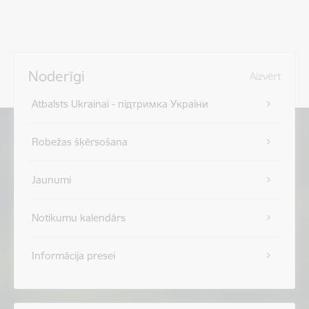
Noderīgi
Aizvērt
Atbalsts Ukrainai - підтримка України
Robežas šķērsošana
Jaunumi
Notikumu kalendārs
Informācija presei