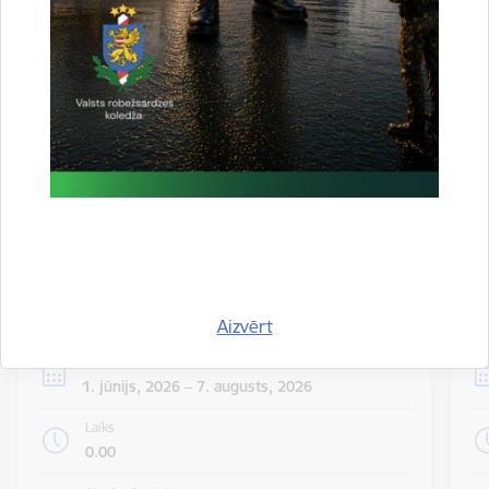
valsts iekšienē
06.08.2026.
Statistika
Visi jaunumi
Notikumu
Skatīt visus notikumus
kalendārs
Aizvērt
Datums
1. jūnijs, 2026 – 7. augusts, 2026
Laiks
0.00