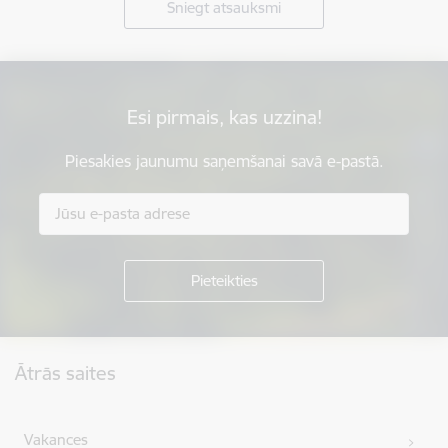
Sniegt atsauksmi
Esi pirmais, kas uzzina!
Piesakies jaunumu saņemšanai savā e-pastā.
Kājene
Ātrās saites
Vakances