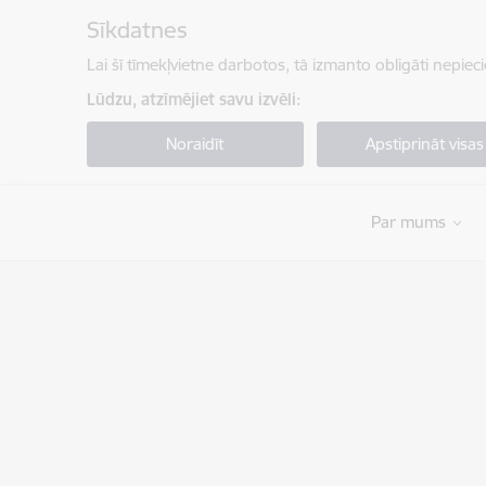
Pāriet uz lapas saturu
Sīkdatnes
Lai šī tīmekļvietne darbotos, tā izmanto obligāti nepiec
Lūdzu, atzīmējiet savu izvēli:
Noraidīt
Apstiprināt visas
Par mums
Valsts robežsardze