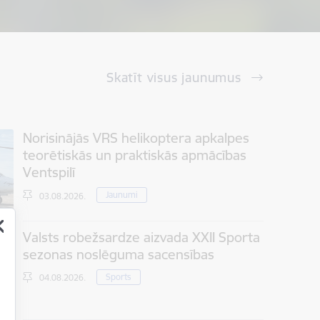
Skatīt visus jaunumus
Norisinājās VRS helikoptera apkalpes
teorētiskās un praktiskās apmācības
Ventspilī
Jaunumi
03.08.2026.
Valsts robežsardze aizvada XXII Sporta
sezonas noslēguma sacensības
Sports
04.08.2026.