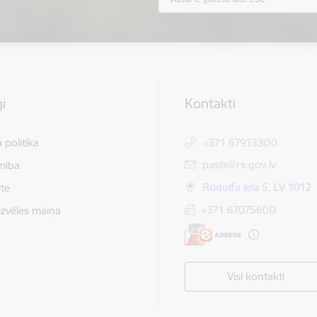
i
Kontakti
 politika
+371 67913300
E-pasts:
pasts@rs.gov.lv
mība
Rūdolfa iela 5, LV 1012
te
+371 67075600
izvēles maiņa
Visi kontakti