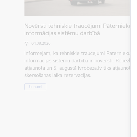
Novērsti tehniskie traucējumi Pāternieku 
informācijas sistēmu darbībā
04.08.2026.
Informējam, ka tehniskie traucējumi Pāternieku r
informācijas sistēmu darbībā ir novērsti. Robežkont
atjaunota un 5. augustā lvrobeza.lv tiks atjaunota 
šķērsošanas laika rezervācijas.
Jaunumi