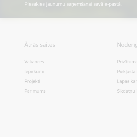
Piesakies jaunumu saņemšanai savā e-pastā.
Kājene
Ātrās saites
Noderīg
Vakances
Privātuma
Iepirkumi
Piekļūsta
Projekti
Lapas kar
Par mums
Sīkdatņu 