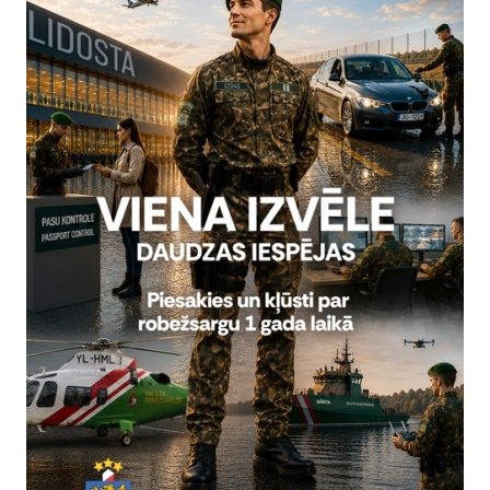
robežkontroles punkta
2026. gada 6. augusts uz
obežkontroles punkta
Statistika
07.08.2026.
roles veikšana ir pilnībā
iespēja veikt jaunas robežas
2026. gada 5. augusts uz
Statistika
06.08.2026.
Visi jaunumi