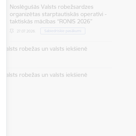
Noslēgušās Valsts robežsardzes
organizētas starptautiskās operatīvi -
taktiskās mācības “RONIS 2026”
Sabiedriskie pasākumi
27.07.2026.
 valsts robežas un valsts iekšienē
 valsts robežas un valsts iekšienē