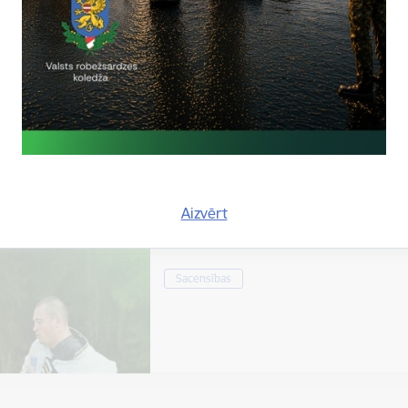
Laiks
Atrašanās 
Visu dienu
VRK Lauk
XVIII starptautisko kinologu bia
Aizvērt
2026"
Sacensības