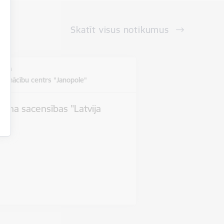
Skatīt visus notikumus
vieta
u mācību centrs "Janopole"
tlona sacensības "Latvija