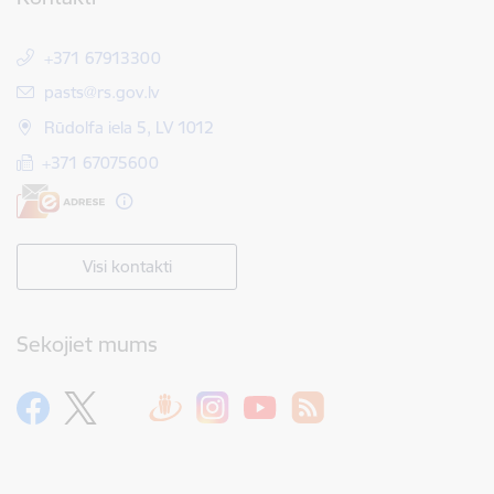
+371 67913300
E-pasts:
pasts@rs.gov.lv
Rūdolfa iela 5, LV 1012
+371 67075600
Visi kontakti
Sekojiet mums