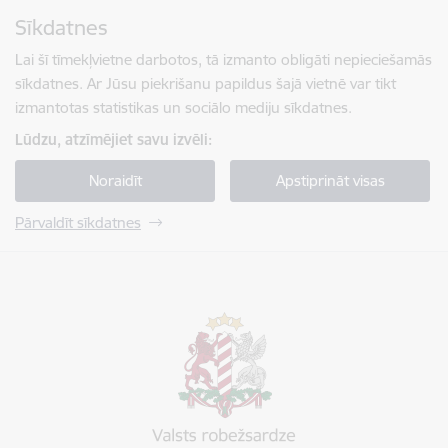
Pāriet uz lapas saturu
Sīkdatnes
Spied
lai meklētu
Enter
Lai šī tīmekļvietne darbotos, tā izmanto obligāti nepieciešamās
sīkdatnes. Ar Jūsu piekrišanu papildus šajā vietnē var tikt
izmantotas statistikas un sociālo mediju sīkdatnes.
Lūdzu, atzīmējiet savu izvēli:
Noraidīt
Apstiprināt visas
Pārvaldīt sīkdatnes
Valsts robežsardze