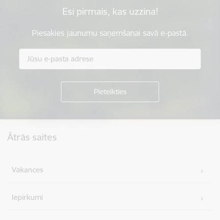
Esi pirmais, kas uzzina!
Piesakies jaunumu saņemšanai savā e-pastā.
Kājene
Ātrās saites
Vakances
Iepirkumi