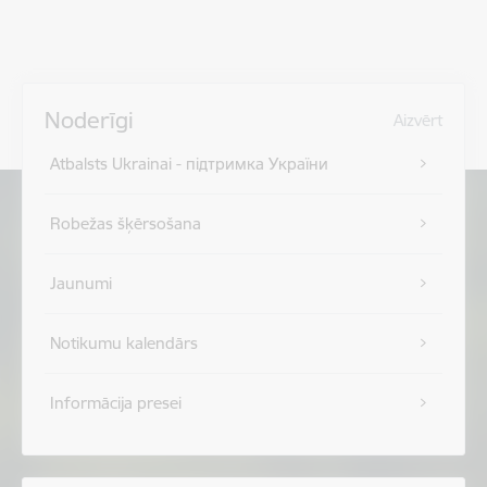
Noderīgi
Aizvērt
Atbalsts Ukrainai - підтримка України
Robežas šķērsošana
Jaunumi
Notikumu kalendārs
Informācija presei