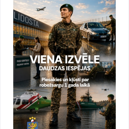
Noslēgušās Valsts robežsardzes organizētas
starptautiskās operatīvi - taktiskās mācības
“RONIS 2026”
27.07.2026.
Sabiedriskie pasākumi
2026. gada 6. augusts uz valsts robežas un
valsts iekšienē
07.08.2026.
Statistika
2026. gada 5. augusts uz valsts robežas un