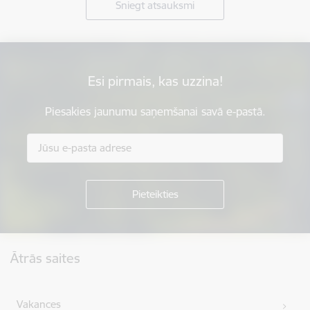
Sniegt atsauksmi
Esi pirmais, kas uzzina!
Piesakies jaunumu saņemšanai savā e-pastā.
Kājene
Ātrās saites
Vakances