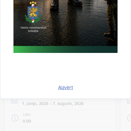
valsts iekšienē
06.08.2026.
Statistika
Visi jaunumi
Notikumu
Skatīt visus notikumus
kalendārs
Aizvērt
Datums
1. jūnijs, 2026 – 7. augusts, 2026
Laiks
0.00