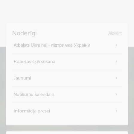
Noderīgi
Aizvērt
Atbalsts Ukrainai - підтримка України
Robežas šķērsošana
Jaunumi
Notikumu kalendārs
Informācija presei