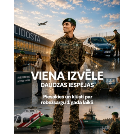
Noslēgušās Valsts robežsardzes organizētas
starptautiskās operatīvi - taktiskās mācības
“RONIS 2026”
27.07.2026.
Sabiedriskie pasākumi
2026. gada 6. augusts uz valsts robežas un
valsts iekšienē
07.08.2026.
Statistika
2026. gada 5. augusts uz valsts robežas un