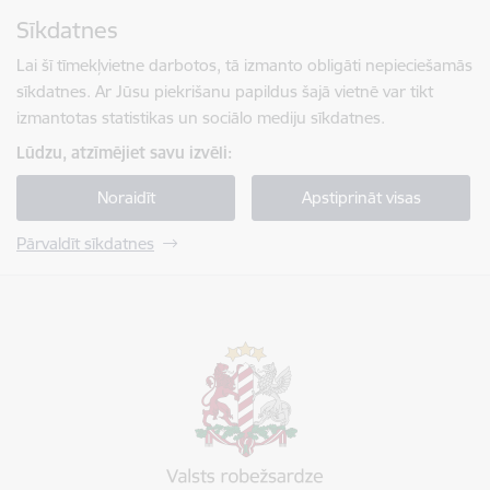
Pāriet uz lapas saturu
Sīkdatnes
Spied
lai meklētu
Enter
Lai šī tīmekļvietne darbotos, tā izmanto obligāti nepieciešamās
sīkdatnes. Ar Jūsu piekrišanu papildus šajā vietnē var tikt
izmantotas statistikas un sociālo mediju sīkdatnes.
Lūdzu, atzīmējiet savu izvēli:
Noraidīt
Apstiprināt visas
Pārvaldīt sīkdatnes
Valsts robežsardze