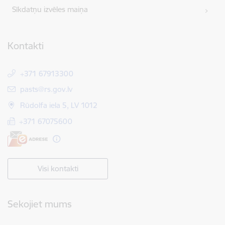
Sīkdatņu izvēles maiņa
Kontakti
+371 67913300
E-pasts:
pasts@rs.gov.lv
Rūdolfa iela 5, LV 1012
+371 67075600
Visi kontakti
Sekojiet mums