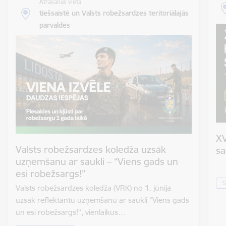
Atrašanās vieta
tiešsaistē un Valsts robežsardzes teritoriālajās
pārvaldēs
XV
Valsts robežsardzes koledža uzsāk
sa
uzņemšanu ar saukli – “Viens gads un
esi robežsargs!”
S
Valsts robežsardzes koledža (VRK) no 1. jūnija
uzsāk reflektantu uzņemšanu ar saukli “Viens gads
un esi robežsargs!”, vienlaikus…