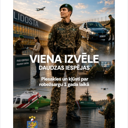
Noslēgušās Valsts robežsardzes organizētas
starptautiskās operatīvi - taktiskās mācības
“RONIS 2026”
27.07.2026.
Sabiedriskie pasākumi
2026. gada 6. augusts uz valsts robežas un
valsts iekšienē
07.08.2026.
Statistika
2026. gada 5. augusts uz valsts robežas un