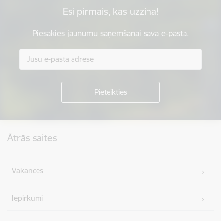
Esi pirmais, kas uzzina!
Piesakies jaunumu saņemšanai savā e-pastā.
Kājene
Ātrās saites
Vakances
Iepirkumi