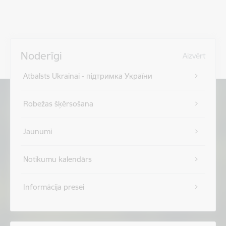
Noderīgi
Aizvērt
Atbalsts Ukrainai - підтримка України
Robežas šķērsošana
Jaunumi
Notikumu kalendārs
Informācija presei