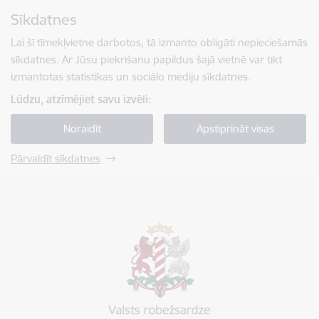
Pāriet uz lapas saturu
Sīkdatnes
Spied
lai meklētu
Enter
Lai šī tīmekļvietne darbotos, tā izmanto obligāti nepieciešamās
sīkdatnes. Ar Jūsu piekrišanu papildus šajā vietnē var tikt
izmantotas statistikas un sociālo mediju sīkdatnes.
Lūdzu, atzīmējiet savu izvēli:
Noraidīt
Apstiprināt visas
Pārvaldīt sīkdatnes
Valsts robežsardze