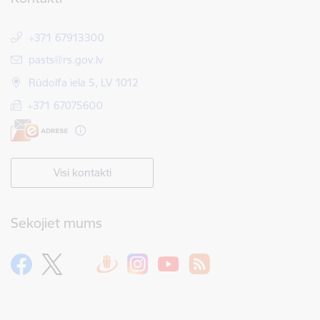
+371 67913300
E-pasts:
pasts@rs.gov.lv
Rūdolfa iela 5, LV 1012
+371 67075600
Visi kontakti
Sekojiet mums