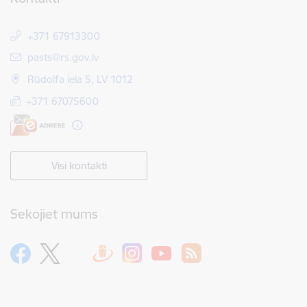
+371 67913300
E-pasts:
pasts@rs.gov.lv
Rūdolfa iela 5, LV 1012
+371 67075600
Visi kontakti
Sekojiet mums