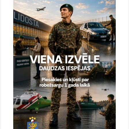
Noslēgušās Valsts robežsardzes organizētas
starptautiskās operatīvi - taktiskās mācības
“RONIS 2026”
27.07.2026.
Sabiedriskie pasākumi
2026. gada 9. augusts uz valsts robežas un
valsts iekšienē
10.08.2026.
Statistika
2026. gada 8. augusts uz valsts robežas un