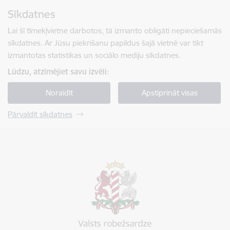
Pāriet uz lapas saturu
Sīkdatnes
Spied
lai meklētu
Enter
Lai šī tīmekļvietne darbotos, tā izmanto obligāti nepieciešamās
sīkdatnes. Ar Jūsu piekrišanu papildus šajā vietnē var tikt
izmantotas statistikas un sociālo mediju sīkdatnes.
Lūdzu, atzīmējiet savu izvēli:
Noraidīt
Apstiprināt visas
Pārvaldīt sīkdatnes
Valsts robežsardze