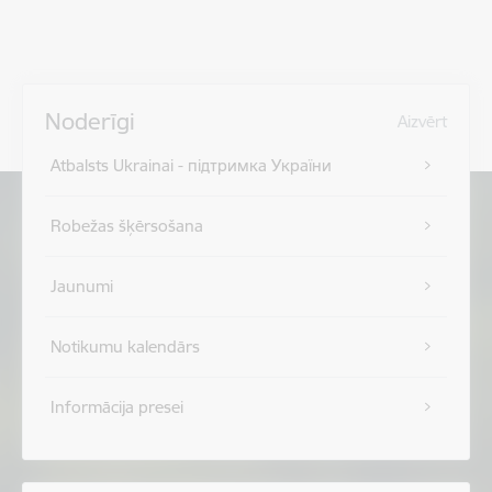
Noderīgi
Aizvērt
Atbalsts Ukrainai - підтримка України
Robežas šķērsošana
Jaunumi
Notikumu kalendārs
Informācija presei