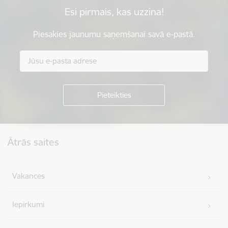
Esi pirmais, kas uzzina!
Piesakies jaunumu saņemšanai savā e-pastā.
Kājene
Ātrās saites
Vakances
Iepirkumi