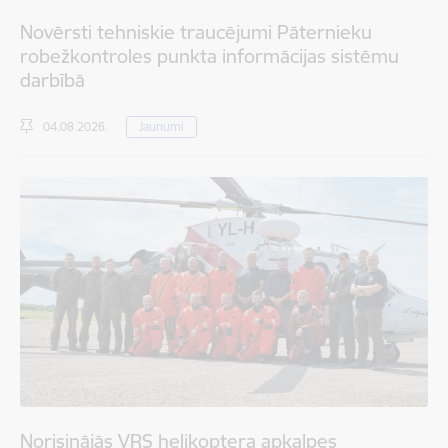
Novērsti tehniskie traucējumi Pāternieku
robežkontroles punkta informācijas sistēmu
darbībā
04.08.2026.
Jaunumi
Norisinājās VRS helikoptera apkalpes