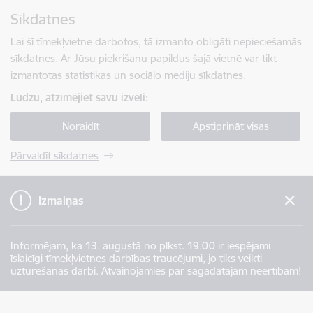
Pāriet uz lapas saturu
Sīkdatnes
Spied
lai meklētu
Enter
Lai šī tīmekļvietne darbotos, tā izmanto obligāti nepieciešamās
sīkdatnes. Ar Jūsu piekrišanu papildus šajā vietnē var tikt
izmantotas statistikas un sociālo mediju sīkdatnes.
Lūdzu, atzīmējiet savu izvēli:
Noraidīt
Apstiprināt visas
Pārvaldīt sīkdatnes
Izmaiņas
Informējam, ka 13. augustā no plkst. 19.00 ir iespējami
īslaicīgi tīmekļvietnes darbības traucējumi, jo tiks veikti
uzturēšanas darbi. Atvainojamies par sagādātajām neērtībām!
Valsts robežsardze