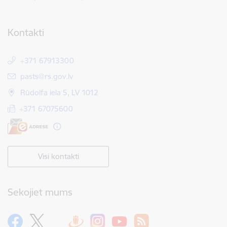
Kontakti
+371 67913300
E-pasts:
pasts@rs.gov.lv
Rūdolfa iela 5, LV 1012
+371 67075600
Visi kontakti
Sekojiet mums