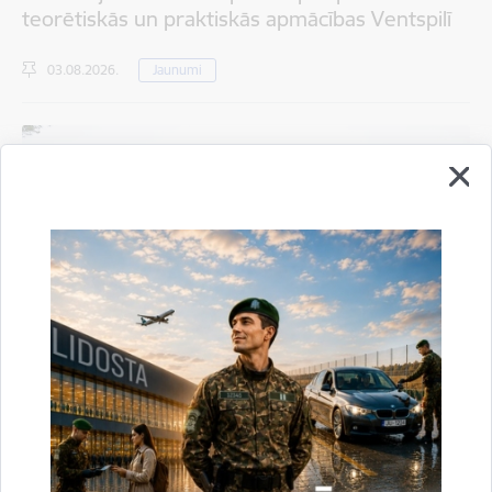
teorētiskās un praktiskās apmācības Ventspilī
03.08.2026.
Jaunumi
Valsts robežsardze aizvada XXII Sporta sezonas
noslēguma sacensības
04.08.2026.
Sports