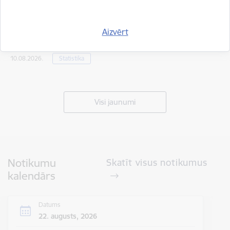
2026. gada 9. augusts uz valsts robežas un
Aizvērt
valsts iekšienē
10.08.2026.
Statistika
Visi jaunumi
Notikumu
Skatīt visus notikumus
kalendārs
Datums
22. augusts, 2026