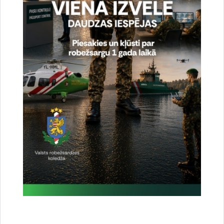
Noslēgušās Valsts robežsardzes organizētas
starptautiskās operatīvi - taktiskās mācības
“RONIS 2026”
27.07.2026.
Sabiedriskie pasākumi