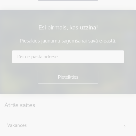
Esi pirmais, kas uzzina!
Piesakies jaunumu saņemšanai savā e-pastā.
Kājene
Ātrās saites
Vakances