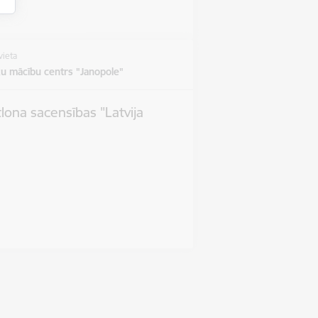
vieta
u mācību centrs "Janopole"
tlona sacensības "Latvija