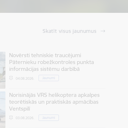
Skatīt visus jaunumus
Novērsti tehniskie traucējumi
Pāternieku robežkontroles punkta
informācijas sistēmu darbībā
Jaunumi
04.08.2026.
Norisinājās VRS helikoptera apkalpes
teorētiskās un praktiskās apmācības
Ventspilī
Jaunumi
03.08.2026.