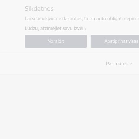
Pāriet uz lapas saturu
Sīkdatnes
Lai šī tīmekļvietne darbotos, tā izmanto obligāti nepiec
Lūdzu, atzīmējiet savu izvēli:
Noraidīt
Apstiprināt visas
Par mums
Valsts robežsardze