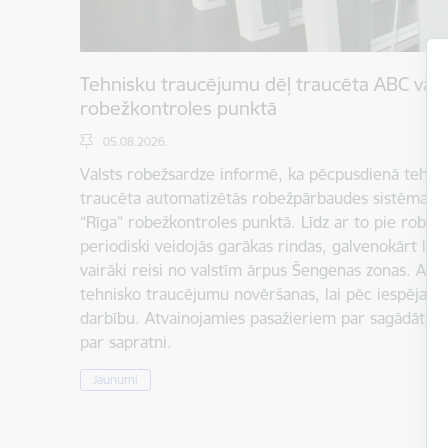
Tehnisku traucējumu dēļ traucēta ABC vārt
robežkontroles punktā
05.08.2026.
Valsts robežsardze informē, ka pēcpusdienā tehnis
traucēta automatizētās robežpārbaudes sistēmas (
“Rīga” robežkontroles punktā. Līdz ar to pie robež
periodiski veidojās garākas rindas, galvenokārt laikā
vairāki reisi no valstīm ārpus Šengenas zonas. Atbild
tehnisko traucējumu novēršanas, lai pēc iespējas ā
darbību. Atvainojamies pasažieriem par sagādātaj
par sapratni.
Jaunumi