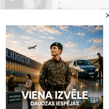
u darbība Lidostas “Rīga”
ku traucējumu dēļ tika
ABC vārtu) darbība Lidostas
kontroles ieceļošanas sektorā
, kad vienlaikus ielidoja
īgie speciālisti strādā pie
trāk atjaunotu sistēmas
2026. gada 5. augusts uz
ām neērtībām un pateicamies
Statistika
06.08.2026.