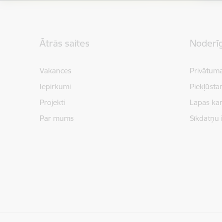
Kājene
Ātrās saites
Noderīg
Vakances
Privātuma
Iepirkumi
Piekļūsta
Projekti
Lapas kar
Par mums
Sīkdatņu 