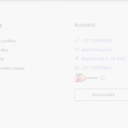
i
Kontakti
 politika
+371 67913300
E-pasts:
pasts@rs.gov.lv
mība
Rūdolfa iela 5, LV 1012
te
+371 67075600
izvēles maiņa
Visi kontakti