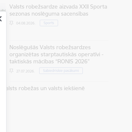
Valsts robežsardze aizvada XXII Sporta
sezonas noslēguma sacensības
Sports
04.08.2026.
Noslēgušās Valsts robežsardzes
organizētas starptautiskās operatīvi -
taktiskās mācības “RONIS 2026”
Sabiedriskie pasākumi
27.07.2026.
 valsts robežas un valsts iekšienē