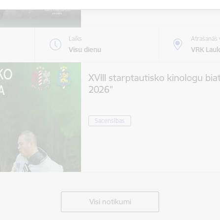
Laiks
Atrašanās 
Visu dienu
VRK Lauk
XVIII starptautisko kinologu bia
2026"
Sacensības
Visi notikumi