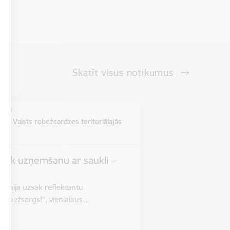
Skatīt visus notikumus
vieta
ē un Valsts robežsardzes teritoriālajās
s
zsāk uzņemšanu ar saukli –
”
 jūnija uzsāk reflektantu
 robežsargs!”, vienlaikus…