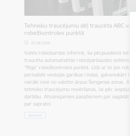
Tehnisku traucējumu dēļ traucēta ABC vārt
robežkontroles punktā
05.08.2026.
Valsts robežsardze informē, ka pēcpusdienā tehnis
traucēta automatizētās robežpārbaudes sistēmas (
“Rīga” robežkontroles punktā. Līdz ar to pie robež
periodiski veidojās garākas rindas, galvenokārt laikā
vairāki reisi no valstīm ārpus Šengenas zonas. Atbild
tehnisko traucējumu novēršanas, lai pēc iespējas ā
darbību. Atvainojamies pasažieriem par sagādātaj
par sapratni.
Jaunumi