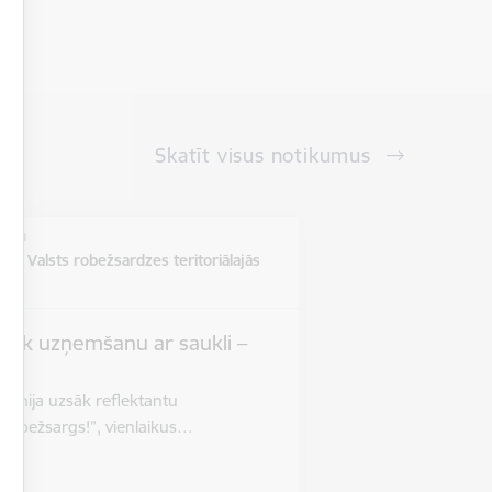
Skatīt visus notikumus
vieta
ē un Valsts robežsardzes teritoriālajās
s
zsāk uzņemšanu ar saukli –
”
 jūnija uzsāk reflektantu
 robežsargs!”, vienlaikus…