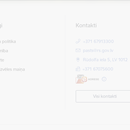
i
Kontakti
 politika
+371 67913300
E-pasts:
pasts@rs.gov.lv
mība
Rūdolfa iela 5, LV 1012
te
+371 67075600
izvēles maiņa
Visi kontakti