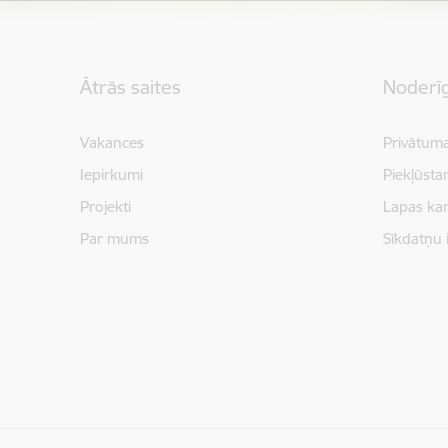
Kājene
Ātrās saites
Noderīg
Vakances
Privātuma
Iepirkumi
Piekļūsta
Projekti
Lapas kar
Par mums
Sīkdatņu 