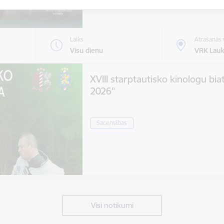
Laiks
Atrašanās 
Visu dienu
VRK Lauk
XVIII starptautisko kinologu bia
2026"
Sacensības
Visi notikumi