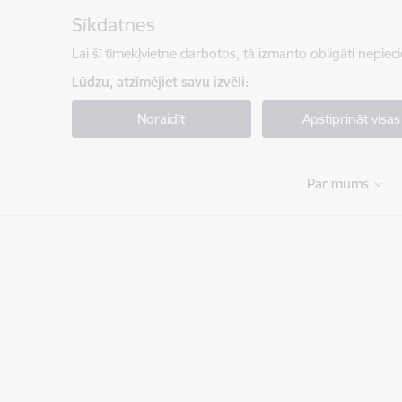
Pāriet uz lapas saturu
Sīkdatnes
Lai šī tīmekļvietne darbotos, tā izmanto obligāti nepiec
Lūdzu, atzīmējiet savu izvēli:
Noraidīt
Apstiprināt visas
Par mums
Valsts robežsardze