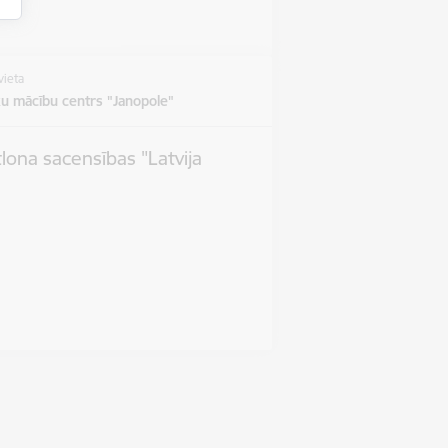
vieta
u mācību centrs "Janopole"
tlona sacensības "Latvija