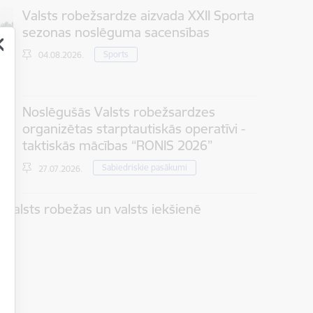
Valsts robežsardze aizvada XXII Sporta
sezonas noslēguma sacensības
Sports
04.08.2026.
Noslēgušās Valsts robežsardzes
organizētas starptautiskās operatīvi -
taktiskās mācības “RONIS 2026”
Sabiedriskie pasākumi
27.07.2026.
 valsts robežas un valsts iekšienē