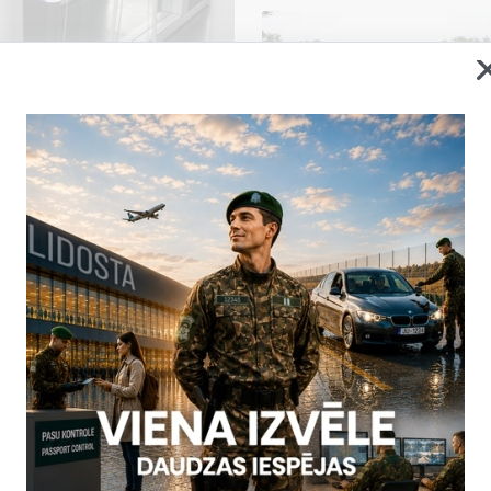
u darbība Lidostas “Rīga”
ku traucējumu dēļ tika
ABC vārtu) darbība Lidostas
kontroles ieceļošanas sektorā
, kad vienlaikus ielidoja
īgie speciālisti strādā pie
trāk atjaunotu sistēmas
2026. gada 5. augusts uz
ām neērtībām un pateicamies
Statistika
06.08.2026.