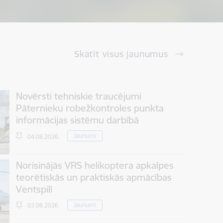
Skatīt visus jaunumus
Novērsti tehniskie traucējumi
Pāternieku robežkontroles punkta
informācijas sistēmu darbībā
Jaunumi
04.08.2026.
Norisinājās VRS helikoptera apkalpes
teorētiskās un praktiskās apmācības
Ventspilī
Jaunumi
03.08.2026.