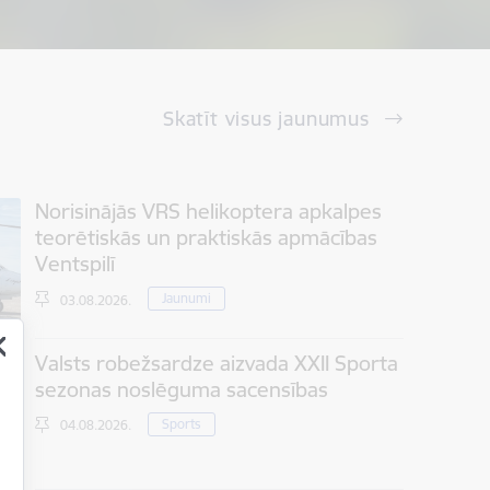
Skatīt visus jaunumus
Norisinājās VRS helikoptera apkalpes
teorētiskās un praktiskās apmācības
Ventspilī
Jaunumi
03.08.2026.
Valsts robežsardze aizvada XXII Sporta
sezonas noslēguma sacensības
Sports
04.08.2026.