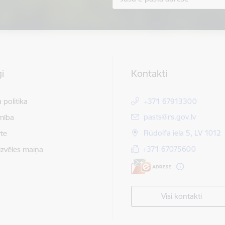
i
Kontakti
 politika
+371 67913300
E-pasts:
pasts@rs.gov.lv
mība
Rūdolfa iela 5, LV 1012
te
+371 67075600
izvēles maiņa
Visi kontakti