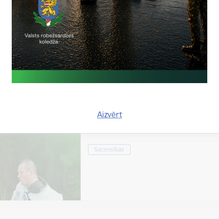
Laiks
Atrašanās 
Visu dienu
VRK Lauk
XVIII starptautisko kinologu bia
Aizvērt
2026"
Sacensības