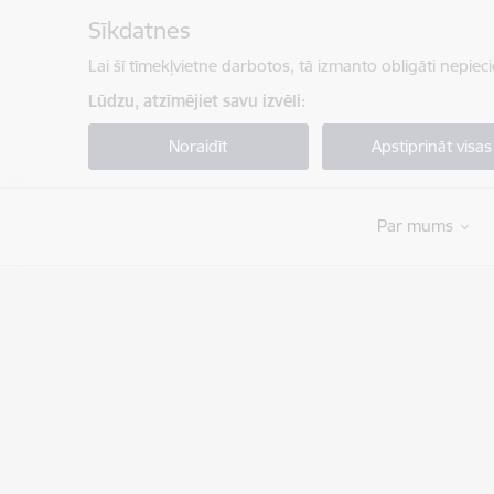
Pāriet uz lapas saturu
Sīkdatnes
Lai šī tīmekļvietne darbotos, tā izmanto obligāti nepiec
Lūdzu, atzīmējiet savu izvēli:
Noraidīt
Apstiprināt visas
Par mums
Valsts robežsardze