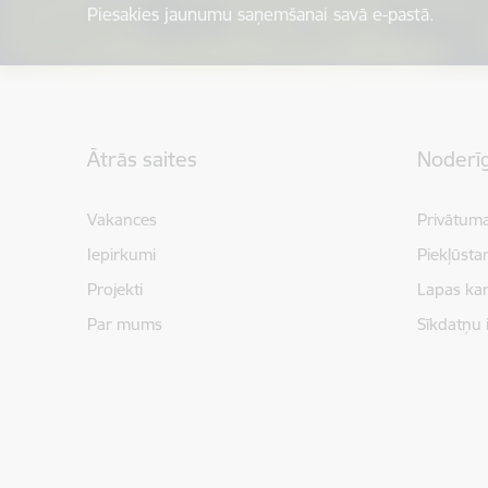
Piesakies jaunumu saņemšanai savā e-pastā.
Kājene
Ātrās saites
Noderīg
Vakances
Privātuma
Iepirkumi
Piekļūsta
Projekti
Lapas kar
Par mums
Sīkdatņu 