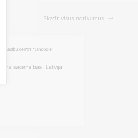
Skatīt visus notikumus
vieta
u mācību centrs "Janopole"
tlona sacensības "Latvija