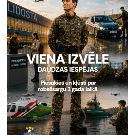
robežkontroles punkta
2026. gada 6. augusts uz
obežkontroles punkta
Statistika
07.08.2026.
roles veikšana ir pilnībā
iespēja veikt jaunas robežas
2026. gada 5. augusts uz
Statistika
06.08.2026.
Visi jaunumi