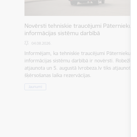
Novērsti tehniskie traucējumi Pāternieku 
informācijas sistēmu darbībā
04.08.2026.
Informējam, ka tehniskie traucējumi Pāternieku r
informācijas sistēmu darbībā ir novērsti. Robežkont
atjaunota un 5. augustā lvrobeza.lv tiks atjaunota 
šķērsošanas laika rezervācijas.
Jaunumi