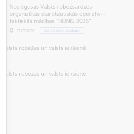
Noslēgušās Valsts robežsardzes
organizētas starptautiskās operatīvi -
taktiskās mācības “RONIS 2026”
Sabiedriskie pasākumi
27.07.2026.
 valsts robežas un valsts iekšienē
 valsts robežas un valsts iekšienē