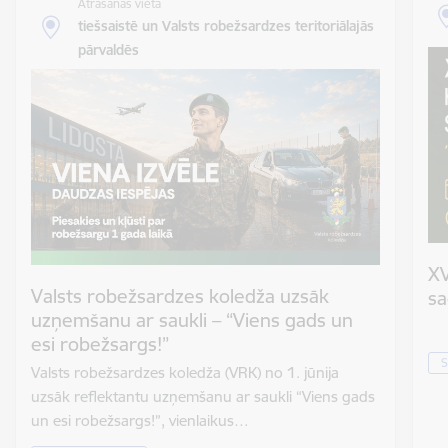
Atrašanās vieta
tiešsaistē un Valsts robežsardzes teritoriālajās
pārvaldēs
XV
Valsts robežsardzes koledža uzsāk
sa
uzņemšanu ar saukli – “Viens gads un
esi robežsargs!”
S
Valsts robežsardzes koledža (VRK) no 1. jūnija
uzsāk reflektantu uzņemšanu ar saukli “Viens gads
un esi robežsargs!”, vienlaikus…