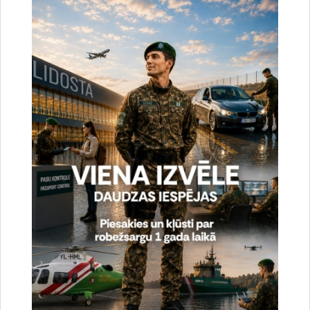
Noslēgušās Valsts robežsardzes organizētas
starptautiskās operatīvi - taktiskās mācības
“RONIS 2026”
27.07.2026.
Sabiedriskie pasākumi
2026. gada 6. augusts uz valsts robežas un
valsts iekšienē
07.08.2026.
Statistika
2026. gada 5. augusts uz valsts robežas un