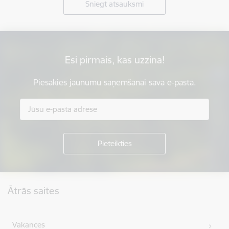
Sniegt atsauksmi
Esi pirmais, kas uzzina!
Piesakies jaunumu saņemšanai savā e-pastā.
Kājene
Ātrās saites
Vakances