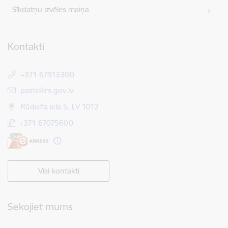
Sīkdatņu izvēles maiņa
Kontakti
+371 67913300
E-pasts:
pasts@rs.gov.lv
Rūdolfa iela 5, LV 1012
+371 67075600
Visi kontakti
Sekojiet mums