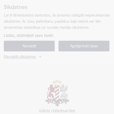
Pāriet uz lapas saturu
Sīkdatnes
Spied
lai meklētu
Enter
Lai šī tīmekļvietne darbotos, tā izmanto obligāti nepieciešamās
sīkdatnes. Ar Jūsu piekrišanu papildus šajā vietnē var tikt
izmantotas statistikas un sociālo mediju sīkdatnes.
Lūdzu, atzīmējiet savu izvēli:
Noraidīt
Apstiprināt visas
Pārvaldīt sīkdatnes
Valsts robežsardze