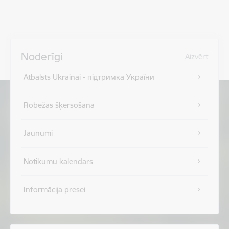
Noderīgi
Aizvērt
Atbalsts Ukrainai - підтримка України
Robežas šķērsošana
Jaunumi
Notikumu kalendārs
Informācija presei