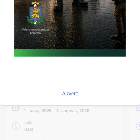
valsts iekšienē
06.08.2026.
Statistika
Visi jaunumi
Notikumu
Skatīt visus notikumus
kalendārs
Aizvērt
Datums
1. jūnijs, 2026 – 7. augusts, 2026
Laiks
0.00