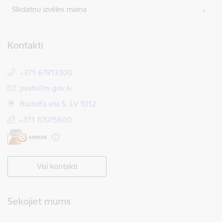
Sīkdatņu izvēles maiņa
Kontakti
+371 67913300
E-pasts:
pasts@rs.gov.lv
Rūdolfa iela 5, LV 1012
+371 67075600
Visi kontakti
Sekojiet mums