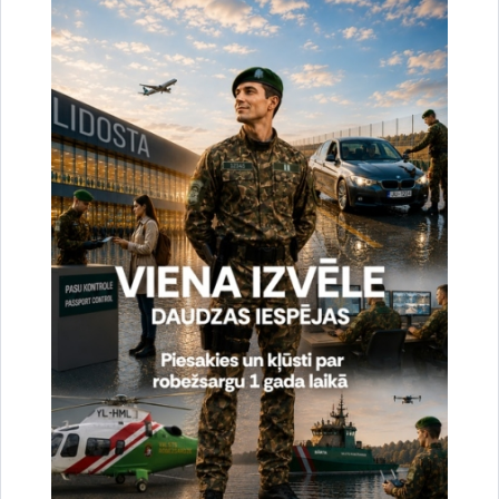
Noslēgušās Valsts robežsardzes organizētas
starptautiskās operatīvi - taktiskās mācības
“RONIS 2026”
27.07.2026.
Sabiedriskie pasākumi
2026. gada 6. augusts uz valsts robežas un
valsts iekšienē
07.08.2026.
Statistika
2026. gada 5. augusts uz valsts robežas un