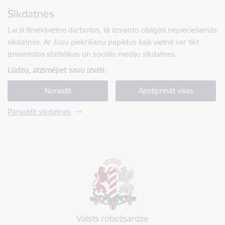
Pāriet uz lapas saturu
Sīkdatnes
Spied
lai meklētu
Enter
Lai šī tīmekļvietne darbotos, tā izmanto obligāti nepieciešamās
sīkdatnes. Ar Jūsu piekrišanu papildus šajā vietnē var tikt
izmantotas statistikas un sociālo mediju sīkdatnes.
Lūdzu, atzīmējiet savu izvēli:
Noraidīt
Apstiprināt visas
Pārvaldīt sīkdatnes
Valsts robežsardze