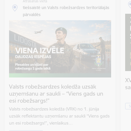
Atrašanās vieta
tiešsaistē un Valsts robežsardzes teritoriālajās
pārvaldēs
XV
Valsts robežsardzes koledža uzsāk
sa
uzņemšanu ar saukli – “Viens gads un
esi robežsargs!”
S
Valsts robežsardzes koledža (VRK) no 1. jūnija
uzsāk reflektantu uzņemšanu ar saukli “Viens gads
un esi robežsargs!”, vienlaikus…