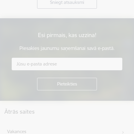
Sniegt atsauksmi
Esi pirmais, kas uzzina!
Piesakies jaunumu saņemšanai savā e-pastā.
Kājene
Ātrās saites
Vakances