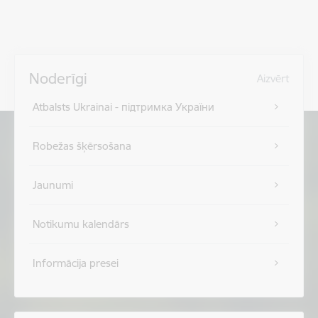
Noderīgi
Aizvērt
Atbalsts Ukrainai - підтримка України
Robežas šķērsošana
Jaunumi
Notikumu kalendārs
Informācija presei