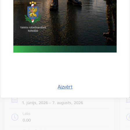
valsts iekšienē
06.08.2026.
Statistika
Visi jaunumi
Notikumu
Skatīt visus notikumus
kalendārs
Aizvērt
Datums
1. jūnijs, 2026 – 7. augusts, 2026
Laiks
0.00