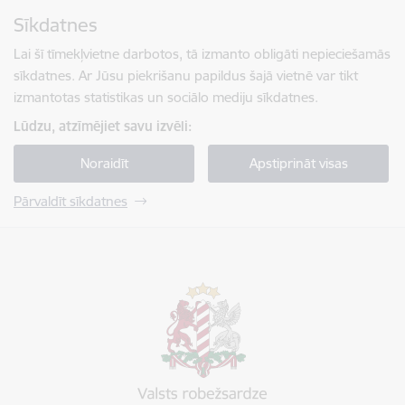
Pāriet uz lapas saturu
Sīkdatnes
Spied
lai meklētu
Enter
Lai šī tīmekļvietne darbotos, tā izmanto obligāti nepieciešamās
sīkdatnes. Ar Jūsu piekrišanu papildus šajā vietnē var tikt
izmantotas statistikas un sociālo mediju sīkdatnes.
Lūdzu, atzīmējiet savu izvēli:
Noraidīt
Apstiprināt visas
Pārvaldīt sīkdatnes
Valsts robežsardze