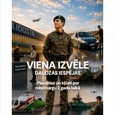
Noslēgušās Valsts robežsardzes organizētas
starptautiskās operatīvi - taktiskās mācības
“RONIS 2026”
27.07.2026.
Sabiedriskie pasākumi
2026. gada 6. augusts uz valsts robežas un
valsts iekšienē
07.08.2026.
Statistika
2026. gada 5. augusts uz valsts robežas un