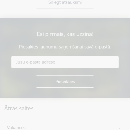
Sniegt atsauksmi
Esi pirmais, kas uzzina!
Piesakies jaunumu saņemšanai savā e-pastā.
Kājene
Ātrās saites
Vakances