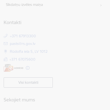
Sīkdatņu izvēles maiņa
Kontakti
+371 67913300
E-pasts:
pasts@rs.gov.lv
Rūdolfa iela 5, LV 1012
+371 67075600
Visi kontakti
Sekojiet mums