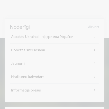
Noderīgi
Aizvērt
Atbalsts Ukrainai - підтримка України
Robežas šķērsošana
Jaunumi
Notikumu kalendārs
Informācija presei