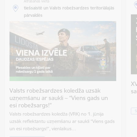
Atrašanās vieta
tiešsaistē un Valsts robežsardzes teritoriālajās
pārvaldēs
XV
Valsts robežsardzes koledža uzsāk
sa
uzņemšanu ar saukli – “Viens gads un
esi robežsargs!”
S
Valsts robežsardzes koledža (VRK) no 1. jūnija
uzsāk reflektantu uzņemšanu ar saukli “Viens gads
un esi robežsargs!”, vienlaikus…