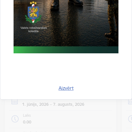
valsts iekšienē
06.08.2026.
Statistika
Visi jaunumi
Notikumu
Skatīt visus notikumus
kalendārs
Aizvērt
Datums
1. jūnijs, 2026 – 7. augusts, 2026
Laiks
0.00