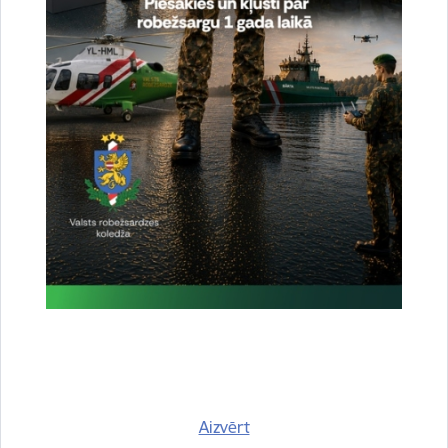
Noslēgušās Valsts robežsardzes organizētas
starptautiskās operatīvi - taktiskās mācības
“RONIS 2026”
27.07.2026.
Sabiedriskie pasākumi
2026. gada 9. augusts uz valsts robežas un
valsts iekšienē
10.08.2026.
Statistika
Aizvērt