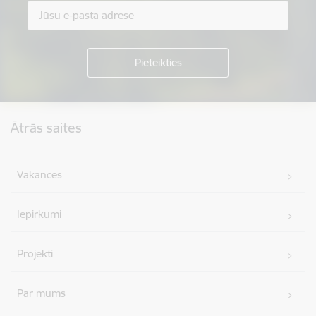
Kājene
Ātrās saites
Vakances
Iepirkumi
Projekti
Par mums