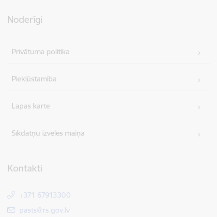
Noderīgi
Privātuma politika
Piekļūstamība
Lapas karte
Sīkdatņu izvēles maiņa
Kontakti
+371 67913300
E-pasts:
pasts@rs.gov.lv