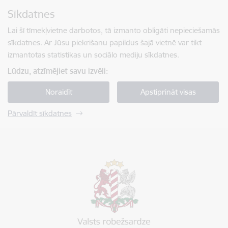
Pāriet uz lapas saturu
Sīkdatnes
Spied
lai meklētu
Enter
Lai šī tīmekļvietne darbotos, tā izmanto obligāti nepieciešamās
sīkdatnes. Ar Jūsu piekrišanu papildus šajā vietnē var tikt
izmantotas statistikas un sociālo mediju sīkdatnes.
Lūdzu, atzīmējiet savu izvēli:
Noraidīt
Apstiprināt visas
Pārvaldīt sīkdatnes
Valsts robežsardze