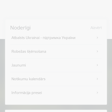
Noderīgi
Aizvērt
Atbalsts Ukrainai - підтримка України
Robežas šķērsošana
Jaunumi
Notikumu kalendārs
Informācija presei