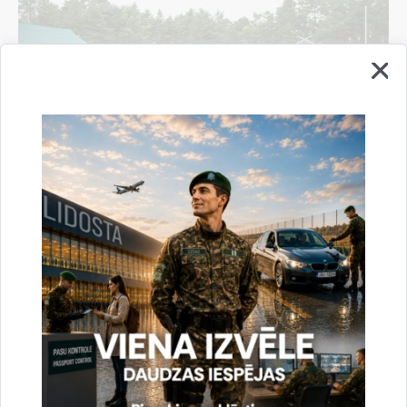
Valsts robežsardze aizvada XXII Sporta sezonas
noslēguma sacensības
04.08.2026.
Sports