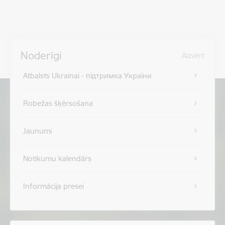
Noderīgi
Aizvērt
Atbalsts Ukrainai - підтримка України
Robežas šķērsošana
Jaunumi
Notikumu kalendārs
Informācija presei