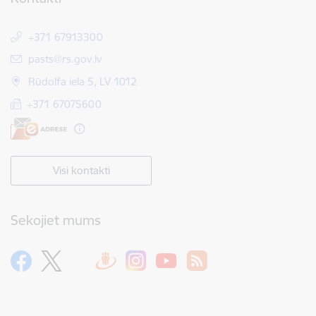
+371 67913300
E-pasts:
pasts@rs.gov.lv
Rūdolfa iela 5, LV 1012
+371 67075600
Visi kontakti
Sekojiet mums