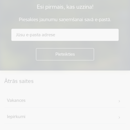
Esi pirmais, kas uzzina!
Piesakies jaunumu saņemšanai savā e-pastā.
Kājene
Ātrās saites
Vakances
Iepirkumi