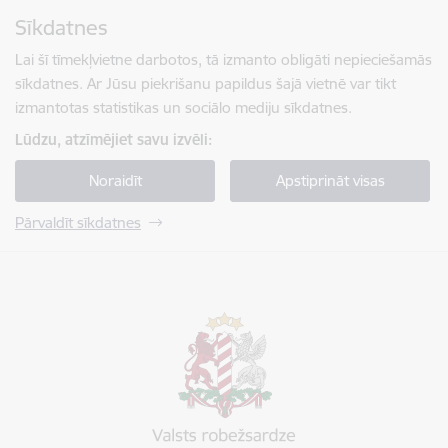
Pāriet uz lapas saturu
Sīkdatnes
Spied
lai meklētu
Enter
Lai šī tīmekļvietne darbotos, tā izmanto obligāti nepieciešamās
sīkdatnes. Ar Jūsu piekrišanu papildus šajā vietnē var tikt
izmantotas statistikas un sociālo mediju sīkdatnes.
Lūdzu, atzīmējiet savu izvēli:
Noraidīt
Apstiprināt visas
Pārvaldīt sīkdatnes
Valsts robežsardze