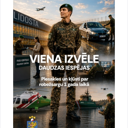
Noslēgušās Valsts robežsardzes organizētas
starptautiskās operatīvi - taktiskās mācības
“RONIS 2026”
27.07.2026.
Sabiedriskie pasākumi
2026. gada 9. augusts uz valsts robežas un
valsts iekšienē
10.08.2026.
Statistika
2026. gada 8. augusts uz valsts robežas un