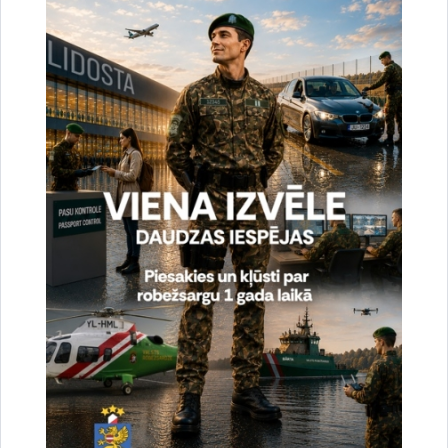
Noslēgušās Valsts robežsardzes organizētas
starptautiskās operatīvi - taktiskās mācības
“RONIS 2026”
27.07.2026.
Sabiedriskie pasākumi
2026. gada 6. augusts uz valsts robežas un
valsts iekšienē
07.08.2026.
Statistika
2026. gada 5. augusts uz valsts robežas un