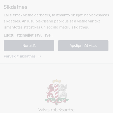
Pāriet uz lapas saturu
Sīkdatnes
Spied
lai meklētu
Enter
Lai šī tīmekļvietne darbotos, tā izmanto obligāti nepieciešamās
sīkdatnes. Ar Jūsu piekrišanu papildus šajā vietnē var tikt
izmantotas statistikas un sociālo mediju sīkdatnes.
Lūdzu, atzīmējiet savu izvēli:
Noraidīt
Apstiprināt visas
Pārvaldīt sīkdatnes
Valsts robežsardze