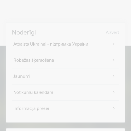
Noderīgi
Aizvērt
Atbalsts Ukrainai - підтримка України
Robežas šķērsošana
Jaunumi
Notikumu kalendārs
Informācija presei