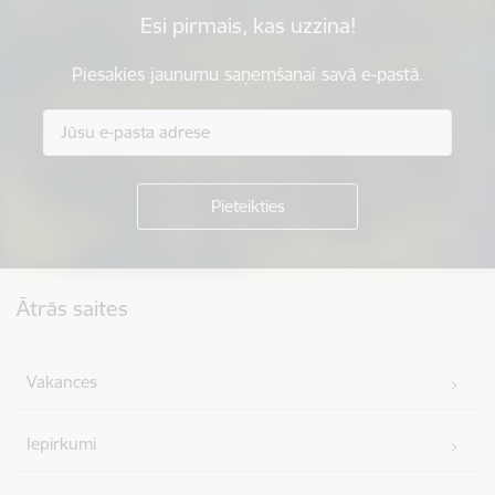
Esi pirmais, kas uzzina!
Piesakies jaunumu saņemšanai savā e-pastā.
Kājene
Ātrās saites
Vakances
Iepirkumi