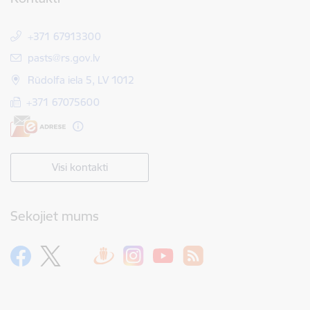
+371 67913300
E-pasts:
pasts@rs.gov.lv
Rūdolfa iela 5, LV 1012
+371 67075600
Visi kontakti
Sekojiet mums