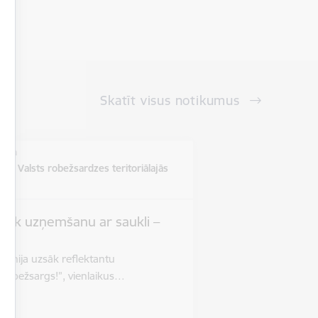
Skatīt visus notikumus
vieta
ē un Valsts robežsardzes teritoriālajās
s
zsāk uzņemšanu ar saukli –
”
 jūnija uzsāk reflektantu
 robežsargs!”, vienlaikus…