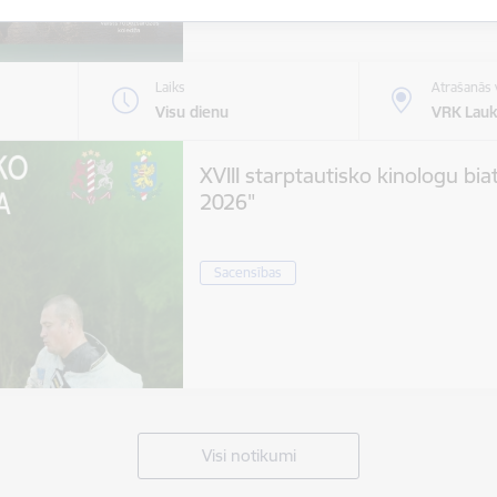
Laiks
Atrašanās 
Visu dienu
VRK Lauk
XVIII starptautisko kinologu bia
2026"
Sacensības
Visi notikumi