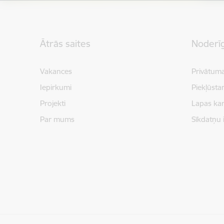
Kājene
Ātrās saites
Noderīg
Vakances
Privātuma
Iepirkumi
Piekļūsta
Projekti
Lapas kar
Par mums
Sīkdatņu 