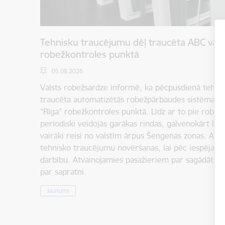
Tehnisku traucējumu dēļ traucēta ABC vārt
robežkontroles punktā
05.08.2026.
Valsts robežsardze informē, ka pēcpusdienā tehnis
traucēta automatizētās robežpārbaudes sistēmas (
“Rīga” robežkontroles punktā. Līdz ar to pie robež
periodiski veidojās garākas rindas, galvenokārt laikā
vairāki reisi no valstīm ārpus Šengenas zonas. Atbild
tehnisko traucējumu novēršanas, lai pēc iespējas ā
darbību. Atvainojamies pasažieriem par sagādātaj
par sapratni.
Jaunumi