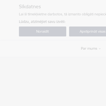
Pāriet uz lapas saturu
Sīkdatnes
Lai šī tīmekļvietne darbotos, tā izmanto obligāti nepiec
Lūdzu, atzīmējiet savu izvēli:
Noraidīt
Apstiprināt visas
Par mums
Valsts robežsardze