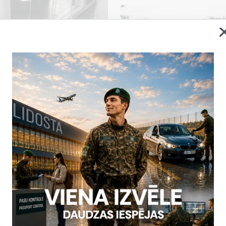
u darbība Lidostas “Rīga”
ku traucējumu dēļ tika
ABC vārtu) darbība Lidostas
kontroles ieceļošanas sektorā
, kad vienlaikus ielidoja
īgie speciālisti strādā pie
trāk atjaunotu sistēmas
2026. gada 5. augusts uz
ām neērtībām un pateicamies
Statistika
06.08.2026.