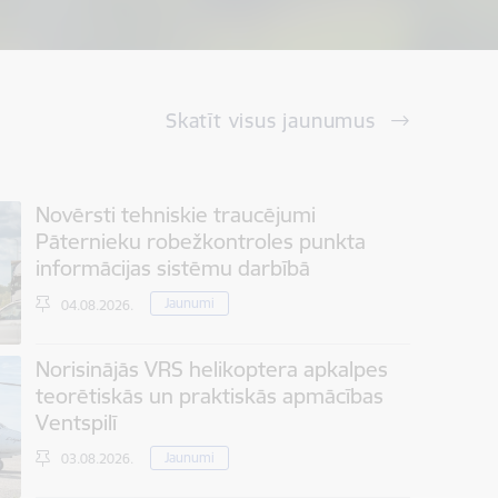
Skatīt visus jaunumus
Novērsti tehniskie traucējumi
Pāternieku robežkontroles punkta
informācijas sistēmu darbībā
Jaunumi
04.08.2026.
Norisinājās VRS helikoptera apkalpes
teorētiskās un praktiskās apmācības
Ventspilī
Jaunumi
03.08.2026.