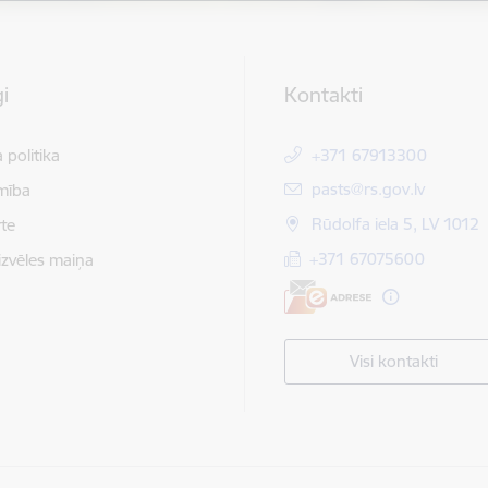
i
Kontakti
 politika
+371 67913300
E-pasts:
pasts@rs.gov.lv
mība
Rūdolfa iela 5, LV 1012
te
+371 67075600
izvēles maiņa
Visi kontakti