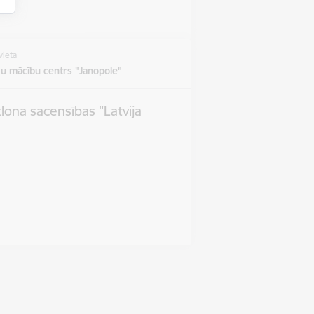
vieta
u mācību centrs "Janopole"
tlona sacensības "Latvija