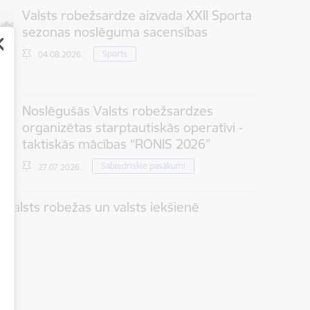
Valsts robežsardze aizvada XXII Sporta
sezonas noslēguma sacensības
Sports
04.08.2026.
Noslēgušās Valsts robežsardzes
organizētas starptautiskās operatīvi -
taktiskās mācības “RONIS 2026”
Sabiedriskie pasākumi
27.07.2026.
 valsts robežas un valsts iekšienē