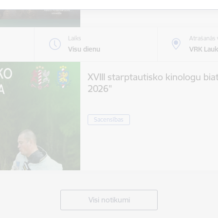
Laiks
Atrašanās 
Visu dienu
VRK Lauk
XVIII starptautisko kinologu bia
2026"
Sacensības
Visi notikumi