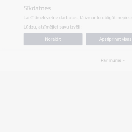
Pāriet uz lapas saturu
Sīkdatnes
Lai šī tīmekļvietne darbotos, tā izmanto obligāti nepiec
Lūdzu, atzīmējiet savu izvēli:
Noraidīt
Apstiprināt visas
Par mums
Valsts robežsardze