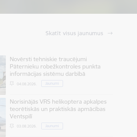
Skatīt visus jaunumus
Novērsti tehniskie traucējumi
Pāternieku robežkontroles punkta
informācijas sistēmu darbībā
Jaunumi
04.08.2026.
Norisinājās VRS helikoptera apkalpes
teorētiskās un praktiskās apmācības
Ventspilī
Jaunumi
03.08.2026.