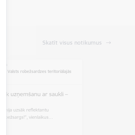
Skatīt visus notikumus
vieta
ē un Valsts robežsardzes teritoriālajās
s
zsāk uzņemšanu ar saukli –
”
 jūnija uzsāk reflektantu
 robežsargs!”, vienlaikus…