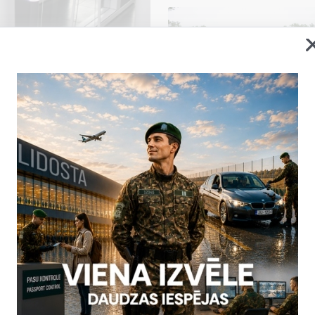
u darbība Lidostas “Rīga”
ku traucējumu dēļ tika
ABC vārtu) darbība Lidostas
kontroles ieceļošanas sektorā
, kad vienlaikus ielidoja
īgie speciālisti strādā pie
trāk atjaunotu sistēmas
2026. gada 5. augusts uz
ām neērtībām un pateicamies
Statistika
06.08.2026.