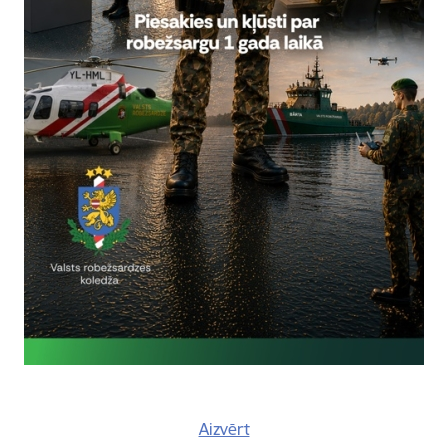
Visi jaunumi
Atrašanās 
Laiks
tiešsaist
ts, 2026
0.00
pārvaldē
Valsts robežsardzes koledža u
“Viens gads un esi robežsargs!
Valsts robežsardzes koledža (VRK) no 1.
uzņemšanu ar saukli “Viens gads un esi
Uzņemšana VRK
Aizvērt