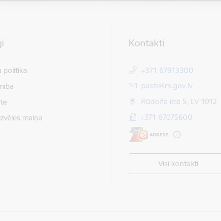
i
Kontakti
 politika
+371 67913300
E-pasts:
pasts@rs.gov.lv
mība
Rūdolfa iela 5, LV 1012
te
+371 67075600
izvēles maiņa
Visi kontakti