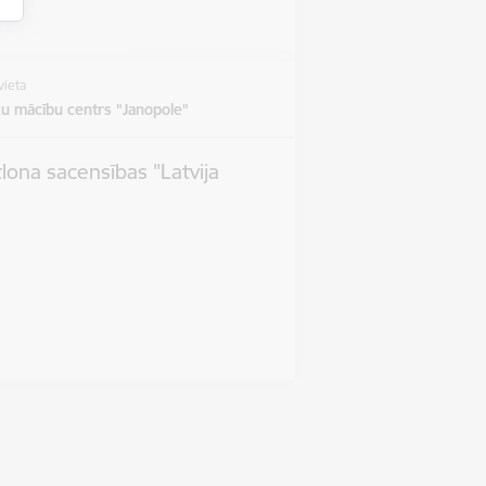
vieta
u mācību centrs "Janopole"
tlona sacensības "Latvija