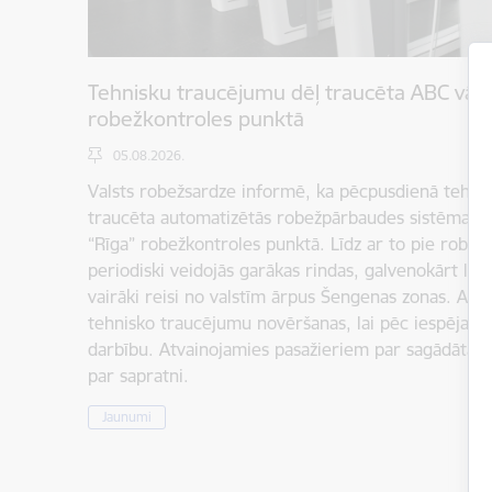
Tehnisku traucējumu dēļ traucēta ABC vārt
robežkontroles punktā
05.08.2026.
Valsts robežsardze informē, ka pēcpusdienā tehnis
traucēta automatizētās robežpārbaudes sistēmas (
“Rīga” robežkontroles punktā. Līdz ar to pie robež
periodiski veidojās garākas rindas, galvenokārt laikā
vairāki reisi no valstīm ārpus Šengenas zonas. Atbild
tehnisko traucējumu novēršanas, lai pēc iespējas ā
darbību. Atvainojamies pasažieriem par sagādātaj
par sapratni.
Jaunumi