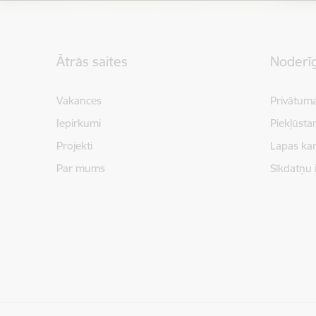
Kājene
Ātrās saites
Noderīg
Vakances
Privātuma
Iepirkumi
Piekļūsta
Projekti
Lapas kar
Par mums
Sīkdatņu 