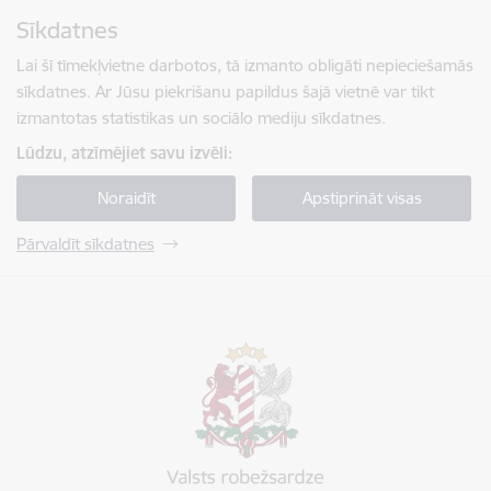
Pāriet uz lapas saturu
Sīkdatnes
Spied
lai meklētu
Enter
Lai šī tīmekļvietne darbotos, tā izmanto obligāti nepieciešamās
sīkdatnes. Ar Jūsu piekrišanu papildus šajā vietnē var tikt
izmantotas statistikas un sociālo mediju sīkdatnes.
Lūdzu, atzīmējiet savu izvēli:
Noraidīt
Apstiprināt visas
Pārvaldīt sīkdatnes
Valsts robežsardze