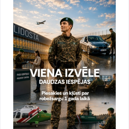
Noslēgušās Valsts robežsardzes organizētas
starptautiskās operatīvi - taktiskās mācības
“RONIS 2026”
27.07.2026.
Sabiedriskie pasākumi
2026. gada 6. augusts uz valsts robežas un
valsts iekšienē
07.08.2026.
Statistika
2026. gada 5. augusts uz valsts robežas un