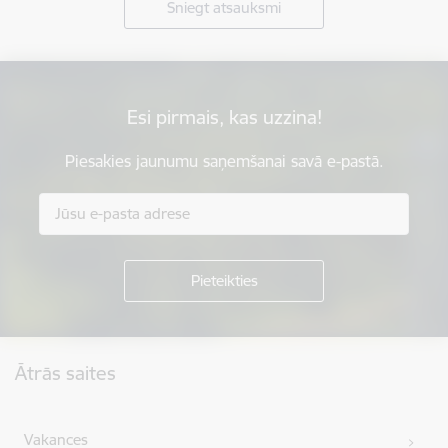
Sniegt atsauksmi
Esi pirmais, kas uzzina!
Piesakies jaunumu saņemšanai savā e-pastā.
Kājene
Ātrās saites
Vakances