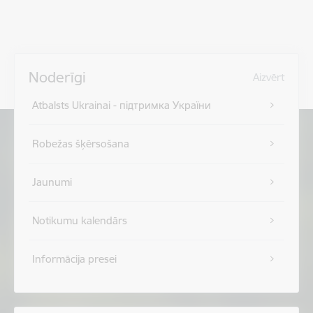
Noderīgi
Aizvērt
Atbalsts Ukrainai - підтримка України
Robežas šķērsošana
Jaunumi
Notikumu kalendārs
Informācija presei