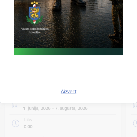
valsts iekšienē
06.08.2026.
Statistika
Visi jaunumi
Notikumu
Skatīt visus notikumus
kalendārs
Aizvērt
Datums
1. jūnijs, 2026 – 7. augusts, 2026
Laiks
0.00