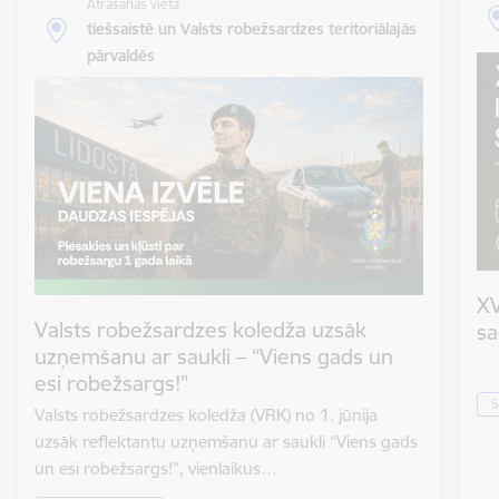
Atrašanās vieta
tiešsaistē un Valsts robežsardzes teritoriālajās
pārvaldēs
XV
Valsts robežsardzes koledža uzsāk
sa
uzņemšanu ar saukli – “Viens gads un
esi robežsargs!”
S
Valsts robežsardzes koledža (VRK) no 1. jūnija
uzsāk reflektantu uzņemšanu ar saukli “Viens gads
un esi robežsargs!”, vienlaikus…