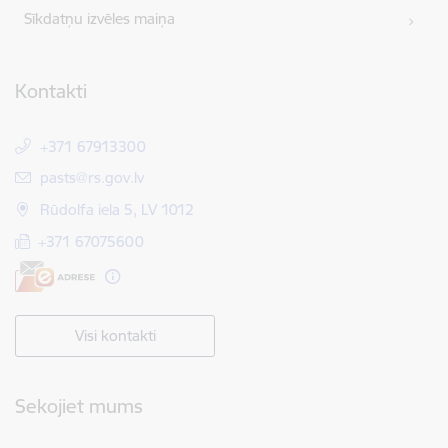
Sīkdatņu izvēles maiņa
Kontakti
+371 67913300
E-pasts:
pasts@rs.gov.lv
Rūdolfa iela 5, LV 1012
+371 67075600
Visi kontakti
Sekojiet mums