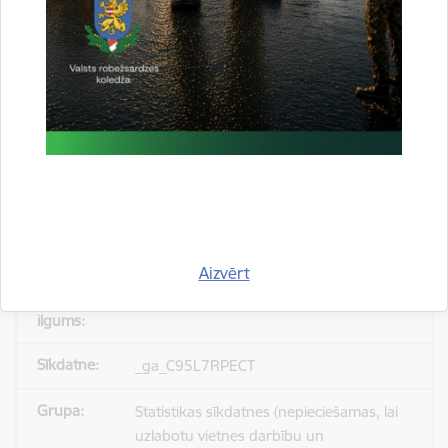
_gid
Statistikas sīkdatnes (nepieciešamas, lai
uzlabotu vietnes darbību un
pakalpojumus)
Reģistrē unikālu ID, kas tiek izmantots
statistisko datu iegūšanai par to, kā
apmeklētājs izmanto vietni.
Aizvērt
24 stundas
_ga_C95L7RPECT
Statistikas sīkdatnes (nepieciešamas, lai
uzlabotu vietnes darbību un