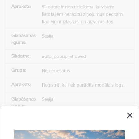
Sīkdatne ir nepieciešama, lai visiem
lietotājiem nerādītu ziņojumus pēc tam,
kad viņi ir izlasījuši un aizvēruši tos.
Sesija
auto_popup_showed
Nepieciešams
Reģistrē, ka tiek parādīts modālais logs.
Sesija
_ga
Statistikas sīkdatnes (nepieciešamas, lai