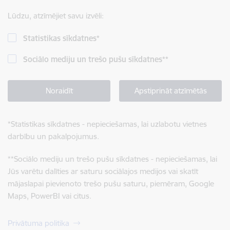
Lūdzu, atzīmējiet savu izvēli:
Statistikas sīkdatnes
*
Sociālo mediju un trešo pušu sīkdatnes
**
Noraidīt
Apstiprināt atzīmētās
*
Statistikas sīkdatnes - nepieciešamas, lai uzlabotu vietnes
darbību un pakalpojumus.
**
Sociālo mediju un trešo pušu sīkdatnes - nepieciešamas, lai
Jūs varētu dalīties ar saturu sociālajos medijos vai skatīt
mājaslapai pievienoto trešo pušu saturu, piemēram, Google
Maps, PowerBI vai citus.
Privātuma politika