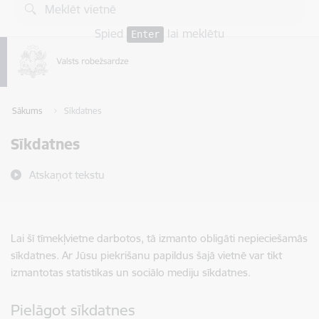
Pāriet uz lapas saturu
Spied
lai meklētu
Enter
Sākums
Sīkdatnes
Sīkdatnes
Atskaņot tekstu
Lai šī tīmekļvietne darbotos, tā izmanto obligāti nepieciešamās
sīkdatnes. Ar Jūsu piekrišanu papildus šajā vietnē var tikt
izmantotas statistikas un sociālo mediju sīkdatnes.
Pielāgot sīkdatnes