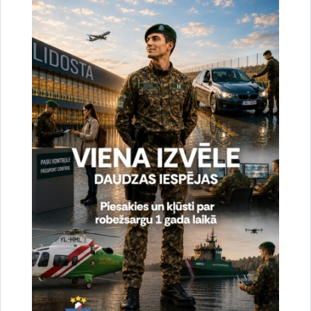
uzlabotu vietnes darbību un
pakalpojumus)
Reģistrē unikālu ID, kas tiek izmantots
statistisko datu iegūšanai par to, kā
apmeklētājs izmanto vietni.
2 gadi
_gat
Statistikas sīkdatnes (nepieciešamas, lai
uzlabotu vietnes darbību un
pakalpojumus)
Izmanto Google Analytics, lai samazinātu
pieprasījuma līmeni.
1 minūte