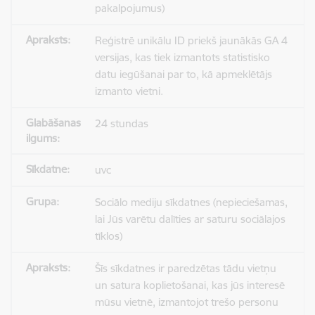
pakalpojumus)
Reģistrē unikālu ID priekš jaunākās GA 4
versijas, kas tiek izmantots statistisko
datu iegūšanai par to, kā apmeklētājs
izmanto vietni.
24 stundas
uvc
Sociālo mediju sīkdatnes (nepieciešamas,
lai Jūs varētu dalīties ar saturu sociālajos
tīklos)
Šīs sīkdatnes ir paredzētas tādu vietņu
un satura koplietošanai, kas jūs interesē
mūsu vietnē, izmantojot trešo personu