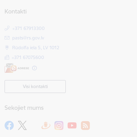
Kontakti
+371 67913300
E-pasts:
pasts@rs.gov.lv
Rūdolfa iela 5, LV 1012
+371 67075600
Visi kontakti
Sekojiet mums