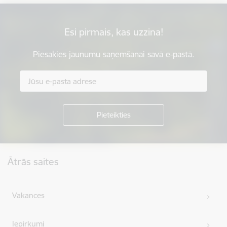
Esi pirmais, kas uzzina!
Piesakies jaunumu saņemšanai savā e-pastā.
Kājene
Ātrās saites
Vakances
Iepirkumi