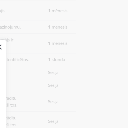
jis.
1 mēnesis
 paziņojumu.
1 mēnesis
otājs ir
1 mēnesis
 autentificētos.
1 stunda
kļa.
Sesija
Sesija
 nerādītu
Sesija
ēruši tos.
 nerādītu
Sesija
ēruši tos.