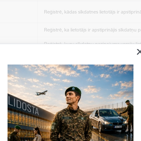
Reģistrē, kādas sīkdatnes lietotājs ir apstiprinā
Reģistrē, ka lietotājs ir apstiprinājis sīkdatņu
Reģistrē, kuru sīkdatņu paziņojuma versiju liet
apstiprinājis.
Nepieciešams tikai satura administratoriem, lai
Sesijas uzturēšana no slodzes dalīšanas viedo
Drošības politikas sesija.
Sīkdatne ir nepieciešama, lai visiem lietotājiem
ziņojumus pēc tam, kad viņi ir izlasījuši un aizv
Sīkdatne ir nepieciešama, lai visiem lietotājiem
ziņojumus pēc tam, kad viņi ir izlasījuši un aizv