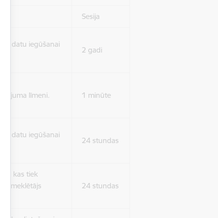
Sesija
isko datu iegūšanai
2 gadi
rasījuma līmeni.
1 minūte
isko datu iegūšanai
24 stundas
as, kas tiek
ā apmeklētājs
24 stundas