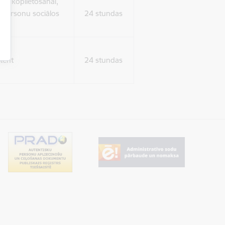
ura koplietošanai,
o personu sociālos
24 stundas
tent
24 stundas