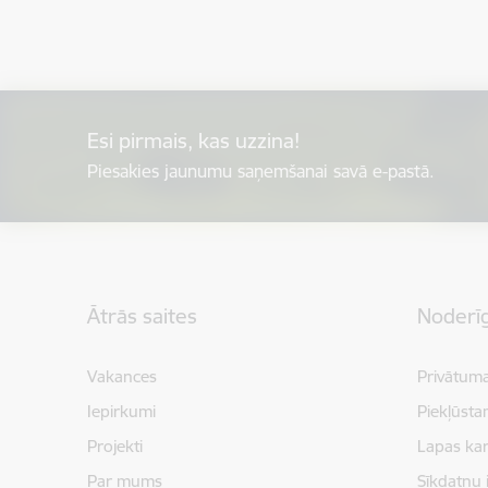
Esi pirmais, kas uzzina!
Piesakies jaunumu saņemšanai savā e-pastā.
Kājene
Ātrās saites
Noderīg
Vakances
Privātuma
Iepirkumi
Piekļūsta
Projekti
Lapas kar
Par mums
Sīkdatņu 