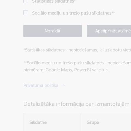
Statistikas sīkdatnes
*
Sociālo mediju un trešo pušu sīkdatnes
**
Noraidīt
Apstiprināt atzīmē
*
Statistikas sīkdatnes - nepieciešamas, lai uzlabotu v
**
Sociālo mediju un trešo pušu sīkdatnes - nepieciešamas
piemēram, Google Maps, PowerBI vai citus.
Privātuma politika
Detalizētāka informācija par izmantotajām
Sīkdatne
Grupa