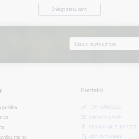
Sniegt atsauksmi
i
Kontakti
 politika
+371 67913300
E-pasts:
pasts@rs.gov.lv
mība
Rūdolfa iela 5, LV 1012
te
+371 67075600
izvēles maiņa