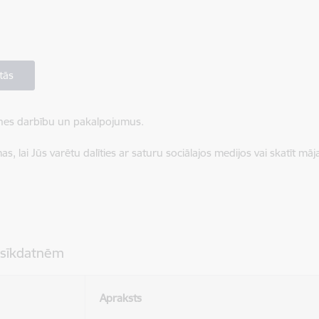
tās
ietnes darbību un pakalpojumus.
, lai Jūs varētu dalīties ar saturu sociālajos medijos vai skatīt mā
 sīkdatnēm
Apraksts