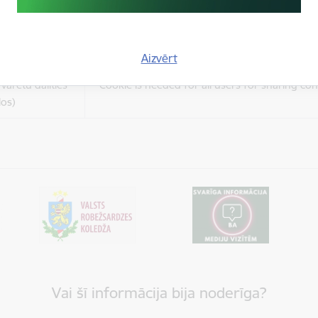
es
Šīs sīkdatnes ir paredzētas tādu vietņu un sat
varētu dalīties
kas jūs interesē mūsu vietnē, izmantojot treš
los)
tīklus vai citas vietnes.
Aizvērt
es
varētu dalīties
Cookie is needed for all users for sharing con
los)
Vai šī informācija bija noderīga?