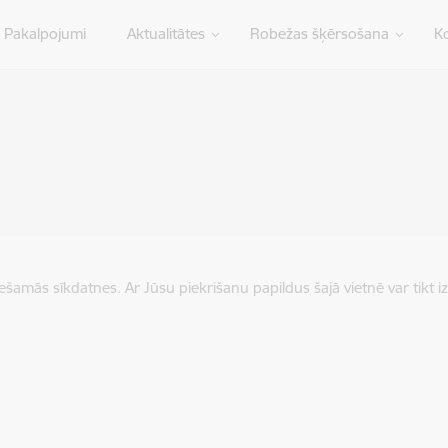
Pakalpojumi
Aktualitātes
Robežas šķērsošana
Ko
iešamās sīkdatnes. Ar Jūsu piekrišanu papildus šajā vietnē var tikt i