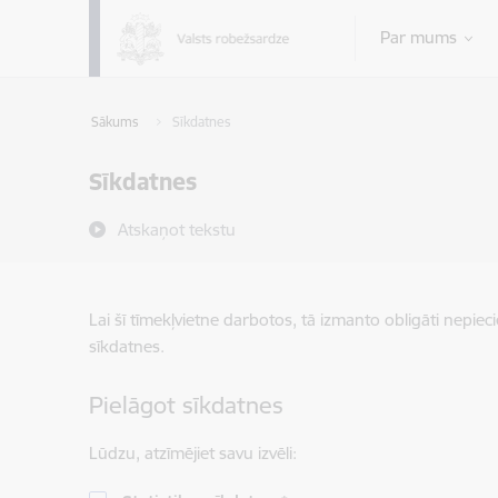
Pāriet uz lapas saturu
Par mums
Sākums
Sīkdatnes
Sīkdatnes
Atskaņot tekstu
Lai šī tīmekļvietne darbotos, tā izmanto obligāti nepiec
sīkdatnes.
Pielāgot sīkdatnes
Lūdzu, atzīmējiet savu izvēli: