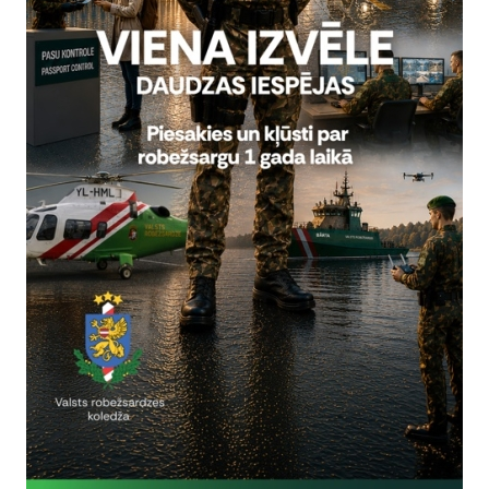
Reģistrē, ka tiek parādīts modālais logs.
nepieciešamas,
Reģistrē unikālu ID, kas tiek izmantots statist
arbību un
par to, kā apmeklētājs izmanto vietni.
nepieciešamas,
arbību un
Izmanto Google Analytics, lai samazinātu piep
nepieciešamas,
Reģistrē unikālu ID, kas tiek izmantots statist
arbību un
par to, kā apmeklētājs izmanto vietni.
nepieciešamas,
Reģistrē unikālu ID priekš jaunākās GA 4 versij
arbību un
izmantots statistisko datu iegūšanai par to, k
izmanto vietni.