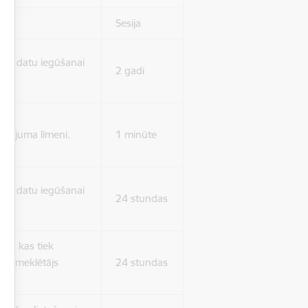
Sesija
isko datu iegūšanai
2 gadi
rasījuma līmeni.
1 minūte
isko datu iegūšanai
24 stundas
as, kas tiek
ā apmeklētājs
24 stundas