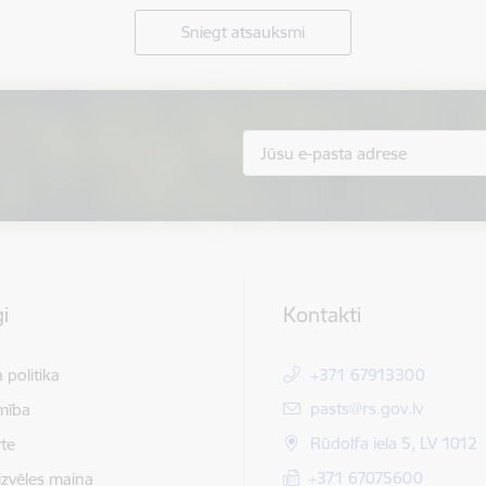
Sniegt atsauksmi
i
Kontakti
 politika
+371 67913300
E-pasts:
pasts@rs.gov.lv
mība
Rūdolfa iela 5, LV 1012
te
+371 67075600
izvēles maiņa