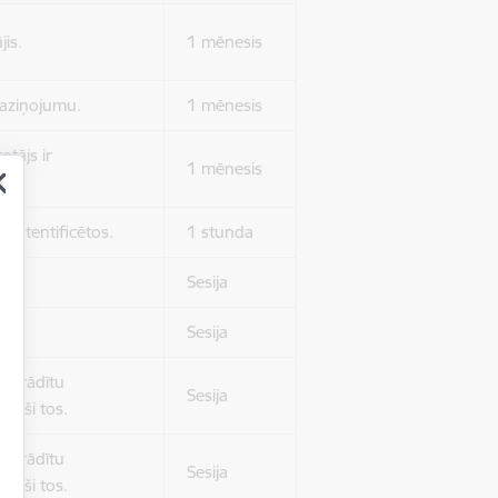
jis.
1 mēnesis
 paziņojumu.
1 mēnesis
otājs ir
1 mēnesis
 autentificētos.
1 stunda
kļa.
Sesija
Sesija
 nerādītu
Sesija
ēruši tos.
 nerādītu
Sesija
ēruši tos.