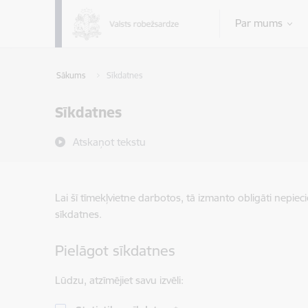
Pāriet uz lapas saturu
Par mums
Sākums
Sīkdatnes
Sīkdatnes
Atskaņot tekstu
Lai šī tīmekļvietne darbotos, tā izmanto obligāti nepiec
sīkdatnes.
Pielāgot sīkdatnes
Lūdzu, atzīmējiet savu izvēli: