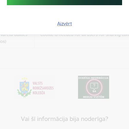
es
Šīs sīkdatnes ir paredzētas tādu vietņu un sat
varētu dalīties
kas jūs interesē mūsu vietnē, izmantojot treš
los)
tīklus vai citas vietnes.
Aizvērt
es
varētu dalīties
Cookie is needed for all users for sharing con
los)
Vai šī informācija bija noderīga?