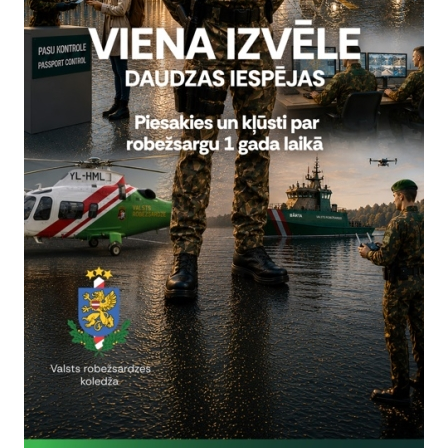
Reģistrē, ka tiek parādīts modālais logs.
nepieciešamas,
Reģistrē unikālu ID, kas tiek izmantots statist
arbību un
par to, kā apmeklētājs izmanto vietni.
nepieciešamas,
arbību un
Izmanto Google Analytics, lai samazinātu piep
nepieciešamas,
Reģistrē unikālu ID, kas tiek izmantots statist
arbību un
par to, kā apmeklētājs izmanto vietni.
nepieciešamas,
Reģistrē unikālu ID priekš jaunākās GA 4 versij
arbību un
izmantots statistisko datu iegūšanai par to, k
izmanto vietni.