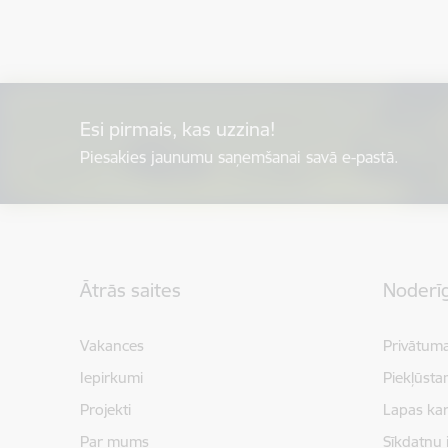
Esi pirmais, kas uzzina!
Piesakies jaunumu saņemšanai savā e-pastā.
Kājene
Ātrās saites
Noderīg
Vakances
Privātuma
Iepirkumi
Piekļūsta
Projekti
Lapas kar
Par mums
Sīkdatņu 