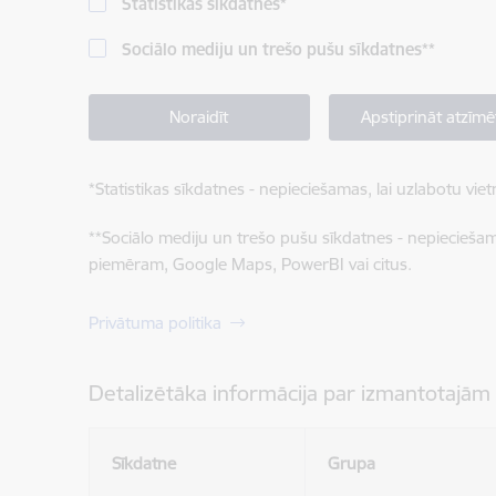
Statistikas sīkdatnes
*
Sociālo mediju un trešo pušu sīkdatnes
**
Noraidīt
Apstiprināt atzīmē
*
Statistikas sīkdatnes - nepieciešamas, lai uzlabotu v
**
Sociālo mediju un trešo pušu sīkdatnes - nepieciešamas
piemēram, Google Maps, PowerBI vai citus.
Privātuma politika
Detalizētāka informācija par izmantotajām
Sīkdatne
Grupa