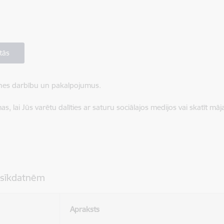
tās
ietnes darbību un pakalpojumus.
, lai Jūs varētu dalīties ar saturu sociālajos medijos vai skatīt mā
 sīkdatnēm
Apraksts