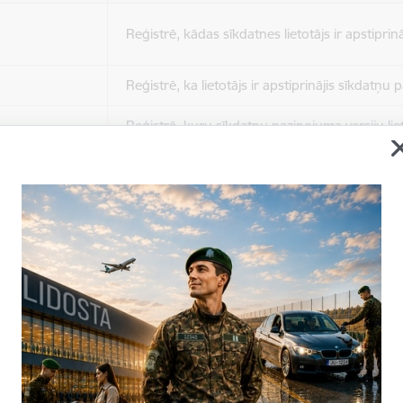
Reģistrē, kādas sīkdatnes lietotājs ir apstiprinā
Reģistrē, ka lietotājs ir apstiprinājis sīkdatņu
Reģistrē, kuru sīkdatņu paziņojuma versiju liet
apstiprinājis.
Nepieciešams tikai satura administratoriem, lai
Sesijas uzturēšana no slodzes dalīšanas viedo
Drošības politikas sesija.
Sīkdatne ir nepieciešama, lai visiem lietotājiem
ziņojumus pēc tam, kad viņi ir izlasījuši un aizv
Sīkdatne ir nepieciešama, lai visiem lietotājiem
ziņojumus pēc tam, kad viņi ir izlasījuši un aizv