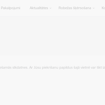
Pakalpojumi
Aktualitātes
Robežas šķērsošana
Ko
iešamās sīkdatnes. Ar Jūsu piekrišanu papildus šajā vietnē var tikt i