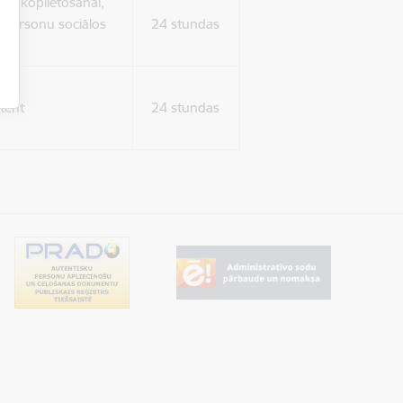
ura koplietošanai,
o personu sociālos
24 stundas
tent
24 stundas