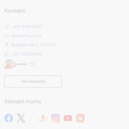
Kontakti
+371 67913300
E-pasts:
pasts@rs.gov.lv
Rūdolfa iela 5, LV 1012
+371 67075600
Visi kontakti
Sekojiet mums