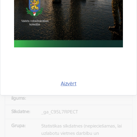
_gid
Statistikas sīkdatnes (nepieciešamas, lai
uzlabotu vietnes darbību un
pakalpojumus)
Reģistrē unikālu ID, kas tiek izmantots
statistisko datu iegūšanai par to, kā
apmeklētājs izmanto vietni.
Aizvērt
24 stundas
_ga_C95L7RPECT
Statistikas sīkdatnes (nepieciešamas, lai
uzlabotu vietnes darbību un