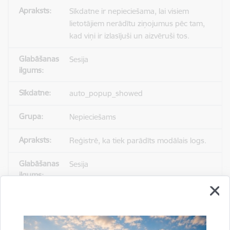
Sīkdatne ir nepieciešama, lai visiem
lietotājiem nerādītu ziņojumus pēc tam,
kad viņi ir izlasījuši un aizvēruši tos.
Sesija
auto_popup_showed
Nepieciešams
Reģistrē, ka tiek parādīts modālais logs.
Sesija
_ga
Statistikas sīkdatnes (nepieciešamas, lai