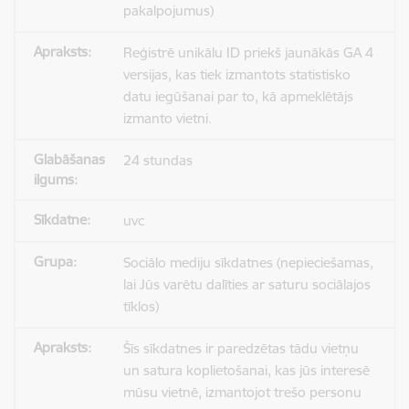
pakalpojumus)
Reģistrē unikālu ID priekš jaunākās GA 4
versijas, kas tiek izmantots statistisko
datu iegūšanai par to, kā apmeklētājs
izmanto vietni.
24 stundas
uvc
Sociālo mediju sīkdatnes (nepieciešamas,
lai Jūs varētu dalīties ar saturu sociālajos
tīklos)
Šīs sīkdatnes ir paredzētas tādu vietņu
un satura koplietošanai, kas jūs interesē
mūsu vietnē, izmantojot trešo personu