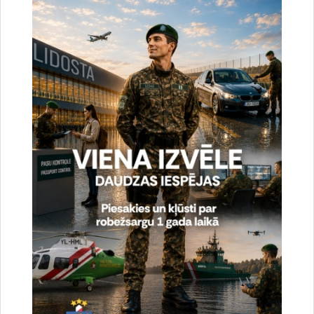
uzlabotu vietnes darbību un
pakalpojumus)
Reģistrē unikālu ID, kas tiek izmantots
statistisko datu iegūšanai par to, kā
apmeklētājs izmanto vietni.
2 gadi
_gat
Statistikas sīkdatnes (nepieciešamas, lai
uzlabotu vietnes darbību un
pakalpojumus)
Izmanto Google Analytics, lai samazinātu
pieprasījuma līmeni.
1 minūte