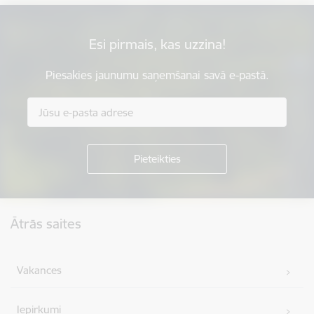
Esi pirmais, kas uzzina!
Piesakies jaunumu saņemšanai savā e-pastā.
Kājene
Ātrās saites
Vakances
Iepirkumi