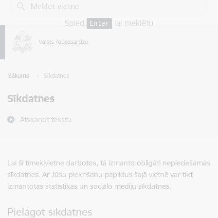
Pāriet uz lapas saturu
Spied
lai meklētu
Enter
Sākums
Sīkdatnes
Sīkdatnes
Atskaņot tekstu
Lai šī tīmekļvietne darbotos, tā izmanto obligāti nepieciešamās
sīkdatnes. Ar Jūsu piekrišanu papildus šajā vietnē var tikt
izmantotas statistikas un sociālo mediju sīkdatnes.
Pielāgot sīkdatnes