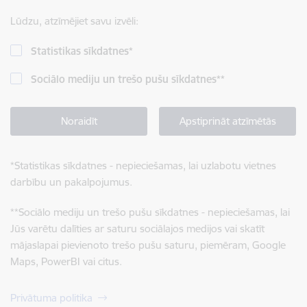
Lūdzu, atzīmējiet savu izvēli:
Statistikas sīkdatnes
*
Sociālo mediju un trešo pušu sīkdatnes
**
Noraidīt
Apstiprināt atzīmētās
*
Statistikas sīkdatnes - nepieciešamas, lai uzlabotu vietnes
darbību un pakalpojumus.
**
Sociālo mediju un trešo pušu sīkdatnes - nepieciešamas, lai
Jūs varētu dalīties ar saturu sociālajos medijos vai skatīt
mājaslapai pievienoto trešo pušu saturu, piemēram, Google
Maps, PowerBI vai citus.
Privātuma politika