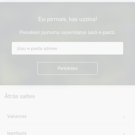
Esi pirmais, kas uzzina!
Piesakies jaunumu saņemšanai savā e-pastā.
Kājene
Ātrās saites
Vakances
Iepirkumi