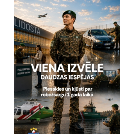
uzlabotu vietnes darbību un
pakalpojumus)
Reģistrē unikālu ID, kas tiek izmantots
statistisko datu iegūšanai par to, kā
apmeklētājs izmanto vietni.
2 gadi
_gat
Statistikas sīkdatnes (nepieciešamas, lai
uzlabotu vietnes darbību un
pakalpojumus)
Izmanto Google Analytics, lai samazinātu
pieprasījuma līmeni.
1 minūte