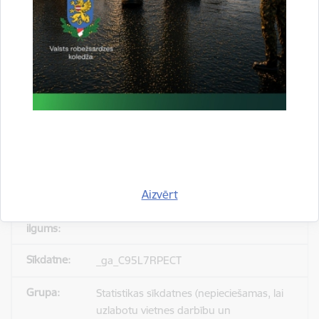
_gid
Statistikas sīkdatnes (nepieciešamas, lai
uzlabotu vietnes darbību un
pakalpojumus)
Reģistrē unikālu ID, kas tiek izmantots
statistisko datu iegūšanai par to, kā
apmeklētājs izmanto vietni.
Aizvērt
24 stundas
_ga_C95L7RPECT
Statistikas sīkdatnes (nepieciešamas, lai
uzlabotu vietnes darbību un