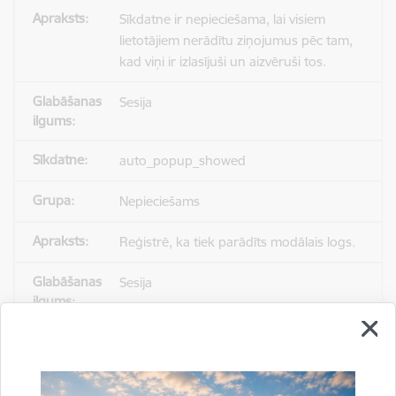
Sīkdatne ir nepieciešama, lai visiem
lietotājiem nerādītu ziņojumus pēc tam,
kad viņi ir izlasījuši un aizvēruši tos.
Sesija
auto_popup_showed
Nepieciešams
Reģistrē, ka tiek parādīts modālais logs.
Sesija
_ga
Statistikas sīkdatnes (nepieciešamas, lai