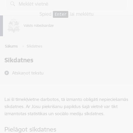
Pāriet uz lapas saturu
Spied
lai meklētu
Enter
Sākums
Sīkdatnes
Sīkdatnes
Atskaņot tekstu
Lai šī tīmekļvietne darbotos, tā izmanto obligāti nepieciešamās
sīkdatnes. Ar Jūsu piekrišanu papildus šajā vietnē var tikt
izmantotas statistikas un sociālo mediju sīkdatnes.
Pielāgot sīkdatnes