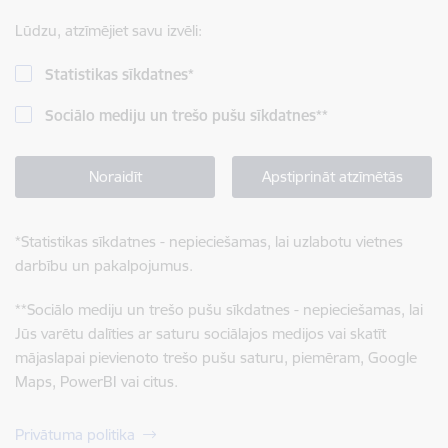
Lūdzu, atzīmējiet savu izvēli:
Statistikas sīkdatnes
*
Sociālo mediju un trešo pušu sīkdatnes
**
Noraidīt
Apstiprināt atzīmētās
*
Statistikas sīkdatnes - nepieciešamas, lai uzlabotu vietnes
darbību un pakalpojumus.
**
Sociālo mediju un trešo pušu sīkdatnes - nepieciešamas, lai
Jūs varētu dalīties ar saturu sociālajos medijos vai skatīt
mājaslapai pievienoto trešo pušu saturu, piemēram, Google
Maps, PowerBI vai citus.
Privātuma politika