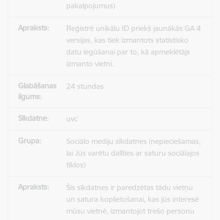
pakalpojumus)
Reģistrē unikālu ID priekš jaunākās GA 4
versijas, kas tiek izmantots statistisko
datu iegūšanai par to, kā apmeklētājs
izmanto vietni.
24 stundas
uvc
Sociālo mediju sīkdatnes (nepieciešamas,
lai Jūs varētu dalīties ar saturu sociālajos
tīklos)
Šīs sīkdatnes ir paredzētas tādu vietņu
un satura koplietošanai, kas jūs interesē
mūsu vietnē, izmantojot trešo personu