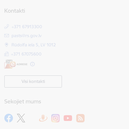
Kontakti
+371 67913300
E-pasts:
pasts@rs.gov.lv
Rūdolfa iela 5, LV 1012
+371 67075600
Visi kontakti
Sekojiet mums