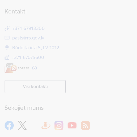
Kontakti
+371 67913300
E-pasts:
pasts@rs.gov.lv
Rūdolfa iela 5, LV 1012
+371 67075600
Visi kontakti
Sekojiet mums