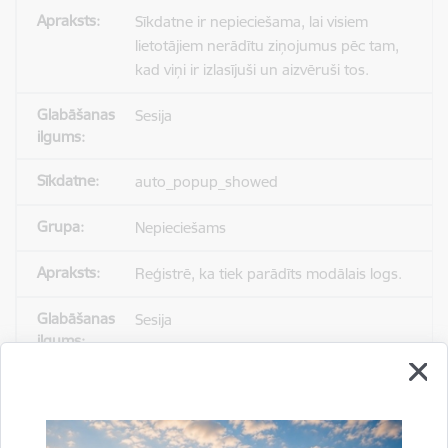
Sīkdatne ir nepieciešama, lai visiem
lietotājiem nerādītu ziņojumus pēc tam,
kad viņi ir izlasījuši un aizvēruši tos.
Sesija
auto_popup_showed
Nepieciešams
Reģistrē, ka tiek parādīts modālais logs.
Sesija
_ga
Statistikas sīkdatnes (nepieciešamas, lai