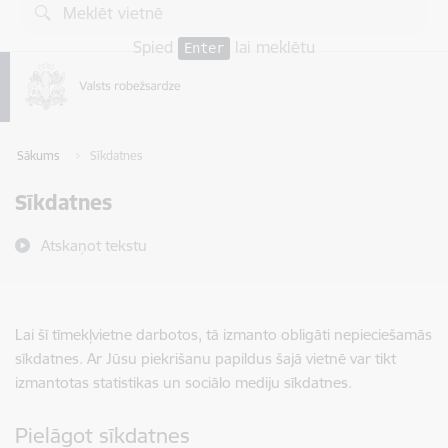
Pāriet uz lapas saturu
Spied
lai meklētu
Enter
Sākums
Sīkdatnes
Sīkdatnes
Atskaņot tekstu
Lai šī tīmekļvietne darbotos, tā izmanto obligāti nepieciešamās
sīkdatnes. Ar Jūsu piekrišanu papildus šajā vietnē var tikt
izmantotas statistikas un sociālo mediju sīkdatnes.
Pielāgot sīkdatnes