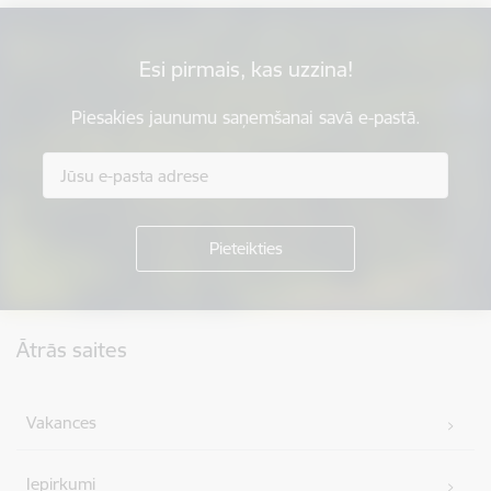
Esi pirmais, kas uzzina!
Piesakies jaunumu saņemšanai savā e-pastā.
Kājene
Ātrās saites
Vakances
Iepirkumi