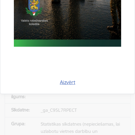
_gid
Statistikas sīkdatnes (nepieciešamas, lai
uzlabotu vietnes darbību un
pakalpojumus)
Reģistrē unikālu ID, kas tiek izmantots
statistisko datu iegūšanai par to, kā
apmeklētājs izmanto vietni.
Aizvērt
24 stundas
_ga_C95L7RPECT
Statistikas sīkdatnes (nepieciešamas, lai
uzlabotu vietnes darbību un