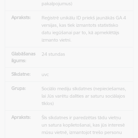
pakalpojumus)
Reģistrē unikālu ID priekš jaunākās GA 4
versijas, kas tiek izmantots statistisko
datu iegūšanai par to, kā apmeklētājs
izmanto vietni.
24 stundas
uvc
Sociālo mediju sīkdatnes (nepieciešamas,
lai Jūs varētu dalīties ar saturu sociālajos
tīklos)
Šīs sīkdatnes ir paredzētas tādu vietņu
un satura koplietošanai, kas jūs interesē
mūsu vietnē, izmantojot trešo personu