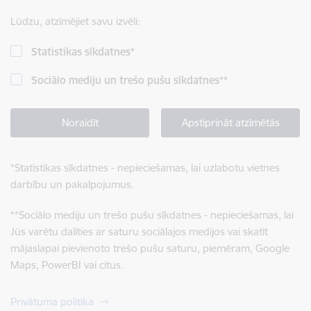
Lūdzu, atzīmējiet savu izvēli:
Statistikas sīkdatnes
*
Sociālo mediju un trešo pušu sīkdatnes
**
Noraidīt
Apstiprināt atzīmētās
*
Statistikas sīkdatnes - nepieciešamas, lai uzlabotu vietnes
darbību un pakalpojumus.
**
Sociālo mediju un trešo pušu sīkdatnes - nepieciešamas, lai
Jūs varētu dalīties ar saturu sociālajos medijos vai skatīt
mājaslapai pievienoto trešo pušu saturu, piemēram, Google
Maps, PowerBI vai citus.
Privātuma politika