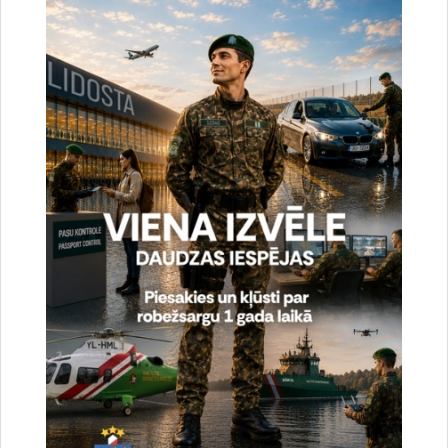
uzlabotu vietnes darbību un
pakalpojumus)
Reģistrē unikālu ID, kas tiek izmantots
statistisko datu iegūšanai par to, kā
apmeklētājs izmanto vietni.
2 gadi
_gat
Statistikas sīkdatnes (nepieciešamas, lai
uzlabotu vietnes darbību un
pakalpojumus)
Izmanto Google Analytics, lai samazinātu
pieprasījuma līmeni.
1 minūte