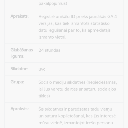
pakalpojumus)
Reģistrē unikālu ID priekš jaunākās GA 4
versijas, kas tiek izmantots statistisko
datu iegūšanai par to, kā apmeklētājs
izmanto vietni.
24 stundas
uvc
Sociālo mediju sīkdatnes (nepieciešamas,
lai Jūs varētu dalīties ar saturu sociālajos
tīklos)
Šīs sīkdatnes ir paredzētas tādu vietņu
un satura koplietošanai, kas jūs interesē
mūsu vietnē, izmantojot trešo personu