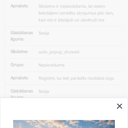
Sīkdatne ir nepieciešama, lai visiem
lietotājiem nerādītu ziņojumus pēc tam,
kad viņi ir izlasījuši un aizvēruši tos.
Sesija
auto_popup_showed
Nepieciešams
Reģistrē, ka tiek parādīts modālais logs.
Sesija
_ga
Statistikas sīkdatnes (nepieciešamas, lai