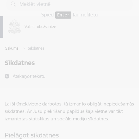
Pāriet uz lapas saturu
Spied
lai meklētu
Enter
Sākums
Sīkdatnes
Sīkdatnes
Atskaņot tekstu
Lai šī tīmekļvietne darbotos, tā izmanto obligāti nepieciešamās
sīkdatnes. Ar Jūsu piekrišanu papildus šajā vietnē var tikt
izmantotas statistikas un sociālo mediju sīkdatnes.
Pielāgot sīkdatnes