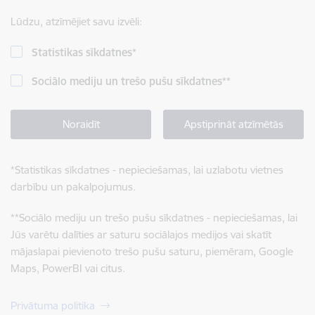
Lūdzu, atzīmējiet savu izvēli:
Statistikas sīkdatnes
*
Sociālo mediju un trešo pušu sīkdatnes
**
Noraidīt
Apstiprināt atzīmētās
*
Statistikas sīkdatnes - nepieciešamas, lai uzlabotu vietnes
darbību un pakalpojumus.
**
Sociālo mediju un trešo pušu sīkdatnes - nepieciešamas, lai
Jūs varētu dalīties ar saturu sociālajos medijos vai skatīt
mājaslapai pievienoto trešo pušu saturu, piemēram, Google
Maps, PowerBI vai citus.
Privātuma politika