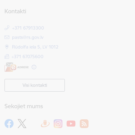
Kontakti
+371 67913300
E-pasts:
pasts@rs.gov.lv
Rūdolfa iela 5, LV 1012
+371 67075600
Visi kontakti
Sekojiet mums