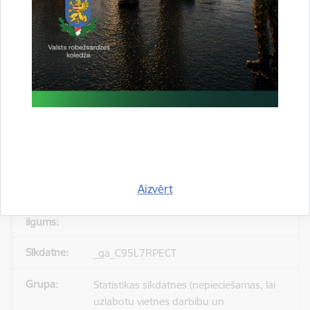
_gid
Statistikas sīkdatnes (nepieciešamas, lai
uzlabotu vietnes darbību un
pakalpojumus)
Reģistrē unikālu ID, kas tiek izmantots
statistisko datu iegūšanai par to, kā
apmeklētājs izmanto vietni.
Aizvērt
24 stundas
_ga_C95L7RPECT
Statistikas sīkdatnes (nepieciešamas, lai
uzlabotu vietnes darbību un