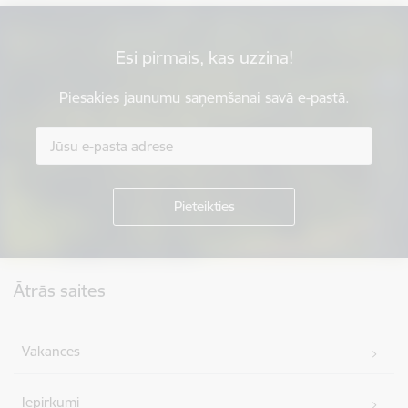
Esi pirmais, kas uzzina!
Piesakies jaunumu saņemšanai savā e-pastā.
Kājene
Ātrās saites
Vakances
Iepirkumi