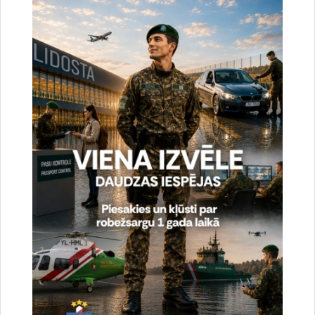
uzlabotu vietnes darbību un
pakalpojumus)
Reģistrē unikālu ID, kas tiek izmantots
statistisko datu iegūšanai par to, kā
apmeklētājs izmanto vietni.
2 gadi
_gat
Statistikas sīkdatnes (nepieciešamas, lai
uzlabotu vietnes darbību un
pakalpojumus)
Izmanto Google Analytics, lai samazinātu
pieprasījuma līmeni.
1 minūte