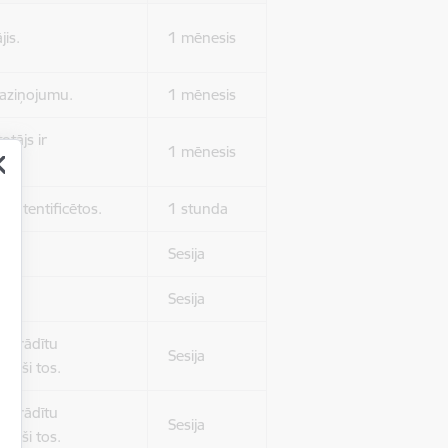
jis.
1 mēnesis
 paziņojumu.
1 mēnesis
otājs ir
1 mēnesis
 autentificētos.
1 stunda
kļa.
Sesija
Sesija
 nerādītu
Sesija
ēruši tos.
 nerādītu
Sesija
ēruši tos.