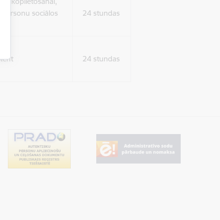
ura koplietošanai,
o personu sociālos
24 stundas
tent
24 stundas