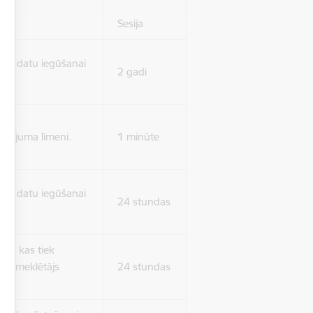
Sesija
isko datu iegūšanai
2 gadi
rasījuma līmeni.
1 minūte
isko datu iegūšanai
24 stundas
as, kas tiek
ā apmeklētājs
24 stundas