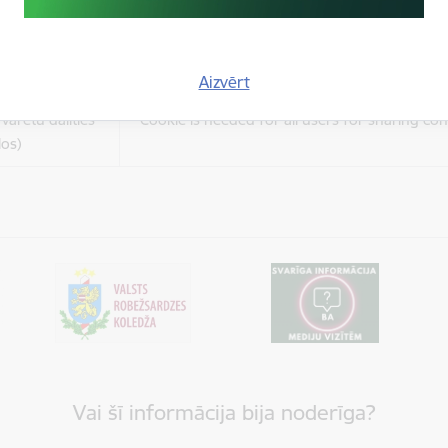
es
Šīs sīkdatnes ir paredzētas tādu vietņu un sat
varētu dalīties
kas jūs interesē mūsu vietnē, izmantojot treš
los)
tīklus vai citas vietnes.
Aizvērt
es
varētu dalīties
Cookie is needed for all users for sharing con
los)
Vai šī informācija bija noderīga?