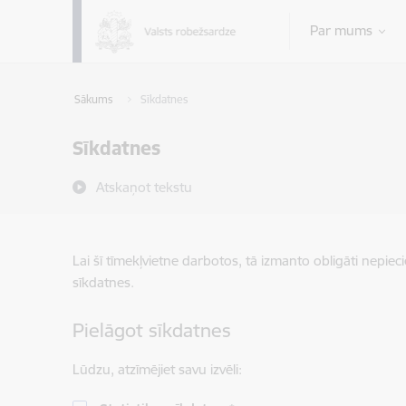
Pāriet uz lapas saturu
Par mums
Sākums
Sīkdatnes
Sīkdatnes
Atskaņot tekstu
Lai šī tīmekļvietne darbotos, tā izmanto obligāti nepiec
sīkdatnes.
Pielāgot sīkdatnes
Lūdzu, atzīmējiet savu izvēli: