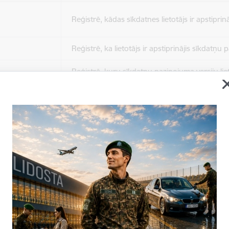
Reģistrē, kādas sīkdatnes lietotājs ir apstiprinā
Reģistrē, ka lietotājs ir apstiprinājis sīkdatņu
Reģistrē, kuru sīkdatņu paziņojuma versiju liet
apstiprinājis.
Nepieciešams tikai satura administratoriem, lai
Sesijas uzturēšana no slodzes dalīšanas viedo
Drošības politikas sesija.
Sīkdatne ir nepieciešama, lai visiem lietotājiem
ziņojumus pēc tam, kad viņi ir izlasījuši un aizv
Sīkdatne ir nepieciešama, lai visiem lietotājiem
ziņojumus pēc tam, kad viņi ir izlasījuši un aizv