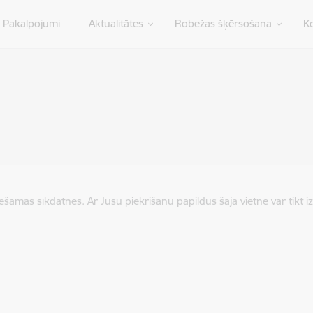
Pakalpojumi
Aktualitātes
Robežas šķērsošana
Ko
iešamās sīkdatnes. Ar Jūsu piekrišanu papildus šajā vietnē var tikt i