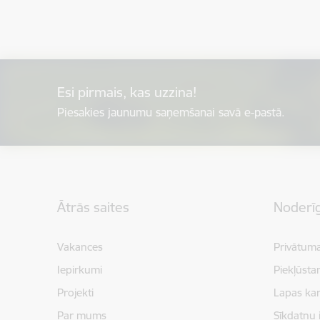
Esi pirmais, kas uzzina!
Piesakies jaunumu saņemšanai savā e-pastā.
Kājene
Ātrās saites
Noderīg
Vakances
Privātuma
Iepirkumi
Piekļūsta
Projekti
Lapas kar
Par mums
Sīkdatņu 