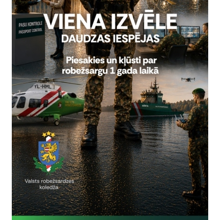
Reģistrē, ka tiek parādīts modālais logs.
nepieciešamas,
Reģistrē unikālu ID, kas tiek izmantots statist
arbību un
par to, kā apmeklētājs izmanto vietni.
nepieciešamas,
arbību un
Izmanto Google Analytics, lai samazinātu piep
nepieciešamas,
Reģistrē unikālu ID, kas tiek izmantots statist
arbību un
par to, kā apmeklētājs izmanto vietni.
nepieciešamas,
Reģistrē unikālu ID priekš jaunākās GA 4 versij
arbību un
izmantots statistisko datu iegūšanai par to, k
izmanto vietni.