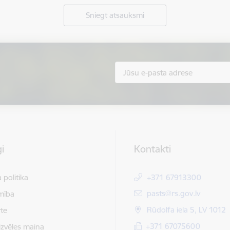
Sniegt atsauksmi
i
Kontakti
 politika
+371 67913300
E-pasts:
pasts@rs.gov.lv
mība
Rūdolfa iela 5, LV 1012
te
+371 67075600
izvēles maiņa