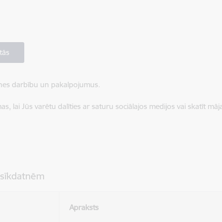
tās
ietnes darbību un pakalpojumus.
, lai Jūs varētu dalīties ar saturu sociālajos medijos vai skatīt mā
 sīkdatnēm
Apraksts