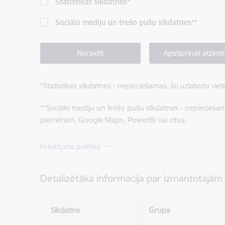
Statistikas sīkdatnes
*
Sociālo mediju un trešo pušu sīkdatnes
**
Noraidīt
Apstiprināt atzīmē
*
Statistikas sīkdatnes - nepieciešamas, lai uzlabotu v
**
Sociālo mediju un trešo pušu sīkdatnes - nepieciešamas
piemēram, Google Maps, PowerBI vai citus.
Privātuma politika
Detalizētāka informācija par izmantotajām
Sīkdatne
Grupa