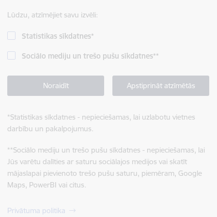
Lūdzu, atzīmējiet savu izvēli:
Statistikas sīkdatnes
*
Sociālo mediju un trešo pušu sīkdatnes
**
Noraidīt
Apstiprināt atzīmētās
*
Statistikas sīkdatnes - nepieciešamas, lai uzlabotu vietnes
darbību un pakalpojumus.
**
Sociālo mediju un trešo pušu sīkdatnes - nepieciešamas, lai
Jūs varētu dalīties ar saturu sociālajos medijos vai skatīt
mājaslapai pievienoto trešo pušu saturu, piemēram, Google
Maps, PowerBI vai citus.
Privātuma politika