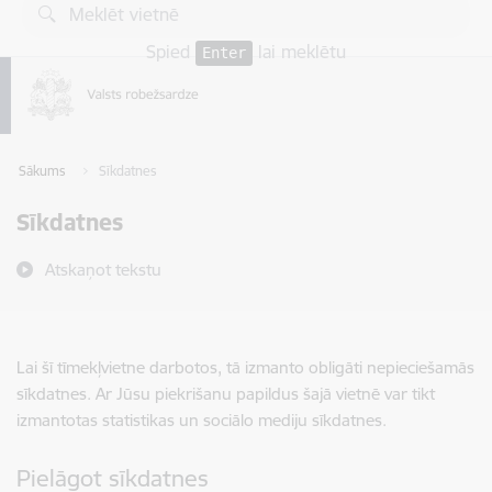
Pāriet uz lapas saturu
Spied
lai meklētu
Enter
Sākums
Sīkdatnes
Sīkdatnes
Atskaņot tekstu
Lai šī tīmekļvietne darbotos, tā izmanto obligāti nepieciešamās
sīkdatnes. Ar Jūsu piekrišanu papildus šajā vietnē var tikt
izmantotas statistikas un sociālo mediju sīkdatnes.
Pielāgot sīkdatnes