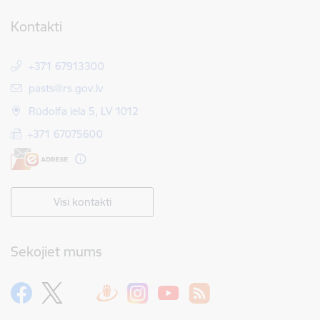
Kontakti
+371 67913300
E-pasts:
pasts@rs.gov.lv
Rūdolfa iela 5, LV 1012
+371 67075600
Visi kontakti
Sekojiet mums