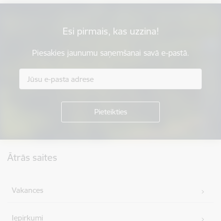
Esi pirmais, kas uzzina!
Piesakies jaunumu saņemšanai savā e-pastā.
Kājene
Ātrās saites
Vakances
Iepirkumi