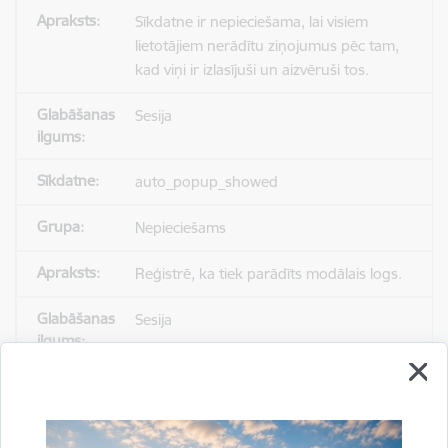
Sīkdatne ir nepieciešama, lai visiem
lietotājiem nerādītu ziņojumus pēc tam,
kad viņi ir izlasījuši un aizvēruši tos.
Sesija
auto_popup_showed
Nepieciešams
Reģistrē, ka tiek parādīts modālais logs.
Sesija
_ga
Statistikas sīkdatnes (nepieciešamas, lai