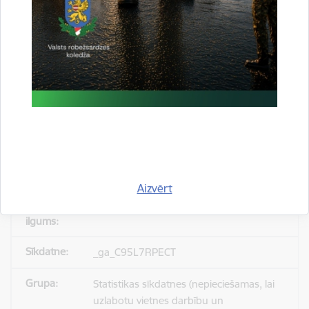
_gid
Statistikas sīkdatnes (nepieciešamas, lai
uzlabotu vietnes darbību un
pakalpojumus)
Reģistrē unikālu ID, kas tiek izmantots
statistisko datu iegūšanai par to, kā
apmeklētājs izmanto vietni.
Aizvērt
24 stundas
_ga_C95L7RPECT
Statistikas sīkdatnes (nepieciešamas, lai
uzlabotu vietnes darbību un