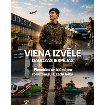
uzlabotu vietnes darbību un
pakalpojumus)
Reģistrē unikālu ID, kas tiek izmantots
statistisko datu iegūšanai par to, kā
apmeklētājs izmanto vietni.
2 gadi
_gat
Statistikas sīkdatnes (nepieciešamas, lai
uzlabotu vietnes darbību un
pakalpojumus)
Izmanto Google Analytics, lai samazinātu
pieprasījuma līmeni.
1 minūte