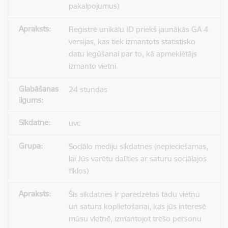
pakalpojumus)
Reģistrē unikālu ID priekš jaunākās GA 4
versijas, kas tiek izmantots statistisko
datu iegūšanai par to, kā apmeklētājs
izmanto vietni.
24 stundas
uvc
Sociālo mediju sīkdatnes (nepieciešamas,
lai Jūs varētu dalīties ar saturu sociālajos
tīklos)
Šīs sīkdatnes ir paredzētas tādu vietņu
un satura koplietošanai, kas jūs interesē
mūsu vietnē, izmantojot trešo personu