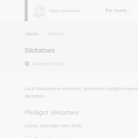
Pāriet uz lapas saturu
Par mums
Sākums
Sīkdatnes
Sīkdatnes
Atskaņot tekstu
Lai šī tīmekļvietne darbotos, tā izmanto obligāti nepiec
sīkdatnes.
Pielāgot sīkdatnes
Lūdzu, atzīmējiet savu izvēli: