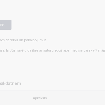
tās
ietnes darbību un pakalpojumus.
, lai Jūs varētu dalīties ar saturu sociālajos medijos vai skatīt mā
 sīkdatnēm
Apraksts