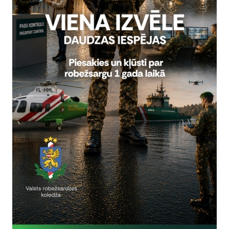
Reģistrē, ka tiek parādīts modālais logs.
nepieciešamas,
Reģistrē unikālu ID, kas tiek izmantots statist
arbību un
par to, kā apmeklētājs izmanto vietni.
nepieciešamas,
arbību un
Izmanto Google Analytics, lai samazinātu piep
nepieciešamas,
Reģistrē unikālu ID, kas tiek izmantots statist
arbību un
par to, kā apmeklētājs izmanto vietni.
nepieciešamas,
Reģistrē unikālu ID priekš jaunākās GA 4 versij
arbību un
izmantots statistisko datu iegūšanai par to, k
izmanto vietni.