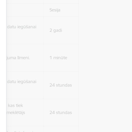
Sesija
isko datu iegūšanai
2 gadi
rasījuma līmeni.
1 minūte
isko datu iegūšanai
24 stundas
as, kas tiek
ā apmeklētājs
24 stundas