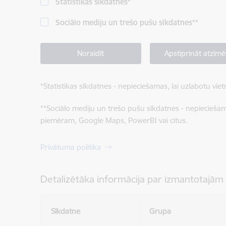
Statistikas sīkdatnes
*
Sociālo mediju un trešo pušu sīkdatnes
**
Noraidīt
Apstiprināt atzīmē
*
Statistikas sīkdatnes - nepieciešamas, lai uzlabotu v
**
Sociālo mediju un trešo pušu sīkdatnes - nepieciešamas
piemēram, Google Maps, PowerBI vai citus.
Privātuma politika
Detalizētāka informācija par izmantotajām
Sīkdatne
Grupa