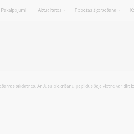
Pakalpojumi
Aktualitātes
Robežas šķērsošana
Ko
iešamās sīkdatnes. Ar Jūsu piekrišanu papildus šajā vietnē var tikt i