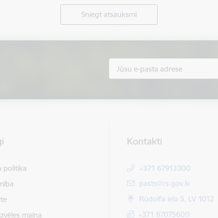
Sniegt atsauksmi
i
Kontakti
 politika
+371 67913300
E-pasts:
pasts@rs.gov.lv
mība
Rūdolfa iela 5, LV 1012
te
+371 67075600
izvēles maiņa