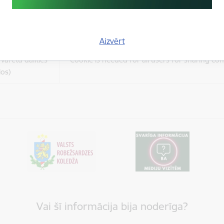
es
Šīs sīkdatnes ir paredzētas tādu vietņu un sat
varētu dalīties
kas jūs interesē mūsu vietnē, izmantojot treš
los)
tīklus vai citas vietnes.
Aizvērt
es
varētu dalīties
Cookie is needed for all users for sharing con
los)
Vai šī informācija bija noderīga?