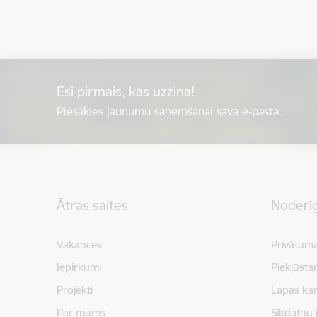
Esi pirmais, kas uzzina!
Piesakies jaunumu saņemšanai savā e-pastā.
Kājene
Ātrās saites
Noderīg
Vakances
Privātuma
Iepirkumi
Piekļūsta
Projekti
Lapas kar
Par mums
Sīkdatņu 