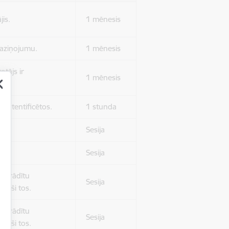
jis.
1 mēnesis
 paziņojumu.
1 mēnesis
otājs ir
1 mēnesis
 autentificētos.
1 stunda
kļa.
Sesija
Sesija
 nerādītu
Sesija
ēruši tos.
 nerādītu
Sesija
ēruši tos.