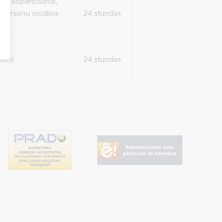
ura koplietošanai,
o personu sociālos
24 stundas
tent
24 stundas