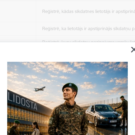
Reģistrē, kādas sīkdatnes lietotājs ir apstiprinā
Reģistrē, ka lietotājs ir apstiprinājis sīkdatņu
Reģistrē, kuru sīkdatņu paziņojuma versiju liet
apstiprinājis.
Nepieciešams tikai satura administratoriem, lai
Sesijas uzturēšana no slodzes dalīšanas viedo
Drošības politikas sesija.
Sīkdatne ir nepieciešama, lai visiem lietotājiem
ziņojumus pēc tam, kad viņi ir izlasījuši un aizv
Sīkdatne ir nepieciešama, lai visiem lietotājiem
ziņojumus pēc tam, kad viņi ir izlasījuši un aizv