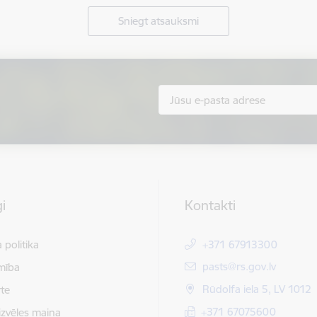
Sniegt atsauksmi
i
Kontakti
 politika
+371 67913300
E-pasts:
pasts@rs.gov.lv
mība
Rūdolfa iela 5, LV 1012
te
+371 67075600
izvēles maiņa