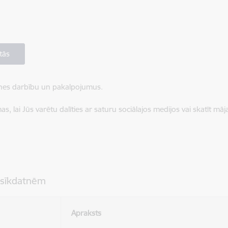
tās
ietnes darbību un pakalpojumus.
, lai Jūs varētu dalīties ar saturu sociālajos medijos vai skatīt mā
 sīkdatnēm
Apraksts