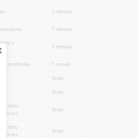
jis.
1 mēnesis
 paziņojumu.
1 mēnesis
otājs ir
1 mēnesis
 autentificētos.
1 stunda
kļa.
Sesija
Sesija
 nerādītu
Sesija
ēruši tos.
 nerādītu
Sesija
ēruši tos.