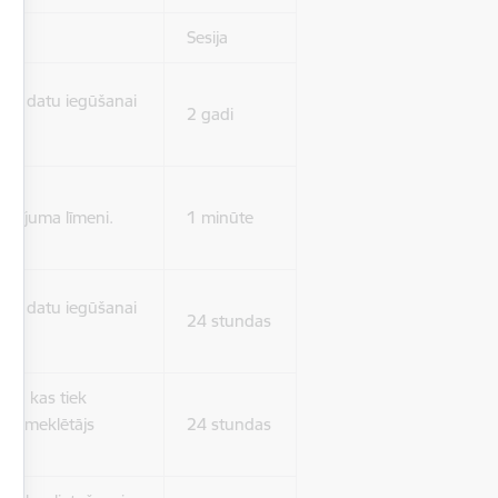
Sesija
isko datu iegūšanai
2 gadi
rasījuma līmeni.
1 minūte
isko datu iegūšanai
24 stundas
as, kas tiek
ā apmeklētājs
24 stundas