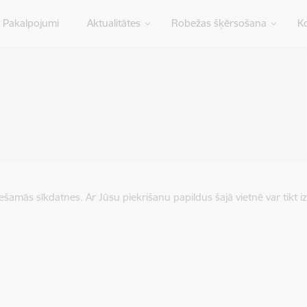
Pakalpojumi
Aktualitātes
Robežas šķērsošana
Ko
iešamās sīkdatnes. Ar Jūsu piekrišanu papildus šajā vietnē var tikt i