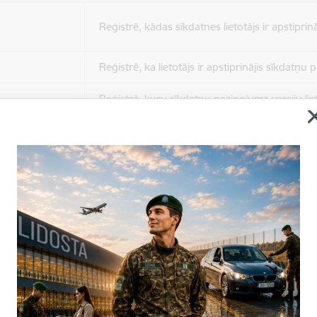
Reģistrē, kādas sīkdatnes lietotājs ir apstiprinā
Reģistrē, ka lietotājs ir apstiprinājis sīkdatņu
Reģistrē, kuru sīkdatņu paziņojuma versiju liet
apstiprinājis.
Nepieciešams tikai satura administratoriem, lai
Sesijas uzturēšana no slodzes dalīšanas viedo
Drošības politikas sesija.
Sīkdatne ir nepieciešama, lai visiem lietotājiem
ziņojumus pēc tam, kad viņi ir izlasījuši un aizv
Sīkdatne ir nepieciešama, lai visiem lietotājiem
ziņojumus pēc tam, kad viņi ir izlasījuši un aizv