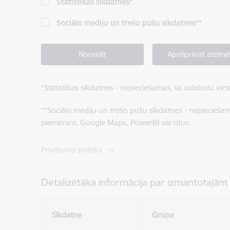
Statistikas sīkdatnes
*
Sociālo mediju un trešo pušu sīkdatnes
**
Noraidīt
Apstiprināt atzīmē
*
Statistikas sīkdatnes - nepieciešamas, lai uzlabotu v
**
Sociālo mediju un trešo pušu sīkdatnes - nepieciešamas
piemēram, Google Maps, PowerBI vai citus.
Privātuma politika
Detalizētāka informācija par izmantotajām
Sīkdatne
Grupa