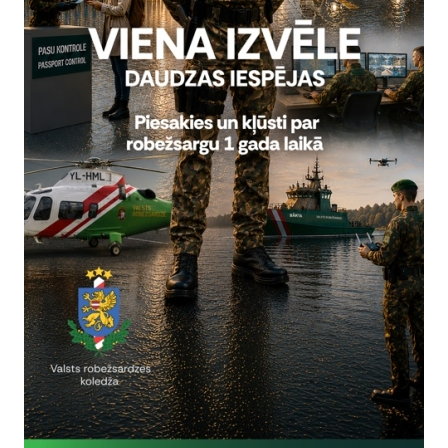
Reģistrē, ka tiek parādīts modālais logs.
nepieciešamas,
Reģistrē unikālu ID, kas tiek izmantots statist
arbību un
par to, kā apmeklētājs izmanto vietni.
nepieciešamas,
arbību un
Izmanto Google Analytics, lai samazinātu piep
nepieciešamas,
Reģistrē unikālu ID, kas tiek izmantots statist
arbību un
par to, kā apmeklētājs izmanto vietni.
nepieciešamas,
Reģistrē unikālu ID priekš jaunākās GA 4 versij
arbību un
izmantots statistisko datu iegūšanai par to, k
izmanto vietni.