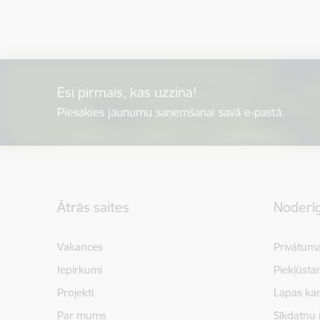
Esi pirmais, kas uzzina!
Piesakies jaunumu saņemšanai savā e-pastā.
Kājene
Ātrās saites
Noderīg
Vakances
Privātuma
Iepirkumi
Piekļūsta
Projekti
Lapas kar
Par mums
Sīkdatņu 