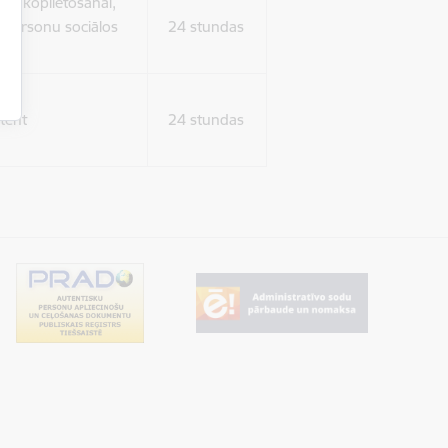
ura koplietošanai,
o personu sociālos
24 stundas
tent
24 stundas