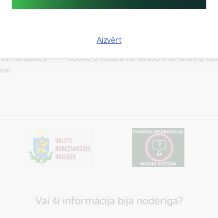
es
Šīs sīkdatnes ir paredzētas tādu vietņu un sat
varētu dalīties
kas jūs interesē mūsu vietnē, izmantojot treš
los)
tīklus vai citas vietnes.
Aizvērt
es
varētu dalīties
Cookie is needed for all users for sharing con
los)
Vai šī informācija bija noderīga?