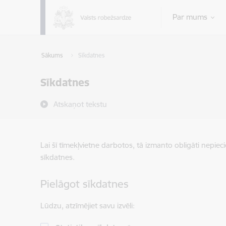
Pāriet uz lapas saturu
Par mums
Sākums
Sīkdatnes
Sīkdatnes
Atskaņot tekstu
Lai šī tīmekļvietne darbotos, tā izmanto obligāti nepiec
sīkdatnes.
Pielāgot sīkdatnes
Lūdzu, atzīmējiet savu izvēli: